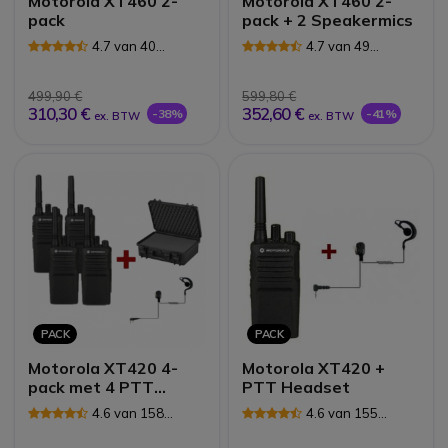
Motorola XT460 2-
Motorola XT460 2-
pack
pack + 2 Speakermics
4.7 van 40
4.7 van 49
Reviews
Reviews
499,90 €
599,80 €
310,30 €
352,60 €
-38%
-41%
ex. BTW
ex. BTW
PACK
PACK
Motorola XT420 4-
Motorola XT420 +
pack met 4 PTT
PTT Headset
headsets &
4.6 van 158
4.6 van 155
draagkoffer
Reviews
Reviews