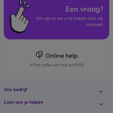
Een vraag?
We zijn er om u te helpen met elk
verzoek!
icon
Online help
After-sales service en FAQ
Ons bedrijf
Laat ons je helpen