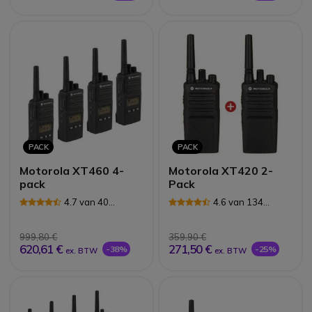
PACK
PACK
Motorola XT460 4-
Motorola XT420 2-
pack
Pack
4.7 van 40
4.6 van 134
Reviews
Reviews
999,80 €
359,90 €
620,61 €
271,50 €
-38%
-25%
ex. BTW
ex. BTW