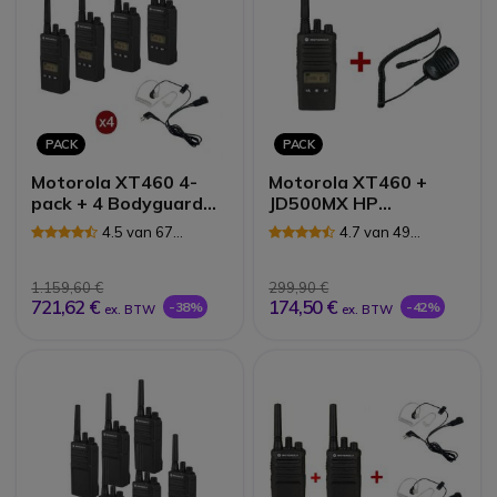
PACK
PACK
Motorola XT460 4-
Motorola XT460 +
pack + 4 Bodyguard
JD500MX HP
kits
Microfoon
4.5 van 67
4.7 van 49
Reviews
Reviews
1.159,60 €
299,90 €
721,62 €
174,50 €
-38%
-42%
ex. BTW
ex. BTW