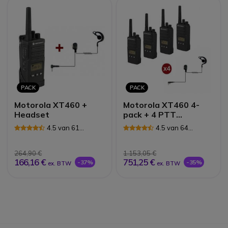
PACK
PACK
Motorola XT460 +
Motorola XT460 4-
Headset
pack + 4 PTT
Headstets +
4.5 van 61
4.5 van 64
Draagkoffer
Reviews
Reviews
264,90 €
1.153,05 €
166,16 €
751,25 €
-37%
-35%
ex. BTW
ex. BTW