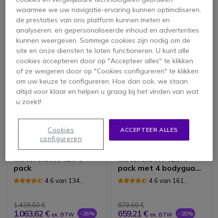
4.6 van 134
4.7 van 143
waarmee we uw navigatie-ervaring kunnen optimaliseren,
Reviews
Reviews
de prestaties van ons platform kunnen meten en
719,80 €
1.344,55 €
analyseren, en gepersonaliseerde inhoud en advertenties
543,01 €
1.040,12 €
-25%
-23%
ex. BTW
ex. BTW
kunnen weergeven. Sommige cookies zijn nodig om de
site en onze diensten te laten functioneren. U kunt alle
cookies accepteren door op "Accepteer alles" te klikken
of ze weigeren door op "Cookies configureren" te klikken
om uw keuze te configureren. Hoe dan ook, we staan
altijd voor klaar en helpen u graag bij het vinden van wat
u zoekt!
Cookies
ACCEPTEER ALLES
configureren
PACK
PACK
Motorola XT420 8-
Motorola XT420 4-
pack
pack met 4 bodyguard
headsets
4.6 van 134
4.6 van 161
Reviews
Reviews
1.439,60 €
879,60 €
1.063,62 €
659,21 €
-26%
-25%
ex. BTW
ex. BTW