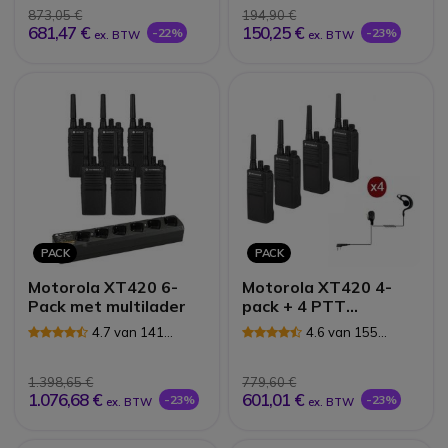
873,05 €
194,90 €
681,47 €
150,25 €
-22%
-23%
ex. BTW
ex. BTW
PACK
PACK
Motorola XT420 6-
Motorola XT420 4-
Pack met multilader
pack + 4 PTT
Headsets
4.7 van 141
4.6 van 155
Reviews
Reviews
1.398,65 €
779,60 €
1.076,68 €
601,01 €
-23%
-23%
ex. BTW
ex. BTW