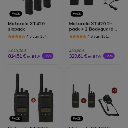
PACK
PACK
Motorola XT420
Motorola XT420 2-
sixpack
pack + 2 Bodyguard
Kits
4.6 van 134
4.6 van 161
Reviews
Reviews
1.079,70 €
439,80 €
814,51 €
329,61 €
-25%
-25%
ex. BTW
ex. BTW
PACK
PACK