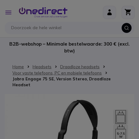
Ga naar de inhoud
Toggle
Nav
B2B-webshop – Minimale bestelwaarde: 300 € (excl.
btw)
Home
Headsets
Draadloze headsets
Voor vaste telefoons, PC en mobiele telefoons
Jabra Engage 75 SE, Version Stereo, Draadloze
Headset
Ga naar het einde van de afbeeldingen-gallerij
5-7.5
W