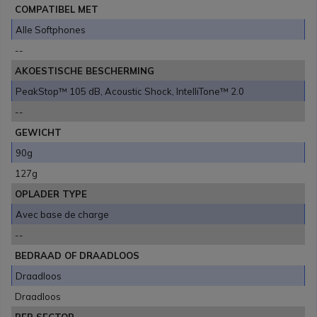
COMPATIBEL MET
Alle Softphones
--
AKOESTISCHE BESCHERMING
PeakStop™ 105 dB, Acoustic Shock, IntelliTone™ 2.0
--
GEWICHT
90g
127g
OPLADER TYPE
Avec base de charge
--
BEDRAAD OF DRAADLOOS
Draadloos
Draadloos
PER SECTOR