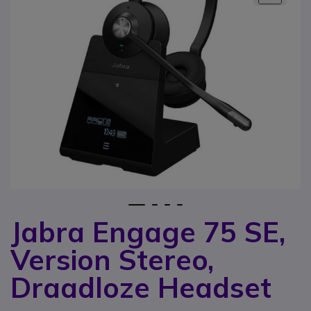
1
2
3
4
Jabra Engage 75 SE,
Ga naar het begin van de afbeeldingen-gallerij
Version Stereo,
Draadloze Headset