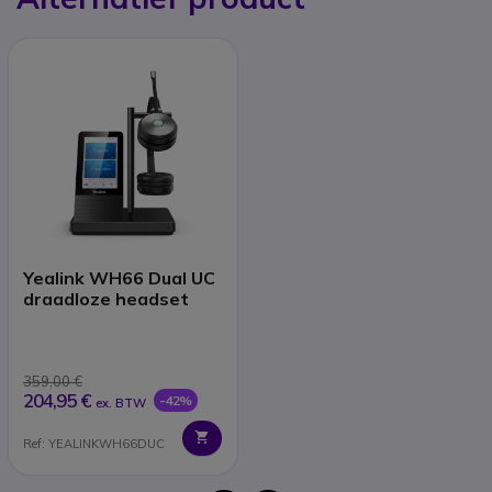
Yealink WH66 Dual UC
draadloze headset
359,00 €
204,95 €
-42%
ex. BTW
Ref: YEALINKWH66DUC