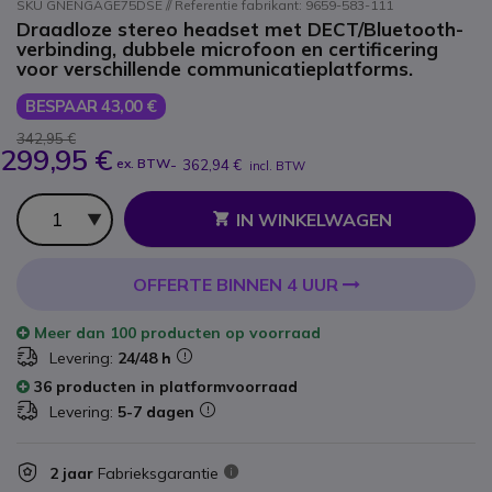
SKU GNENGAGE75DSE // Referentie fabrikant: 9659-583-111
Draadloze stereo headset met DECT/Bluetooth-
verbinding, dubbele microfoon en certificering
voor verschillende communicatieplatforms.
BESPAAR 43,00 €
342,95 €
299,95 €
ex. BTW
-
362,94 €
incl. BTW
Aantal
IN WINKELWAGEN
OFFERTE BINNEN 4 UUR
Meer dan
100 producten
op voorraad
Levering:
24/48 h
36 producten in platformvoorraad
Levering:
5-7 dagen
2 jaar
Fabrieksgarantie