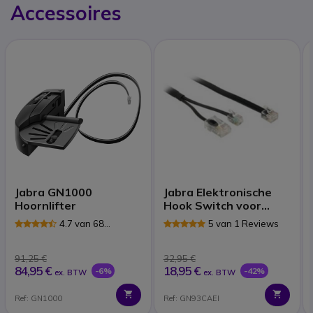
Accessoires
Jabra GN1000
Jabra Elektronische
Hoornlifter
Hook Switch voor
Tenovis
4.7 van 68
5 van 1 Reviews
Reviews
91,25 €
32,95 €
84,95 €
18,95 €
-6%
-42%
ex. BTW
ex. BTW
Ref: GN1000
Ref: GN93CAEI