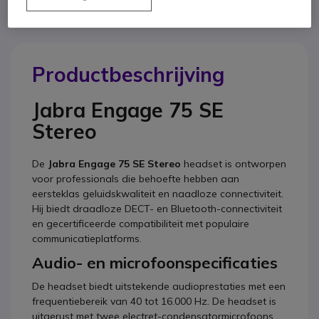
Productbeschrijving
Jabra Engage 75 SE
Stereo
De
Jabra Engage 75 SE Stereo
headset is ontworpen
voor professionals die behoefte hebben aan
eersteklas geluidskwaliteit en naadloze connectiviteit.
Hij biedt draadloze DECT- en Bluetooth-connectiviteit
en gecertificeerde compatibiliteit met populaire
communicatieplatforms.
Audio- en microfoonspecificaties
De headset biedt uitstekende audioprestaties met een
frequentiebereik van 40 tot 16.000 Hz. De headset is
uitgerust met twee electret-condensatormicrofoons