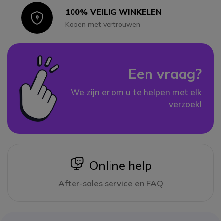
100% VEILIG WINKELEN
Icon
Kopen met vertrouwen
Een vraag?
We zijn er om u te helpen met elk
verzoek!
icon
Online help
After-sales service en FAQ