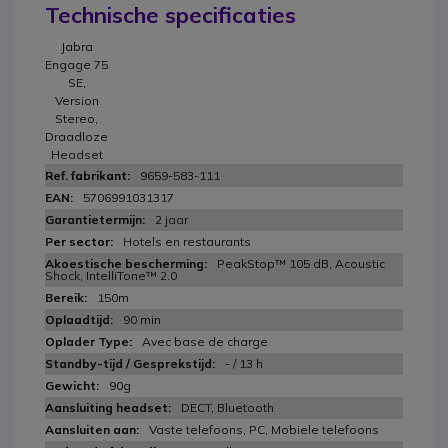
Technische specificaties
Jabra
Engage 75
SE,
Version
Stereo,
Draadloze
Headset
9659-583-111
5706991031317
2 jaar
Hotels en restaurants
PeakStop™ 105 dB, Acoustic
Shock, IntelliTone™ 2.0
150m
90 min
Avec base de charge
- / 13 h
90g
DECT, Bluetooth
Vaste telefoons, PC, Mobiele telefoons