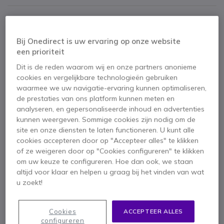
Bij Onedirect is uw ervaring op onze website
Belangrijkste kenmerken
een prioriteit
Draadloze DECT/Bluetooth-verbinding
Dit is de reden waarom wij en onze partners anonieme
Twee microfoons met ruisonderdrukking
cookies en vergelijkbare technologieën gebruiken
Gecertificeerd voor Zoom, Google Meet, Microsoft Teams
waarmee we uw navigatie-ervaring kunnen optimaliseren,
Compatibel met Chromebook
de prestaties van ons platform kunnen meten en
13 uur batterijduur
analyseren, en gepersonaliseerde inhoud en advertenties
Toon meer
Lichtgewicht on-ear ontwerp (90g)
kunnen weergeven. Sommige cookies zijn nodig om de
LED-indicatoren voor gesprekken en mute
site en onze diensten te laten functioneren. U kunt alle
Meegeleverd in de doos
150 m bereik
cookies accepteren door op "Accepteer alles" te klikken
of ze weigeren door op "Cookies configureren" te klikken
Koptelefoon
USB-C naar USB-A kabel
om uw keuze te configureren. Hoe dan ook, we staan
Kabeladapter
Voedingsadapter
Oorkussen
altijd voor klaar en helpen u graag bij het vinden van wat
u zoekt!
Handleiding
Cookies
ACCEPTEER ALLES
configureren