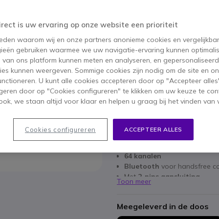
593,00 €
480,95 €
ex. BTW
-
581,95 €
irect is uw ervaring op onze website een prioriteit
Aantal
 reden waarom wij en onze partners anonieme cookies en vergelijkba
IN WIN
ieën gebruiken waarmee we uw navigatie-ervaring kunnen optimalis
s van ons platform kunnen meten en analyseren, en gepersonaliseer
Niet op voorraad
ies kunnen weergeven. Sommige cookies zijn nodig om de site en on
functioneren. U kunt alle cookies accepteren door op "Accepteer alles"
geren door op "Cookies configureren" te klikken om uw keuze te con
2 jaar
Fabrieksgarantie
ok, we staan altijd voor klaar en helpen u graag bij het vinden van 
Belangrijkste kenmerken
Cookies configureren
ACCEPTEER ALLES
VHF analoge/digitale walkie
Frequentiebereik 136-174 
64 kanalen
Bluetooth
voor handsfree c
Met
2-pins aansluiting
Toon meer
Voice inversion encryptie tege
IP67
(stof)
Meegeleverd in de doos
MIL-STD 810 Certificering C/ D
Functies: Man-Down