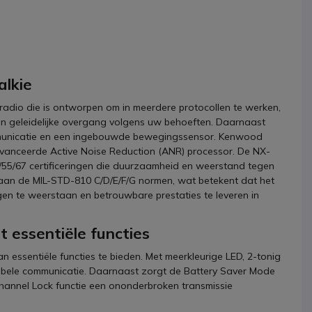
alkie
e radio die is ontworpen om in meerdere protocollen te werken,
n geleidelijke overgang volgens uw behoeften. Daarnaast
mmunicatie en een ingebouwde bewegingssensor. Kenwood
eavanceerde Active Noise Reduction (ANR) processor. De NX-
4/55/67 certificeringen die duurzaamheid en weerstand tegen
aan de MIL-STD-810 C/D/E/F/G normen, wat betekent dat het
 te weerstaan en betrouwbare prestaties te leveren in
 essentiële functies
 essentiële functies te bieden. Met meerkleurige LED, 2-tonig
lexibele communicatie. Daarnaast zorgt de Battery Saver Mode
 Channel Lock functie een ononderbroken transmissie