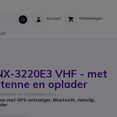
Account
Winkelwagen
ct?
X-3220E3 VHF - met
antenne en oplader
e fabrikant: NX-3220E3F8L6ML (VHF)
on met GPS-ontvanger, Bluetooth, riemclip,
ader