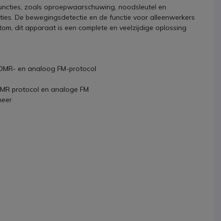
functies, zoals oproepwaarschuwing, noodsleutel en
ties. De bewegingsdetectie en de functie voor alleenwerkers
tom, dit apparaat is een complete en veelzijdige oplossing
f DMR- en analoog FM-protocol
 DMR protocol en analoge FM
heer