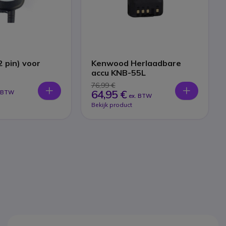
2 pin) voor
Kenwood Herlaadbare
accu KNB-55L
76,99 €
64,95 €
. BTW
ex. BTW
Bekijk product