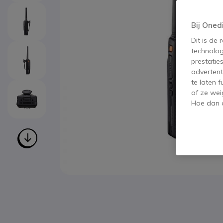
Bij Oned
Dit is de
technolog
prestatie
advertent
te laten 
of ze wei
Hoe dan o
Ga naar het begin van de afbeeldingen-gallerij