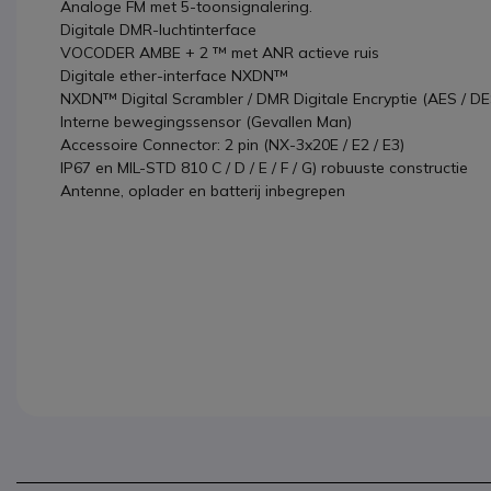
Analoge FM met 5-toonsignalering.
Digitale DMR-luchtinterface
VOCODER AMBE + 2 ™ met ANR actieve ruis
Digitale ether-interface NXDN™
NXDN™ Digital Scrambler / DMR Digitale Encryptie (AES / DE
Interne bewegingssensor (Gevallen Man)
Accessoire Connector: 2 pin (NX-3x20E / E2 / E3)
IP67 en MIL-STD 810 C / D / E / F / G) robuuste constructie
Antenne, oplader en batterij inbegrepen