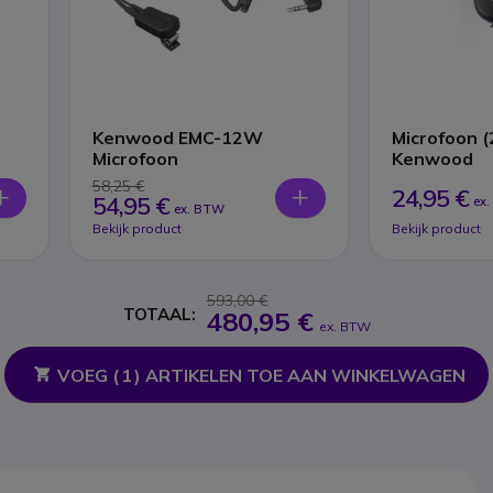
Kenwood EMC-12W
Microfoon (
Microfoon
Kenwood
58,25 €
24,95 €
54,95 €
ex
ex. BTW
Bekijk product
Bekijk product
593,00 €
TOTAAL:
480,95 €
ex. BTW
VOEG (
1
) ARTIKELEN TOE AAN WINKELWAGEN