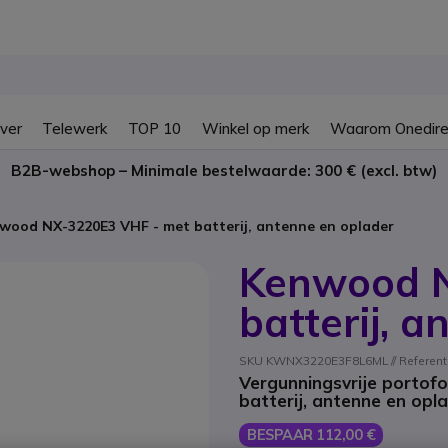
ver
Telewerk
TOP 10
Winkel op merk
Waarom Onedire
B2B-webshop – Minimale bestelwaarde: 300 € (excl. btw)
wood NX-3220E3 VHF - met batterij, antenne en oplader
Kenwood N
batterij, 
SKU KWNX3220E3F8L6ML // Referenti
Vergunningsvrije portofo
batterij, antenne en opl
BESPAAR 112,00 €