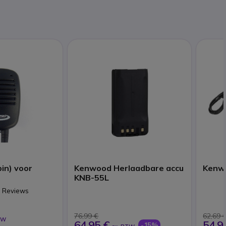
pin) voor
Kenwood Herlaadbare accu
Kenwo
KNB-55L
1 Reviews
76,99 €
62,69 
TW
64,95 €
54,9
-15%