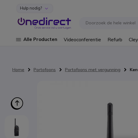
Hulp nodig?
Ga naar de inhoud
Alle Producten
Videoconferentie
Refurb
Cley
Home
Portofoons
Portofoons met vergunning
Ken
Ga naar het einde van de afbeeldingen-gallerij