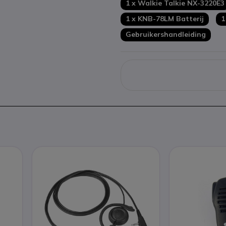
1 x Walkie Talkie NX-3220E3
Inclusief batterij, antenne 
1 x KNB-78LM Batterij
1
Gebruikershandleiding