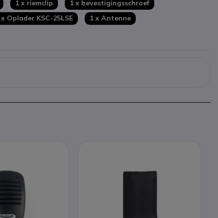
1 x riemclip
1 x bevestigingsschroef
en oplader
 x Oplader KSC-25LSE
1 x Antenne