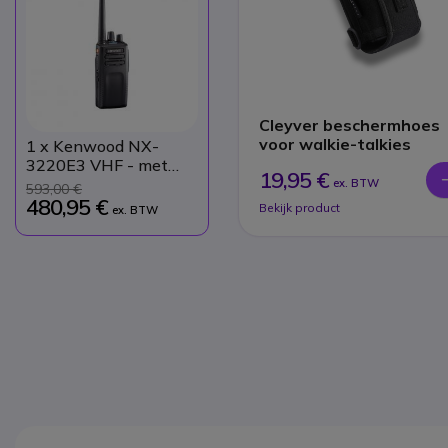
Cleyver beschermhoes
voor walkie-talkies
1
x Kenwood NX-
3220E3 VHF - met
19,95 €
batterij, antenne en
ex. BTW
593,00 €
oplader
480,95 €
Bekijk product
ex. BTW