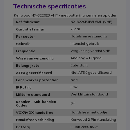
Technische specificaties
Kenwood NX-3220E3 VHF - met batterij, antenne en oplader
NX-3220E3F8L6ML (VHF)
Ref. fabrikant
2 jaar
Garantietermijn
Hotels en restaurants
Per sector
Intensief gebruik
Gebruik
Vergunning vereist VHF
Frequentie
Analoog + Digitaal
Wijze van verzending
Eaterdicht
Belangrijkste
Niet ATEX gecertificeerd
ATEX gecertificeerd
Nee
Lone worker protection
IP67
IP Rating
Wel Militair standaard
Militaire standaard
Kanalen - Sub-kanalen -
64
Codes
Handsfree met oortje
VOX/iVOX hands free
Kenwood 2 Pin Aansluiting
Handsfree verbinding
Li-Ion 2860 mAH
Batterij