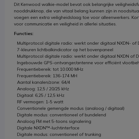
Dit Kenwood walkie-model bevat ook belangrijke veiligheids
nooddrukknop, die van vitaal belang kunnen zijn in noodsitua
voegen een extra veiligheidslaag toe voor alleenwerkers. Kor
voor communicatie en veiligheid in allerlei situaties.
Functies:
Multiprotocol digitale radio: werkt onder digitaal NXDN- o
7-kleuren lichtbalkindicator op het bovenpaneel
Multiprotocol digitale radio: werkt onder digitaal NXDN of
Ingebouwde GPS-ontvanger/antenne voor efficiënt vlootbe
Frequentiebereik: tot 10.000 MHz
Frequentiebereik: 136-174 MH
Aantal kanalen/zone: 64/4
Analoog: 12,5 / 20/25 kHz
Digitaal: 6,25 / 12,5 kHz
RF vermogen: 1-5 watt
Conventionele gemengde modus (analoog / digitaal)
Digitale modus: conventioneel of bundelend
Analoog FM met 5-toons signalering
Digitale NXDN™-luchtinterface
Digitale modus: conventioneel of trunking