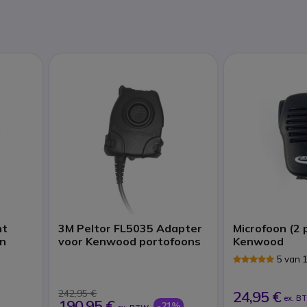
ht
3M Peltor FL5035 Adapter
Microfoon (2 
on
voor Kenwood portofoons
Kenwood
5 van 
242,95 €
24,95 €
ex. B
190,95 €
-21%