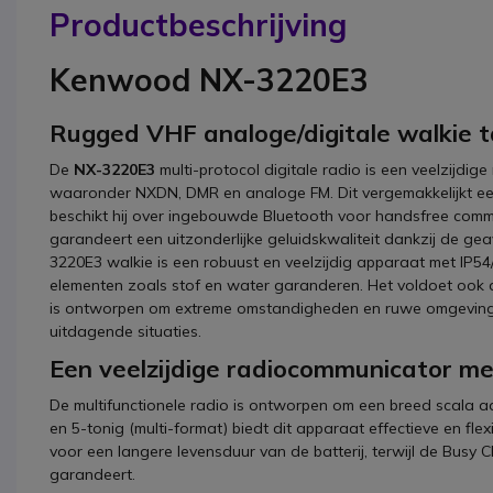
Productbeschrijving
Kenwood NX-3220E3
Rugged VHF analoge/digitale walkie t
De
NX-3220E3
multi-protocol digitale radio is een veelzijdig
waaronder NXDN, DMR en analoge FM. Dit vergemakkelijkt ee
beschikt hij over ingebouwde Bluetooth voor handsfree co
garandeert een uitzonderlijke geluidskwaliteit dankzij de g
3220E3 walkie is een robuust en veelzijdig apparaat met IP5
elementen zoals stof en water garanderen. Het voldoet ook 
is ontworpen om extreme omstandigheden en ruwe omgevingen
uitdagende situaties.
Een veelzijdige radiocommunicator met
De multifunctionele radio is ontworpen om een breed scala aan
en 5-tonig (multi-format) biedt dit apparaat effectieve en f
voor een langere levensduur van de batterij, terwijl de Busy
garandeert.