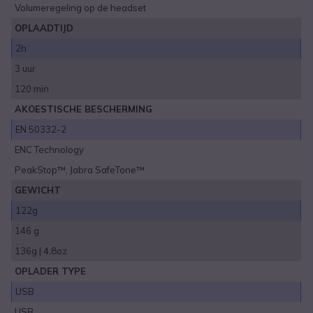
Volumeregeling op de headset
OPLAADTIJD
2h
3 uur
120 min
AKOESTISCHE BESCHERMING
EN 50332-2
ENC Technology
PeakStop™, Jabra SafeTone™
GEWICHT
122g
146 g
136g | 4.8oz
OPLADER TYPE
USB
USB