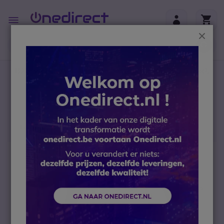
Ga naar de inhoud
Toggle
Nav
Sluit
B2B-webshop – Minimale bestelwaarde: 300 € (excl.
btw)
Home
Headsets
Draadloze headsets
Voor PC en mobiele telefoons
Logitech Zone 305 UC Draadloze Headset
Ga naar het einde van de afbeeldingen-gallerij
1.5-1.5
W