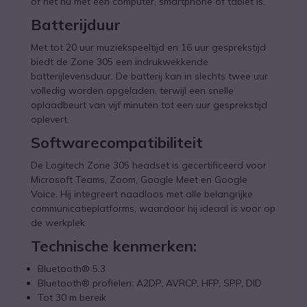
of het nu met een computer, smartphone of tablet is.
Batterijduur
Met tot 20 uur muziekspeeltijd en 16 uur gesprekstijd
biedt de Zone 305 een indrukwekkende
batterijlevensduur. De batterij kan in slechts twee uur
volledig worden opgeladen, terwijl een snelle
oplaadbeurt van vijf minuten tot een uur gesprekstijd
oplevert.
Softwarecompatibiliteit
De Logitech Zone 305 headset is gecertificeerd voor
Microsoft Teams, Zoom, Google Meet en Google
Voice. Hij integreert naadloos met alle belangrijke
communicatieplatforms, waardoor hij ideaal is voor op
de werkplek
Technische kenmerken:
Bluetooth® 5.3
Bluetooth® profielen: A2DP, AVRCP, HFP, SPP, DID
Tot 30 m bereik