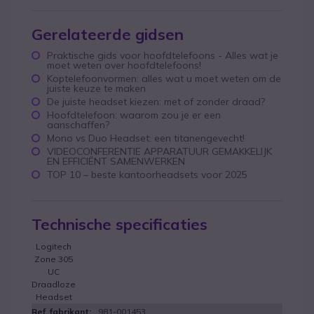
Gerelateerde gidsen
Praktische gids voor hoofdtelefoons - Alles wat je
moet weten over hoofdtelefoons!
Koptelefoonvormen: alles wat u moet weten om de
juiste keuze te maken
De juiste headset kiezen: met of zonder draad?
Hoofdtelefoon: waarom zou je er een
aanschaffen?
Mono vs Duo Headset: een titanengevecht!
VIDEOCONFERENTIE APPARATUUR GEMAKKELIJK
EN EFFICIËNT SAMENWERKEN
TOP 10 – beste kantoorheadsets voor 2025
Technische specificaties
Logitech
Zone 305
UC
Draadloze
Headset
981-001453