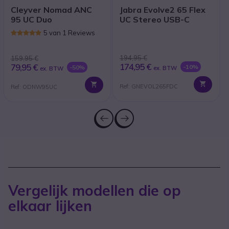
Cleyver Nomad ANC
Jabra Evolve2 65 Flex
95 UC Duo
UC Stereo USB-C
5 van 1 Reviews
194,95 €
159,95 €
174,95 €
79,95 €
-10%
-50%
ex. BTW
ex. BTW
Ref: GNEVOL265FDC
Ref: ODNW95UC
Vergelijk modellen die op
elkaar lijken