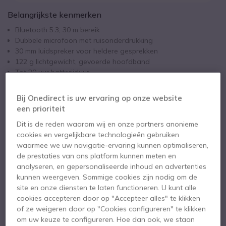
Belangrijkste kenmerken
Bluetooth 5.3, 30 m bereik
Dubbele microfoon met ruisonderdrukking
30 mm luidspreker voor heldere gesprekken
122 g lichtgewicht, gevoerde hoofdband
Tot 20 uur batterijduur
Toon meer
USB-C naar USB-A adapter meegeleverd
Gerecycled materiaal (55%)
Bij Onedirect is uw ervaring op onze website
Meegeleverd in de doos
een prioriteit
Logitech Zone 305 headset
USB-C ontvanger
Dit is de reden waarom wij en onze partners anonieme
cookies en vergelijkbare technologieën gebruiken
USB-C naar USB-A adapter
waarmee we uw navigatie-ervaring kunnen optimaliseren,
USB-C naar USB-C oplaadkabel
Reistas
de prestaties van ons platform kunnen meten en
Instructiehandleiding
analyseren, en gepersonaliseerde inhoud en advertenties
kunnen weergeven. Sommige cookies zijn nodig om de
site en onze diensten te laten functioneren. U kunt alle
cookies accepteren door op "Accepteer alles" te klikken
of ze weigeren door op "Cookies configureren" te klikken
om uw keuze te configureren. Hoe dan ook, we staan