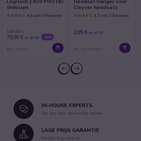
Logitech C920 PRO HD
Headset hanger voor
Webcam
Cleyver headsets
4.6 van 7 Reviews
4.7 van 3 Reviews
3,95 €
149,95 €
ex. BTW
75,95 €
-49%
ex. BTW
Ref: LOC920
Ref: ODHANGER
IN-HOUSE EXPERTS
Icon
Bel ons voor deskundig advies
LAGE PRIJS GARANTIE
Icon
Eerlijke lage prijzen