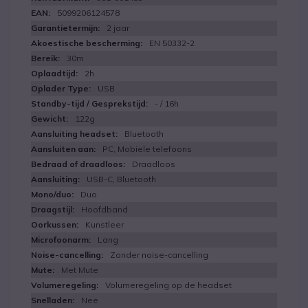
5099206124578
2 jaar
EN 50332-2
30m
2h
USB
- / 16h
122g
Bluetooth
PC, Mobiele telefoons
Draadloos
USB-C, Bluetooth
Duo
Hoofdband
Kunstleer
Lang
Zonder noise-cancelling
Met Mute
Volumeregeling op de headset
Nee