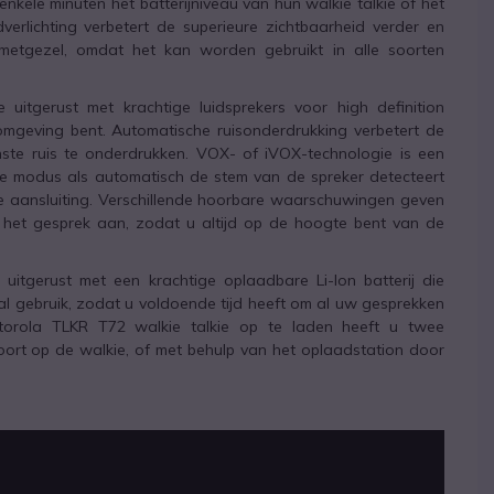
enkele minuten het batterijniveau van hun walkie talkie of het
erlichting verbetert de superieure zichtbaarheid verder en
etgezel, omdat het kan worden gebruikt in alle soorten
itgerust met krachtige luidsprekers voor high definition
 omgeving bent. Automatische ruisonderdrukking verbetert de
te ruis te onderdrukken. VOX- of iVOX-technologie is een
ree modus als automatisch de stem van de spreker detecteert
 aansluiting. Verschillende hoorbare waarschuwingen geven
 het gesprek aan, zodat u altijd op de hoogte bent van de
uitgerust met een krachtige oplaadbare Li-Ion batterij die
aal gebruik, zodat u voldoende tijd heeft om al uw gesprekken
orola TLKR T72 walkie talkie op te laden heeft u twee
oort op de walkie, of met behulp van het oplaadstation door