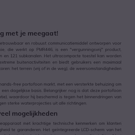
ag met je meegaat!
 betrouwbaar en robuust communicatiemiddel ontworpen voor
e, die werkt op PMR446, is een "vergunningsvrij" product,
n en 121 subkanalen. Het ultracompacte toestel kan worden
extreme buitenactiviteiten en biedt gebruikers een maximaal
ctoren: het terrein (vrij of in de weg), de weersomstandigheden
ands-free portofoon markt, met een versterkte behuizing om
 een dagelijkse basis. Belangrijker nog is dat deze portofoon
catie), waardoor hij beschermd is tegen het binnendringen van
en sterke waterprojecties uit alle richtingen.
veel mogelijkheden
eapparaat met krachtige technische kenmerken om klanten
ligheid te garanderen. Het geïntegreerde LCD-scherm van het