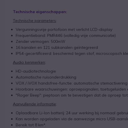
Technische eigenschappen:
Technische parameters
:
Vergunningsvrije portofoon met verlicht LCD-display
Frequentieband: PMR446 (volledig vrije communicatie)
Zender vermogen: 500mW
16 kanalen en 121 subkanalen geïntegreerd
IP54-gecertificeerd: beschermd tegen stof, microscopisch klei
Audio
kenmerken
:
HD-audiotechnologie
Automatische ruisonderdrukking
VOX / iVOX handsfree-functie: automatische stemactiverin
Hoorbare waarschuwingen: oproepsignalen; toetsgeluiden en 
"Roger Beep": pieptoon om te bevestigen dat de oproep tot
Aanvullende informatie
:
Oplaadbare Li-Ion batterij: 24 uur werking bij normaal gebru
Kan worden opgeladen via de aanwezige micro USB-aanslui
Bereik tot 8 km*.