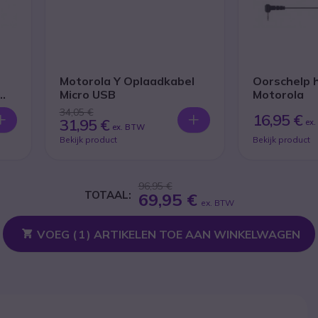
Motorola Y Oplaadkabel
Oorschelp 
Micro USB
Motorola
34,05 €
16,95 €
31,95 €
ex
ex. BTW
Bekijk product
Bekijk product
96,95 €
TOTAAL:
69,95 €
ex. BTW
VOEG (
1
) ARTIKELEN TOE AAN WINKELWAGEN