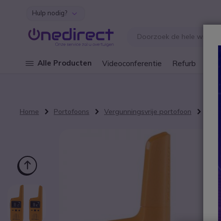
Hulp nodig?
Ga naar de inhoud
Alle Producten
Videoconferentie
Refurb
Cley
Home
Portofoons
Vergunningsvrije portofoon
Moto
Ga naar het einde van de afbeeldingen-gallerij