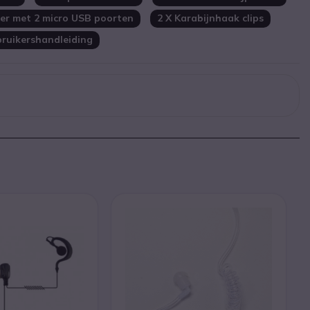
er met 2 micro USB poorten
2 X Karabijnhaak clips
bruikershandleiding