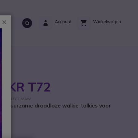
Sluiten
Account
Winkelwagen
ct?
TLKR T72
: D3P01611YDLMAW
en duurzame draadloze walkie-talkies voor