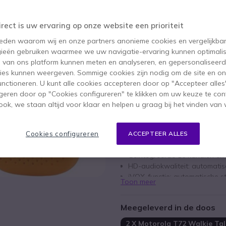
96,95 €
69,95 €
ex. BTW
-
84,64 €
inc
irect is uw ervaring op onze website een prioriteit
Aantal
IN WIN
 reden waarom wij en onze partners anonieme cookies en vergelijkba
ieën gebruiken waarmee we uw navigatie-ervaring kunnen optimalis
89 producten
op voorraad
s van ons platform kunnen meten en analyseren, en gepersonaliseer
ies kunnen weergeven. Sommige cookies zijn nodig om de site en on
functioneren. U kunt alle cookies accepteren door op "Accepteer alles"
1 jaar
Fabrieksgarantie
geren door op "Cookies configureren" te klikken om uw keuze te con
ok, we staan altijd voor klaar en helpen u graag bij het vinden van 
Belangrijkste kenmerken
Paar compacte en robuuste wa
Cookies configureren
ACCEPTEER ALLES
Frequentieband: PMR446 (vrij
Geïntegreerde 16 kanalen en
HD-audiokwaliteit: automatis
iVOX-functie: automatische 
Toon meer
Bereik tot 8 km (afhankelijk 
Li-Ion batterij: tot 24 uur batt
Meegeleverd in de doos
IP54-gecertificeerd: bescher
2 X Motorola T72 Walkie Tal