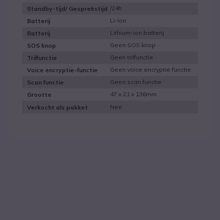
/24h
Standby-tijd/ Gesprekstijd
Li-Ion
Batterij
Lithium-ion batterij
Batterij
Geen SOS knop
SOS knop
Geen trilfunctie
Trilfunctie
Geen voice encryptie functie
Voice encryptie-functie
Geen scan functie
Scan functie
47 x 21 x 136mm
Grootte
Nee
Verkocht als pakket