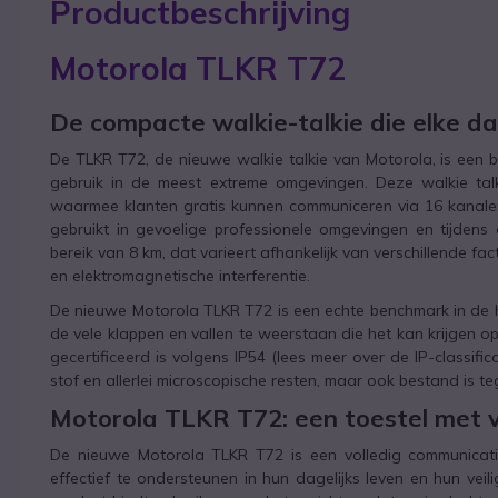
Productbeschrijving
Motorola TLKR T72
De compacte walkie-talkie die elke d
De TLKR T72, de nieuwe walkie talkie van Motorola, is een
gebruik in de meest extreme omgevingen. Deze walkie talki
waarmee klanten gratis kunnen communiceren via 16 kanale
gebruikt in gevoelige professionele omgevingen en tijdens 
bereik van 8 km, dat varieert afhankelijk van verschillende fa
en elektromagnetische interferentie.
De nieuwe Motorola TLKR T72 is een echte benchmark in de h
de vele klappen en vallen te weerstaan die het kan krijgen op
gecertificeerd is volgens IP54 (lees meer over de IP-classifi
stof en allerlei microscopische resten, maar ook bestand is teg
Motorola TLKR T72: een toestel met 
De nieuwe Motorola TLKR T72 is een volledig communicati
effectief te ondersteunen in hun dagelijks leven en hun vei