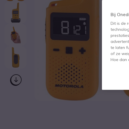
Bij Oned
Dit is de
technolog
prestatie
advertent
te laten 
of ze wei
Hoe dan o
Ga naar het begin van de afbeeldingen-gallerij