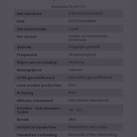
Motorola TLKR T72
D3P01611YDLMAW
Ref. fabrikant
5031753009847
EAN
1 jaar
Garantietermijn
Hotels en restaurants,
Per sector
Onderwijs
Dagelijks gebruik
Gebruik
Vergunningsvrij
Frequentie
Analoog
Wijze van verzending
robuust
Belangrijkste
Niet ATEX gecertificeerd
ATEX gecertificeerd
Nee
Lone worker protection
IP54
IP Rating
Niet Militair standaard
Militaire standaard
Kanalen - Sub-kanalen -
16 - 121
Codes
8km
Bereik
Handsfree met oortje
VOX/iVOX hands free
Motorola 1 Pen Aansluiting
Handsfree verbinding