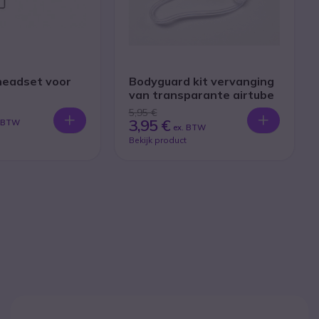
headset voor
Bodyguard kit vervanging
van transparante airtube
5,95 €
3,95 €
. BTW
ex. BTW
Bekijk product