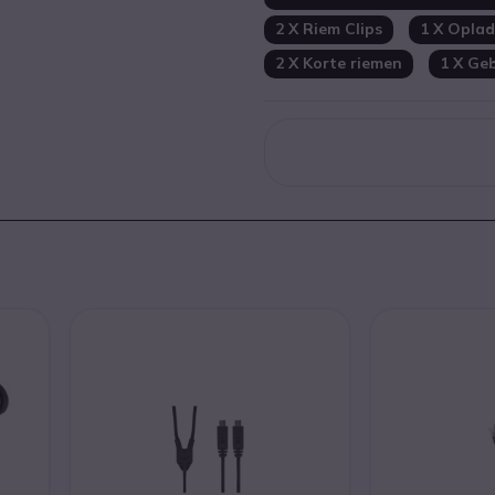
2 X Riem Clips
1 X Oplad
2 X Korte riemen
1 X Ge