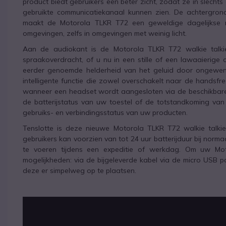
product biedt gebruikers een beter zicht, zodat ze in slechts 
gebruikte communicatiekanaal kunnen zien. De achtergrondv
maakt de Motorola TLKR T72 een geweldige dagelijkse m
omgevingen, zelfs in omgevingen met weinig licht.
Aan de audiokant is de Motorola TLKR T72 walkie talkie u
spraakoverdracht, of u nu in een stille of een lawaaierige
eerder genoemde helderheid van het geluid door ongewens
intelligente functie die zowel overschakelt naar de handsf
wanneer een headset wordt aangesloten via de beschikbare
de batterijstatus van uw toestel of de totstandkoming van
gebruiks- en verbindingsstatus van uw producten.
Tenslotte is deze nieuwe Motorola TLKR T72 walkie talkie 
gebruikers kan voorzien van tot 24 uur batterijduur bij norm
te voeren tijdens een expeditie of werkdag. Om uw Mot
mogelijkheden: via de bijgeleverde kabel via de micro USB p
deze er simpelweg op te plaatsen.