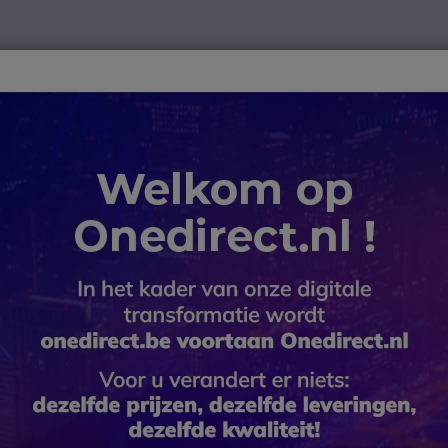
ver
Telewerk
TOP 10
Winkel op merk
Waarom Onedire
B2B-webshop – Minimale bestelwaarde: 300 € (excl. btw)
rola Portofoons
Motorola TLKR T72
Motorola 
Onedirect raadt aan
SKU MOT72 // Referentie fabrikant
Een set van 2 compacte 
communicatie
4.6 van 13 Reviews
BESPAAR 27,00 €