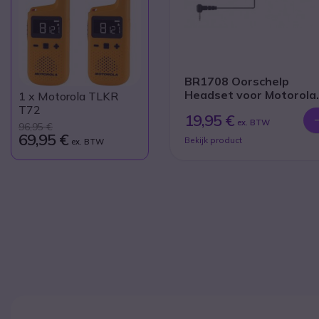
BR1708 Oorschelp
Headset voor Motorola
1
x Motorola TLKR
portofoons
T72
19,95 €
ex. BTW
96,95 €
69,95 €
Bekijk product
ex. BTW