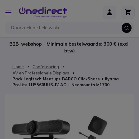
Ga naar de inhoud
Toggle
Nav
B2B-webshop – Minimale bestelwaarde: 300 € (excl.
btw)
Home
Conferencing
AV en Professionele Displays
Pack Logitech Meetup+ BARCO ClickShare + iiyama
ProLite LH5560UHS-B1AG + Neomounts M1700
Ga naar het einde van de afbeeldingen-gallerij