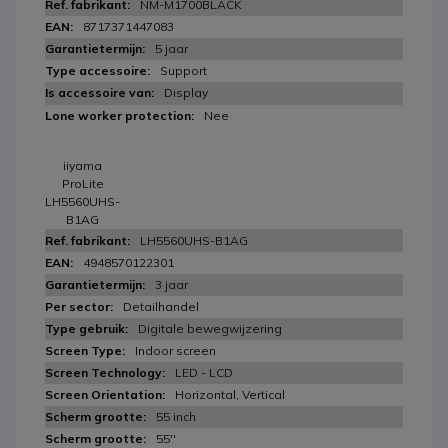
NM-M1700BLACK
8717371447083
5 jaar
Support
Display
Nee
iiyama
ProLite
LH5560UHS-
B1AG
LH5560UHS-B1AG
4948570122301
3 jaar
Detailhandel
Digitale bewegwijzering
Indoor screen
LED - LCD
Horizontal, Vertical
55 inch
55''