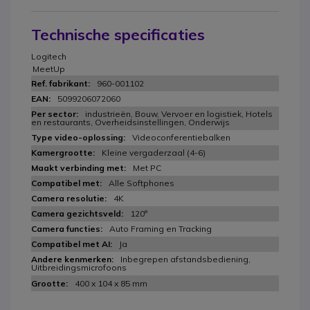
Technische specificaties
Logitech
MeetUp
960-001102
5099206072060
industrieën, Bouw, Vervoer en logistiek, Hotels
en restaurants, Overheidsinstellingen, Onderwijs
Videoconferentiebalken
Kleine vergaderzaal (4-6)
Met PC
Alle Softphones
4K
120°
Auto Framing en Tracking
Ja
Inbegrepen afstandsbediening,
Uitbreidingsmicrofoons
400 x 104 x 85 mm