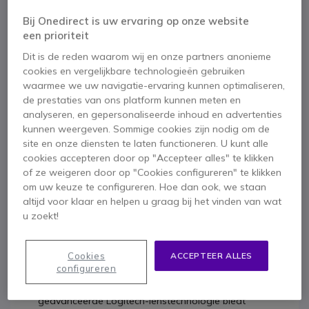
Bij Onedirect is uw ervaring op onze website
een prioriteit
Dit is de reden waarom wij en onze partners anonieme
Productbeschrijving
cookies en vergelijkbare technologieën gebruiken
waarmee we uw navigatie-ervaring kunnen optimaliseren,
de prestaties van ons platform kunnen meten en
Logitech MeetUp
Barco ClickShare CX-20 GEN2
analyseren, en gepersonaliseerde inhoud en advertenties
Neomounts M1700
kunnen weergeven. Sommige cookies zijn nodig om de
site en onze diensten te laten functioneren. U kunt alle
iiyama ProLite LH5560UHS-B1AG
cookies accepteren door op "Accepteer alles" te klikken
Buitengewone visuele
of ze weigeren door op "Cookies configureren" te klikken
om uw keuze te configureren. Hoe dan ook, we staan
mogelijkheden
altijd voor klaar en helpen u graag bij het vinden van wat
u zoekt!
Ontworpen voor kleine vergaderzalen, het
superwijde 120° gezichtsveld zorgt ervoor dat
Cookies
ACCEPTEER ALLES
iedereen rondom de tafel of in de zaal gezien
configureren
wordt. Dit kan nog meer worden uitgebreid tot
170° met de gemotoriseerde bevesteging. De
geavanceerde Logitech-lenstechnologie biedt