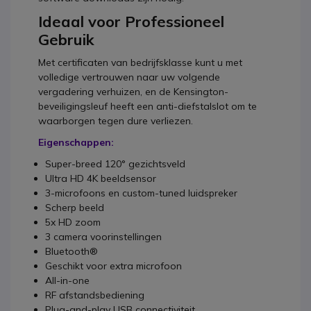
Ideaal voor Professioneel
Gebruik
Met certificaten van bedrijfsklasse kunt u met
volledige vertrouwen naar uw volgende
vergadering verhuizen, en de Kensington-
beveiligingsleuf heeft een anti-diefstalslot om te
waarborgen tegen dure verliezen.
Eigenschappen:
Super-breed 120° gezichtsveld
Ultra HD 4K beeldsensor
3-microfoons en custom-tuned luidspreker
Scherp beeld
5x HD zoom
3 camera voorinstellingen
Bluetooth®
Geschikt voor extra microfoon
All-in-one
RF afstandsbediening
Plug-and-play USB connectiviteit