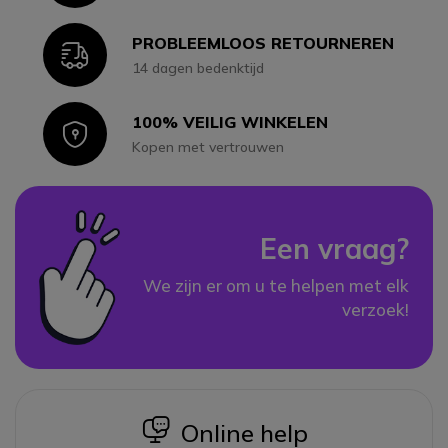
PROBLEEMLOOS RETOURNEREN
Icon
14 dagen bedenktijd
100% VEILIG WINKELEN
Icon
Kopen met vertrouwen
Een vraag?
We zijn er om u te helpen met elk
verzoek!
icon
Online help