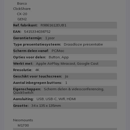
Barco
ClickShare
CX-20
GEN2
R9861612EUB1
5415334038752
1 jaar
Draadloze presentatie
PC/Mac
Button, App
Apple AirPlay, Miracast, Google Cast
4K
Ja
1
Scherm delen & videoconferencing,
QuickSwitch
USB, USB-C, Wifi, HDMI
34 x 135 x 135mm
Neomounts
M1700