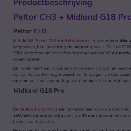
Productbeschrijving
Peltor CH3 + Midland G18 Pr
Peltor CH3
Met de
3M Peltor CH3 hoofdtelefoon
met ruisonderdrukking
gesprekken, hoe lawaaierig de omgeving ook is. Sluit de
FLX
3501
portofoon om handsfree te praten met de
VOX-functie
communiceren.
Dit model heeft een ruisonderdrukkende microfoon en besche
zijn comfortabel en ergonomisch om te dragen. De duurzame
normen
en is beschermd tegen stof en tijdelijke onderdompeli
Midland G18 Pro
De
Midland G18 Pro
is een professionele radio die werkt vi
1600mAh oplaadbare batterij
die
19 uur autonomie
biedt,
batterij komt te zitten.
Hij is compact maar
extreem duurzaam
en heeft een
alumin