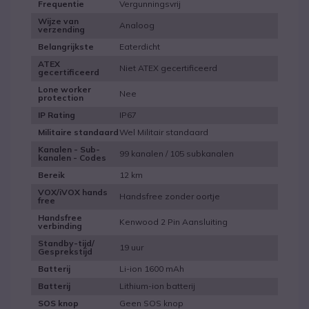
Vergunningsvrij
Frequentie
Wijze van
Analoog
verzending
Eaterdicht
Belangrijkste
ATEX
Niet ATEX gecertificeerd
gecertificeerd
Lone worker
Nee
protection
IP67
IP Rating
Wel Militair standaard
Militaire standaard
Kanalen - Sub-
99 kanalen / 105 subkanalen
kanalen - Codes
12 km
Bereik
VOX/iVOX hands
Handsfree zonder oortje
free
Handsfree
Kenwood 2 Pin Aansluiting
verbinding
Standby-tijd/
19 uur
Gesprekstijd
Li-ion 1600 mAh
Batterij
Lithium-ion batterij
Batterij
Geen SOS knop
SOS knop