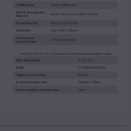
Geen trilfunctie
Trilfunctie
Voice encryptie-
Geen voice encryptie functie
functie
Met scan functie
Scan functie
113 x 56 x 38mm
Grootte
Connector
2 Pin Motorola
accessoire
Peltor FLEX FLX2-21 kabel voor Motorola walkie talkie
FLX2-21
Ref. fabrikant
7318640068391
EAN
Kabel
Type accessoire
Walkie Talkie
Is accessoire van
Nee
Lone worker protection