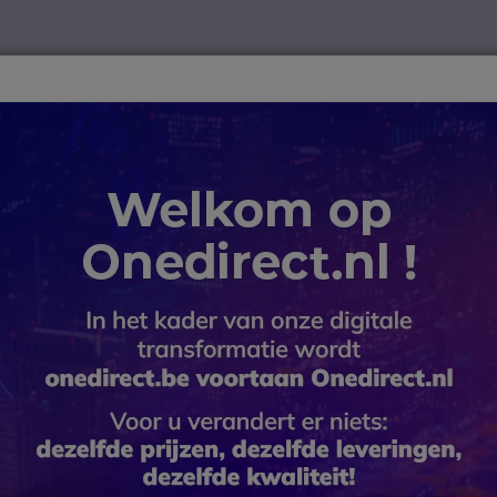
ver
Telewerk
TOP 10
Winkel op merk
Waarom Onedire
B2B-webshop – Minimale bestelwaarde: 300 € (excl. btw)
icrofoons
Pack Peltor CH3 + Walkie talkie Midland G18 Pro
Pack Pelto
Midland G
SKU PELFLX221MIG18 // Referentie fa
Communicatieset met por
4.8 van 15 Reviews