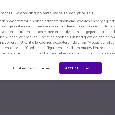
Dit product wordt niet
irect is uw ervaring op onze website een prioriteit
Om u van dien
 reden waarom wij en onze partners anonieme cookies en vergelijkba
ieën gebruiken waarmee we uw navigatie-ervaring kunnen optimalis
s van ons platform kunnen meten en analyseren, en gepersonaliseer
ies kunnen weergeven. Sommige cookies zijn nodig om de site en on
functioneren. U kunt alle cookies accepteren door op "Accepteer alles"
geren door op "Cookies configureren" te klikken om uw keuze te con
ok, we staan altijd voor klaar en helpen u graag bij het vinden van 
Cookies configureren
ACCEPTEER ALLES