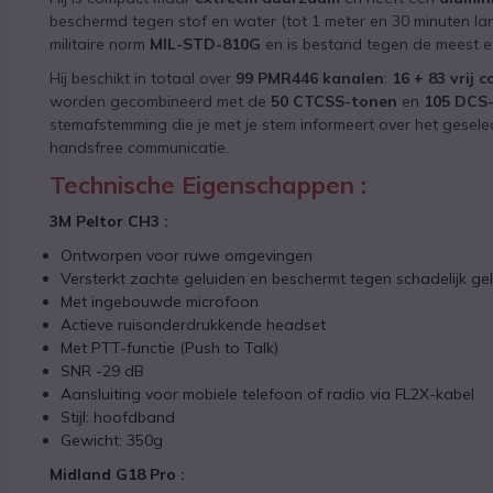
beschermd tegen stof en water (tot 1 meter en 30 minuten lang
militaire norm
MIL-STD-810G
en is bestand tegen de meest 
Hij beschikt in totaal over
99 PMR446 kanalen
:
16 + 83 vrij
worden gecombineerd met de
50 CTCSS-tonen
en
105 DCS
stemafstemming die je met je stem informeert over het gesel
handsfree communicatie.
Technische Eigenschappen :
3M Peltor CH3 :
Ontworpen voor ruwe omgevingen
Versterkt zachte geluiden en beschermt tegen schadelijk ge
Met ingebouwde microfoon
Actieve ruisonderdrukkende headset
Met PTT-functie (Push to Talk)
SNR -29 dB
Aansluiting voor mobiele telefoon of radio via FL2X-kabel
Stijl: hoofdband
Gewicht: 350g
Midland G18 Pro :