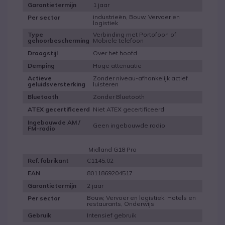
1 jaar
Garantietermijn
industrieën, Bouw, Vervoer en
Per sector
logistiek
Verbinding met Portofoon of
Type
Mobiele telefoon
gehoorbescherming
Over het hoofd
Draagstijl
Hoge attenuatie
Demping
Zonder niveau-afhankelijk actief
Actieve
luisteren
geluidsversterking
Zonder Bluetooth
Bluetooth
Niet ATEX gecertificeerd
ATEX gecertificeerd
Ingebouwde AM /
Geen ingebouwde radio
FM-radio
Midland G18 Pro
C1145.02
Ref. fabrikant
8011869204517
EAN
2 jaar
Garantietermijn
Bouw, Vervoer en logistiek, Hotels en
Per sector
restaurants, Onderwijs
Intensief gebruik
Gebruik