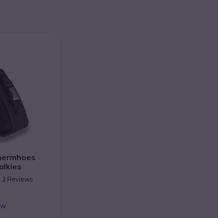
chermhoes
alkies
n 2 Reviews
TW