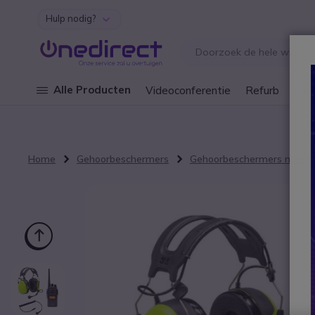
Hulp nodig?
Ga naar de inhoud
Alle Producten
Videoconferentie
Refurb
Cley
Home
Gehoorbeschermers
Gehoorbeschermers met m
Ga naar het einde van de afbeeldingen-gallerij