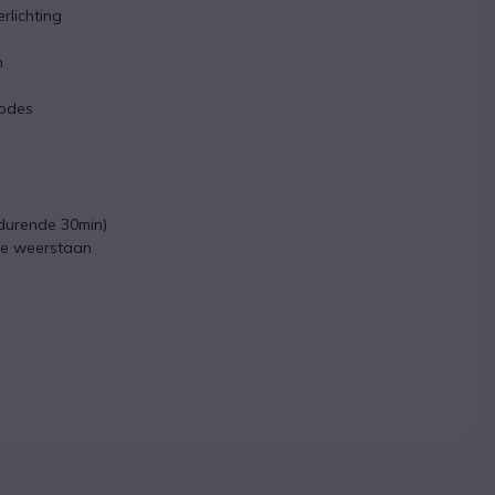
rlichting
n
codes
edurende 30min)
te weerstaan