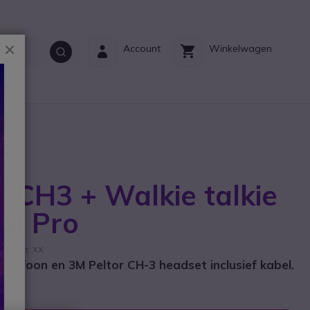
Sluiten
Account
Winkelwagen
ct?
r CH3 + Walkie talkie
18 Pro
brikant: XX
tofoon en 3M Peltor CH-3 headset inclusief kabel.