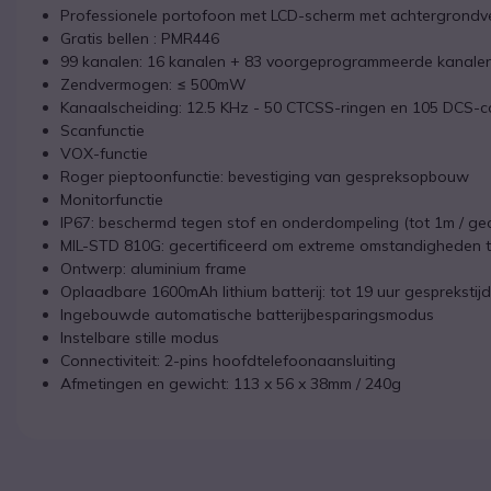
Professionele portofoon met LCD-scherm met achtergrondve
Gratis bellen : PMR446
99 kanalen: 16 kanalen + 83 voorgeprogrammeerde kanale
Zendvermogen: ≤ 500mW
Kanaalscheiding: 12.5 KHz - 50 CTCSS-ringen en 105 DCS-
Scanfunctie
VOX-functie
Roger pieptoonfunctie: bevestiging van gespreksopbouw
Monitorfunctie
IP67: beschermd tegen stof en onderdompeling (tot 1m / g
MIL-STD 810G: gecertificeerd om extreme omstandigheden 
Ontwerp: aluminium frame
Oplaadbare 1600mAh lithium batterij: tot 19 uur gesprekstijd
Ingebouwde automatische batterijbesparingsmodus
Instelbare stille modus
Connectiviteit: 2-pins hoofdtelefoonaansluiting
Afmetingen en gewicht: 113 x 56 x 38mm / 240g