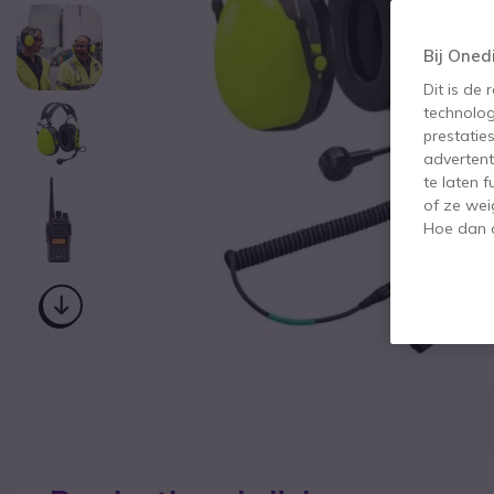
Bij Oned
Dit is de
technolog
prestatie
advertent
te laten 
of ze wei
Hoe dan o
Ga naar het begin van de afbeeldingen-gallerij