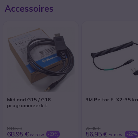
Accessoires
Midland G15 / G18
3M Peltor FLX2-35 ka
programmeerkit
89,95 €
73,95 €
68,95 €
56,95 €
-23%
-22%
ex. BTW
ex. BTW