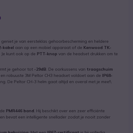
o
 geniet je van eersteklas gehoorbescherming en heldere
2-kabel
aan op een mobiel apparaat of de
Kenwood TK-
. Je kunt ook op de
PTT-knop
van de headset drukken om te
rmt je gehoor tot
-29dB
. De oorkussens van
traagschuim
 en robuuste 3M Peltor CH3 headset voldoet aan de
IP68-
ng. De Peltor CH-3 helm gaat altijd en overal met je mee!\
a de
PMR446 band
. Hij beschikt over een zeer efficiënte
 en bevat een intelligente snellader zodat je nooit zonder
ium behuizing
. Met een
IP67-certificaat
is hij volledig