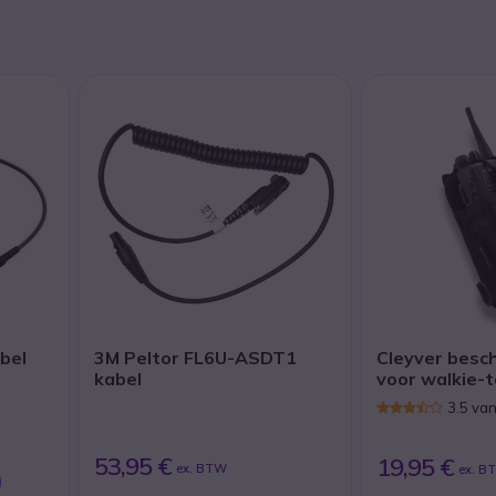
bel
3M Peltor FL6U-ASDT1
Cleyver bes
kabel
voor walkie-t
3.5 va
53,95 €
19,95 €
ex. BTW
ex. B