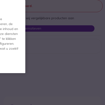
 meer geproduceerd.
st te zijn bieden wij vergelijkbare producten aan
re
eren, de
Bekijk alternatieven
de inhoud en
ze diensten
 te klikken
figureren.
wat u zoekt!