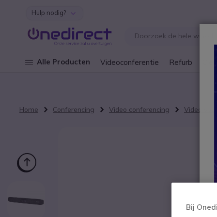
Hulp nodig?
Ga naar de inhoud
Alle Producten
Videoconferentie
Refurb
Cley
Home
Conferencing
Video conferencing
Video sou
Ga naar het einde van de afbeeldingen-gallerij
Bij Oned