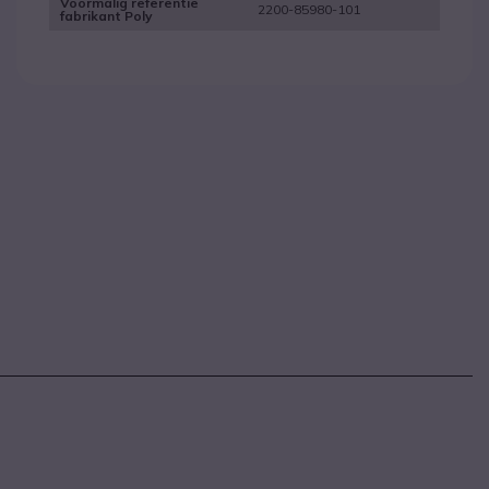
Voormalig referentie
2200-85980-101
fabrikant Poly