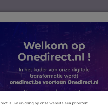
ver
Telewerk
TOP 10
Winkel op merk
Waarom Onedire
B2B-webshop – Minimale bestelwaarde: 300 € (excl. btw)
ndbar
Poly Studio X30
Poly Studi
SKU POSTX30 // Referentie fabrika
Videoconferentiebalk me
Dit product wordt niet
Dit product is vervange
irect is uw ervaring op onze website een prioriteit