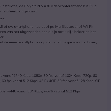
nstallatie, de Poly Studio X30 videoconferentiebalk is Plug
nstalleerd en gebruikt.
ten:
 of uw smartphone, tablet of pc (via Bluetooth of Wi-FI).
en van het uitgezonden beeld zijn natuurlijk, helder en het
er.
t de meeste softphones op de markt: Skype voor bedrijven,
ps vanaf 1740 Kbps, 1080p, 30 fps vanaf 1024 Kbps, 720p, 60
, 60 fps vanaf 512 Kbps, 4SIF / 4CIF, 30 fps vanaf 128 Kbps, SIF
 Kbps, w448 vanaf 384 Kbps, w576p vanaf 512 Kbps