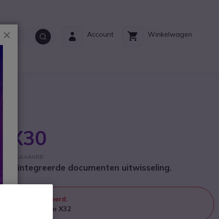
Sluiten
Account
Winkelwagen
ct?
o X30
nt: 83Z45AA#ABB
t geïntegreerde documenten uitwisseling.
 meer geproduceerd.
n door
Poly Studio X32