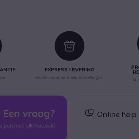
con
Icon
PR
RANTIE
EXPRESS LEVERING
R
jzen
Beschikbaar voor alle bestellingen
14 
Een vraag?
icon
Online help
elpen met elk verzoek!