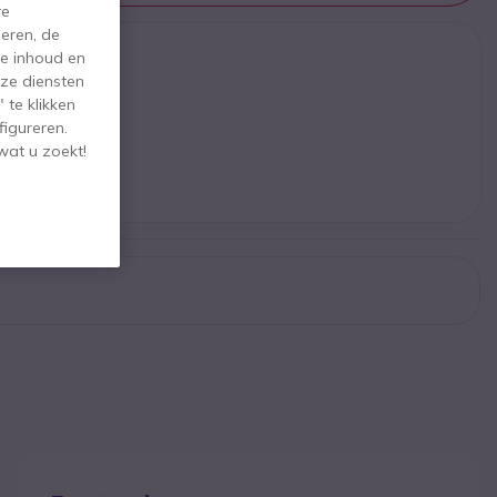
re
eren, de
de inhoud en
udio X32
ze diensten
 te klikken
€
,95 €
figureren.
ex. BTW
wat u zoekt!
volger