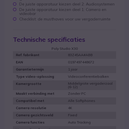
De juiste apparatuur kiezen deel 2: Audiosystemen
De juiste apparatuur kiezen deel 1: Camera en
videobar
Checklist: de musthaves voor uw vergaderruimte
Technische specificaties
Poly Studio X30
83Z45AA#ABB
Ref. fabrikant
0197497448672
EAN
1 jaar
Garantietermijn
Videoconferentiebalken
Type video-oplossing
Middelgrote vergaderzaal
Kamergrootte
(6-12)
Zonder PC
Maakt verbinding met
Alle Softphones
Compatibel met
4K
Camera resolutie
Fixed
Camera gezichtsveld
Auto Tracking
Camera functies