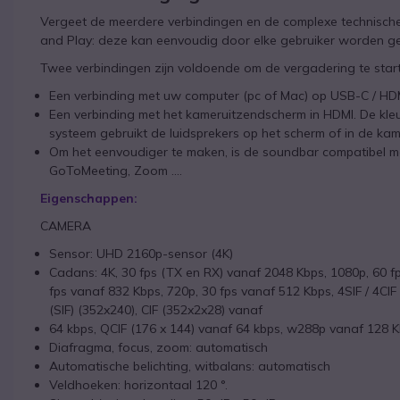
Vergeet de meerdere verbindingen en de complexe technische i
and Play: deze kan eenvoudig door elke gebruiker worden geï
Twee verbindingen zijn voldoende om de vergadering te star
Een verbinding met uw computer (pc of Mac) op USB-C / HDMI
Een verbinding met het kameruitzendscherm in HDMI. De kleur
systeem gebruikt de luidsprekers op het scherm of in de kam
Om het eenvoudiger te maken, is de soundbar compatibel me
GoToMeeting, Zoom ....
Eigenschappen:
CAMERA
Sensor: UHD 2160p-sensor (4K)
Cadans: 4K, 30 fps (TX en RX) vanaf 2048 Kbps, 1080p, 60 f
fps vanaf 832 Kbps, 720p, 30 fps vanaf 512 Kbps, 4SIF / 4CIF 
(SIF) (352x240), CIF (352x2x28) vanaf
64 kbps, QCIF (176 x 144) vanaf 64 kbps, w288p vanaf 128
Diafragma, focus, zoom: automatisch
Automatische belichting, witbalans: automatisch
Veldhoeken: horizontaal 120 °.