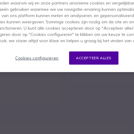
 reden waarom wij en onze partners anonieme cookies en vergelijkba
ieën gebruiken waarmee we uw navigatie-ervaring kunnen optimalis
s van ons platform kunnen meten en analyseren, en gepersonaliseer
Poly St
ies kunnen weergeven. Sommige cookies zijn nodig om de site en on
functioneren. U kunt alle cookies accepteren door op "Accepteer alles"
1.949,95 
1.791
geren door op "Cookies configureren" te klikken om uw keuze te con
ok, we staan altijd voor klaar en helpen u graag bij het vinden van 
Bekijk op
Cookies configureren
ACCEPTEER ALLES