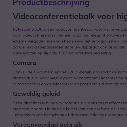
Productbeschrijving
Videoconferentiebalk voor hi
Polystudio X30
is een videoconferentiebar voor kleine verga
voor videoconferenties met een bijzonder elegant ontwerp he
externe vergaderingen van hoge kwaliteit te organiseren, al
zonder extra toepassingen door uw apparaat aan te sluiten 
aangesloten op de poly TC8 voor afstandsbediening.
Camera
Dankzij de 4K-camera en het 120 ° -bereik, ongeacht de kamer
zichtbaar zijn. Voor meer dynamiek zoomt het luidsprekervol
automatisch in op de luidspreker en past het veld aan op basi
Geweldig geluid
Deze directionele bundelmicrofoons zijn ook uiterst effectie
stemmen, zodat u in de hele kamer van een perfecte geluidso
luidsprekers van het scherm of de kamer, volgens uw voorkeur
Vereenvoudigd gebruik