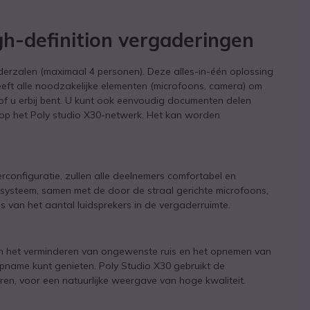
gh-definition vergaderingen
derzalen (maximaal 4 personen). Deze alles-in-één oplossing
eft alle noodzakelijke elementen (microfoons, camera) om
sof u erbij bent. U kunt ook eenvoudig documenten delen
op het Poly studio X30-netwerk. Het kan worden
configuratie, zullen alle deelnemers comfortabel en
gsysteem, samen met de door de straal gerichte microfoons,
s van het aantal luidsprekers in de vergaderruimte.
f in het verminderen van ongewenste ruis en het opnemen van
pname kunt genieten. Poly Studio X30 gebruikt de
en, voor een natuurlijke weergave van hoge kwaliteit.