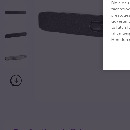
Dit is de
technolog
prestatie
advertent
te laten 
of ze wei
Hoe dan o
Ga naar het begin van de afbeeldingen-gallerij