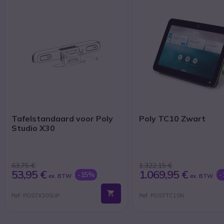
Tafelstandaard voor Poly
Poly TC10 Zwart
Studio X30
63,75 €
1.322,15 €
53,95 €
1.069,95 €
-15%
-
ex. BTW
ex. BTW
Ref: POSTX30SUP
Ref: POSTTC10N