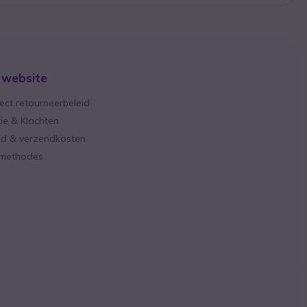
 website
ect retourneerbeleid
ie & Klachten
ijd & verzendkosten
lmethodes