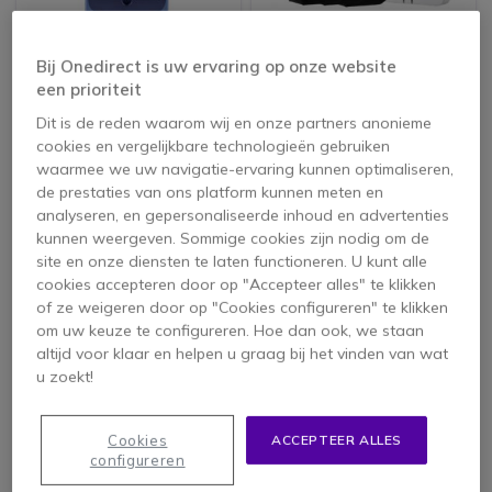
PACK
Alcatel-Lucent 8234
Gigaset N670IP Pro +
Bij Onedirect is uw ervaring op onze website
3 S700H Handsets
een prioriteit
5 van 4 Reviews
4.8 van 35
Dit is de reden waarom wij en onze partners anonieme
Reviews
cookies en vergelijkbare technologieën gebruiken
195,95 €
535,80 €
waarmee we uw navigatie-ervaring kunnen optimaliseren,
118,95 €
368,41 €
-39%
-31%
ex. BTW
ex. BTW
de prestaties van ons platform kunnen meten en
analyseren, en gepersonaliseerde inhoud en advertenties
kunnen weergeven. Sommige cookies zijn nodig om de
Onedirect raadt aan
site en onze diensten te laten functioneren. U kunt alle
cookies accepteren door op "Accepteer alles" te klikken
of ze weigeren door op "Cookies configureren" te klikken
om uw keuze te configureren. Hoe dan ook, we staan
altijd voor klaar en helpen u graag bij het vinden van wat
u zoekt!
Cookies
ACCEPTEER ALLES
configureren
Ascom D63
Mitel 5613
Messenger