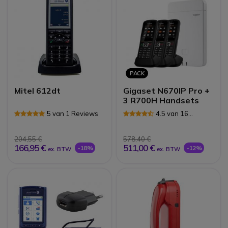
PACK
Mitel 612dt
Gigaset N670IP Pro +
3 R700H Handsets
5 van 1 Reviews
4.5 van 16
Reviews
204,55 €
578,40 €
166,95 €
511,00 €
-18%
-12%
ex. BTW
ex. BTW