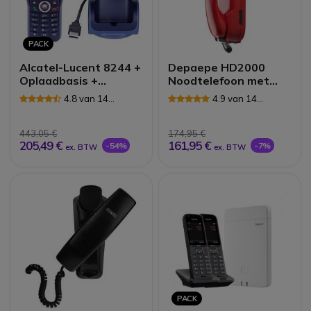
PACK
Alcatel-Lucent 8244 +
Depaepe HD2000
Oplaadbasis +
Noodtelefoon met
Stroomvoorziening
één geprogrammeerd
4.8 van 14
4.9 van 14
nummer
Reviews
Reviews
443,05 €
174,95 €
205,49 €
161,95 €
-54%
-7%
ex. BTW
ex. BTW
PACK