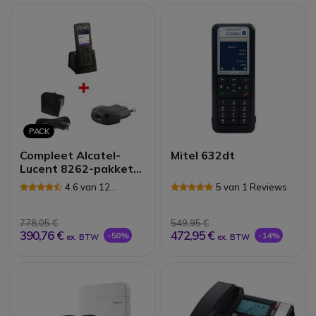
PACK
Compleet Alcatel-
Mitel 632dt
Lucent 8262-pakket
met lader en voeding
4.6 van 12
5 van 1 Reviews
Reviews
778,05 €
549,95 €
390,76 €
472,95 €
-50%
-14%
ex. BTW
ex. BTW