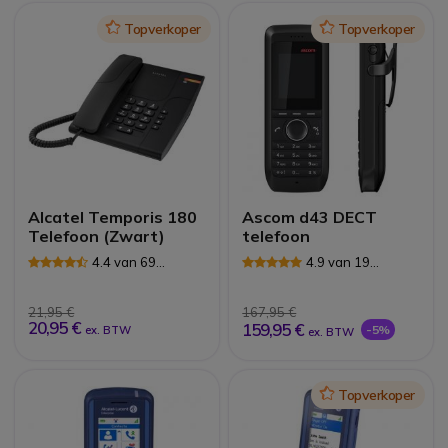
Icon
Topverkoper
Icon
Topverkoper
Alcatel Temporis 180
Ascom d43 DECT
Telefoon (Zwart)
telefoon
4.4 van 69
4.9 van 19
Reviews
Reviews
21,95 €
167,95 €
20,95 €
159,95 €
-5%
ex. BTW
ex. BTW
Icon
Topverkoper