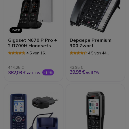
PACK
Gigaset N670IP Pro +
Depaepe Premium
2 R700H Handsets
300 Zwart
4.5 van 16
4.5 van 44
Reviews
Reviews
444,25 €
43,95 €
39,95 €
382,03 €
-14%
ex. BTW
ex. BTW