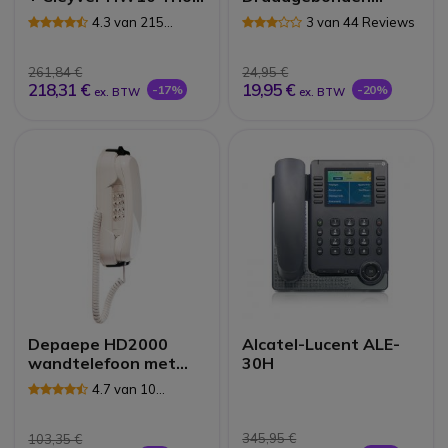
Pack
Telefoon (Wit)
4.3 van 215
3 van 44 Reviews
Reviews
261,84 €
24,95 €
218,31 €
19,95 €
-17%
-20%
ex. BTW
ex. BTW
Depaepe HD2000
Alcatel-Lucent ALE-
wandtelefoon met
30H
toetsenbord (wit)
4.7 van 10
Reviews
345,95 €
103,35 €