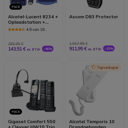
PACK
Alcatel-Lucent 8234 +
Ascom D83 Protector
Oplaadstation +
Stroomvoorziening
4.8 van 18
Reviews
1.067,95 €
266,05 €
911,95 €
143,51 €
-15%
-46%
ex. BTW
ex. BTW
Icon
Topverkoper
PACK
Gigaset Comfort 550
Alcatel Temporis 10
+ Cleyver HW10 Trio
Draadgebonden