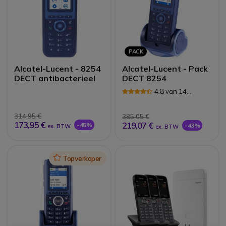
PACK
Alcatel-Lucent - 8254
Alcatel-Lucent - Pack
DECT antibacterieel
DECT 8254
4.8 van 14
Reviews
314,95 €
385,05 €
173,95 €
219,07 €
-45%
-43%
ex. BTW
ex. BTW
Icon
Topverkoper