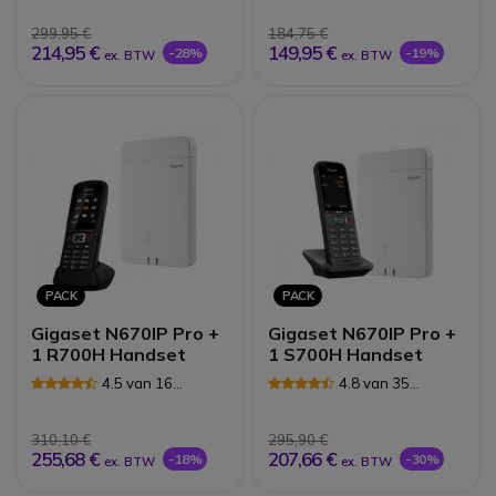
299,95 €
184,75 €
214,95 €
149,95 €
-28%
-19%
ex. BTW
ex. BTW
PACK
PACK
Gigaset N670IP Pro +
Gigaset N670IP Pro +
1 R700H Handset
1 S700H Handset
4.5 van 16
4.8 van 35
Reviews
Reviews
310,10 €
295,90 €
255,68 €
207,66 €
-18%
-30%
ex. BTW
ex. BTW