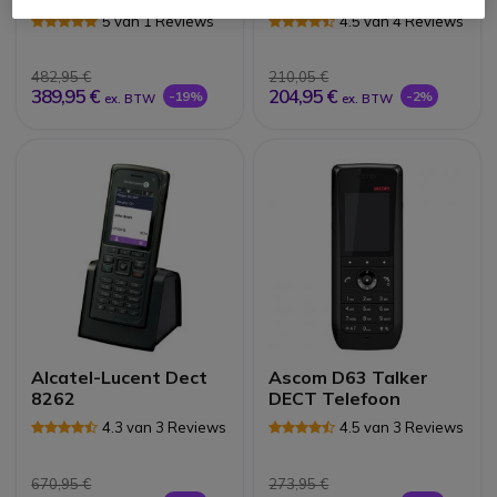
5 van 1 Reviews
4.5 van 4 Reviews
482,95 €
210,05 €
389,95 €
204,95 €
-19%
-2%
ex. BTW
ex. BTW
Alcatel-Lucent Dect
Ascom D63 Talker
8262
DECT Telefoon
4.3 van 3 Reviews
4.5 van 3 Reviews
670,95 €
273,95 €