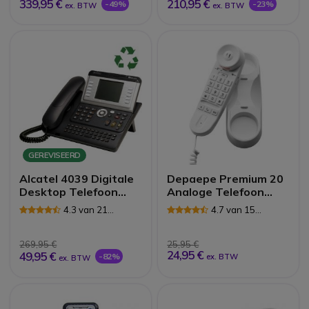
339,95 €
210,95 €
-49%
-23%
ex. BTW
ex. BTW
GEREVISEERD
Alcatel 4039 Digitale
Depaepe Premium 20
Desktop Telefoon
Analoge Telefoon
*Refurb*
(Wit)
4.3 van 21
4.7 van 15
Reviews
Reviews
269,95 €
25,95 €
24,95 €
49,95 €
-82%
ex. BTW
ex. BTW