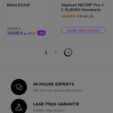
Mitel 622dt
Gigaset N670IP Pro +
2 SL800H Handsets
4.6 van 26
Reviews
259,95 €
Bekijk alternatieven
245,95 €
-5%
ex. BTW
Pagina
Pagina - Volgende
U lees momenteel pagina
1
Pagina
2
IN-HOUSE EXPERTS
Icon
Bel ons voor deskundig advies
LAGE PRIJS GARANTIE
Icon
Eerlijke lage prijzen