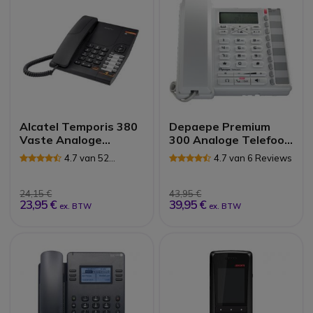
Alcatel Temporis 380
Depaepe Premium
Vaste Analoge
300 Analoge Telefoon
Telefoon (Zwart)
(Wit)
4.7 van 52
4.7 van 6 Reviews
Reviews
24,15 €
43,95 €
23,95 €
39,95 €
ex. BTW
ex. BTW