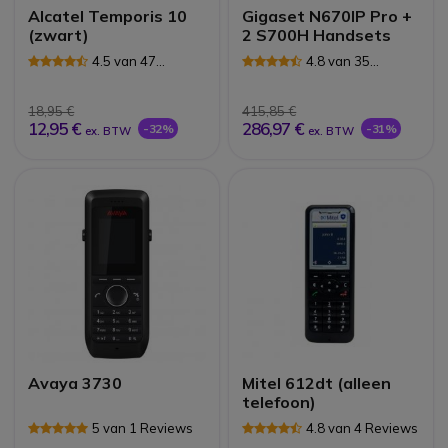
Alcatel Temporis 10
Gigaset N670IP Pro +
(zwart)
2 S700H Handsets
4.5 van 47
4.8 van 35
Reviews
Reviews
18,95 €
415,85 €
12,95 €
286,97 €
-32%
-31%
ex. BTW
ex. BTW
Avaya 3730
Mitel 612dt (alleen
telefoon)
5 van 1 Reviews
4.8 van 4 Reviews