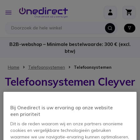
Ga naar de inhoud
Toggle
Nav
B2B-webshop – Minimale bestelwaarde: 300 € (excl.
btw)
Home
Telefoonsystemen
Telefoonsystemen
Telefoonsystemen Cleyver
1 product
Bij Onedirect is uw ervaring op onze website
een prioriteit
Dit is de reden waarom wij en onze partners anonieme
cookies en vergelijkbare technologieën gebruiken
waarmee we uw navigatie-ervaring kunnen optimaliseren,