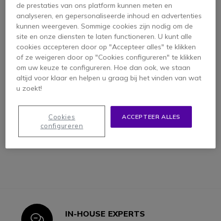
de prestaties van ons platform kunnen meten en
analyseren, en gepersonaliseerde inhoud en advertenties
kunnen weergeven. Sommige cookies zijn nodig om de
site en onze diensten te laten functioneren. U kunt alle
cookies accepteren door op "Accepteer alles" te klikken
of ze weigeren door op "Cookies configureren" te klikken
PACK
om uw keuze te configureren. Hoe dan ook, we staan
Gigaset Comfort 550
altijd voor klaar en helpen u graag bij het vinden van wat
+ Cleyver HW10 Trio
u zoekt!
Pack
4.3 van 215
Reviews
Cookies
ACCEPTEER ALLES
261,84 €
configureren
218,31 €
-17%
ex. BTW
IN-HOUSE EXPERTS
Icon