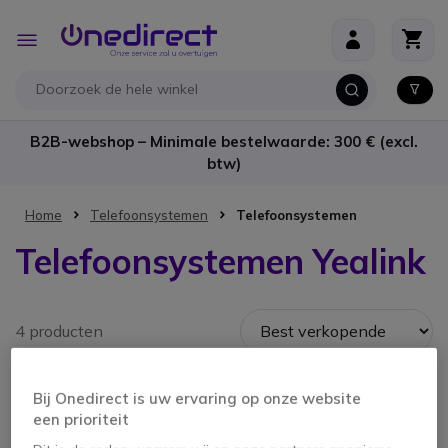
Ga naar de inhoud
Toggle
Nav
B2B-webshop – Minimale bestelwaarde: 300 € (excl.
btw)
Home
Telefoonsystemen
Telefoonsystemen
Telefoonsystemen Yealink
4 producten
Bij Onedirect is uw ervaring op onze website
een prioriteit