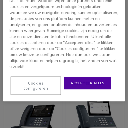
Dit is de reden waarom wij en onze partners anonieme
cookies en vergelijkbare technologieën gebruiken
waarmee we uw navigatie-ervaring kunnen optimaliseren,
de prestaties van ons platform kunnen meten en
analyseren, en gepersonaliseerde inhoud en advertenties
kunnen weergeven. Sommige cookies zijn nodig om de
site en onze diensten te laten functioneren. U kunt alle
Yealink W71H
Yealink W80DM
cookies accepteren door op "Accepteer alles" te klikken
Professionele DECT
(Multicell DECT
of ze weigeren door op "Cookies configureren" te klikken
Telefoon Handset
Manager)
om uw keuze te configureren. Hoe dan ook, we staan
5 van 1 Reviews
altijd voor klaar en helpen u graag bij het vinden van wat
u zoekt!
73,95 €
394,95 €
62,95 €
240,95 €
-15%
-39%
ex. BTW
ex. BTW
Cookies
ACCEPTEER ALLES
configureren