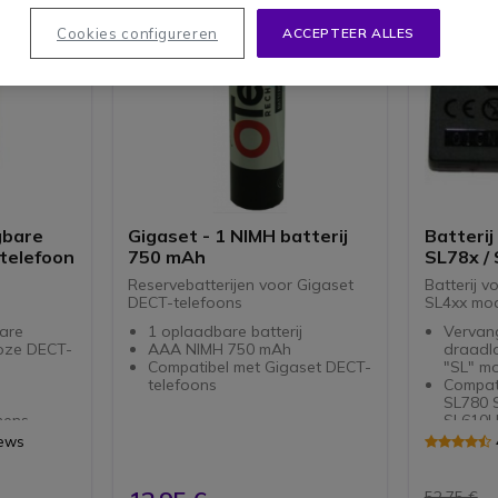
Cookies configureren
ACCEPTEER ALLES
gbare
Gigaset - 1 NIMH batterij
Batterij
-telefoon
750 mAh
SL78x /
r
Reservebatterijen voor Gigaset
Batterij v
DECT-telefoons
SL4xx mod
are
1 oplaadbare batterij
Vervang
loze DECT-
AAA NIMH 750 mAh
draadl
Compatibel met Gigaset DECT-
"SL" m
telefoons
Compat
SL780 SL400 SL78 SL610 pro
mens
SL610H
-, E- en S-
iews
/365/36,
52,75 €