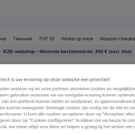
ver
Telewerk
TOP 10
Winkel op merk
Waarom Onedire
B2B-webshop – Minimale bestelwaarde: 300 € (excl. btw)
s, opladers en batterijen
irect is uw ervaring op onze website een prioriteit
bels, opladers en batterije
 reden waarom wij en onze partners anonieme cookies en vergelijkba
ieën gebruiken waarmee we uw navigatie-ervaring kunnen optimalis
s van ons platform kunnen meten en analyseren, en gepersonaliseer
oducten
ies kunnen weergeven. Sommige cookies zijn nodig om de site en on
functioneren. U kunt alle cookies accepteren door op "Accepteer alles"
geren door op "Cookies configureren" te klikken om uw keuze te con
ok, we staan altijd voor klaar en helpen u graag bij het vinden van 