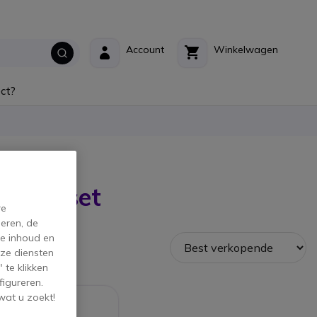
Account
Winkelwagen
ct?
n Gigaset
re
eren, de
de inhoud en
ze diensten
 te klikken
figureren.
wat u zoekt!