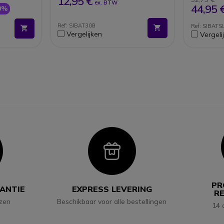
12,95 €
ex. BTW
44,95 
0%
Ref: SIBAT308
Ref: SIBATS
orola-
Vergelijken
Vergeli
ps-
o 760X
con
Icon
PR
RANTIE
EXPRESS LEVERING
R
jzen
Beschikbaar voor alle bestellingen
14 