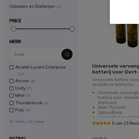
Opladers en Batterijen
3
PRICE
MERK
Universele vervan
Alcatel-Lucent Enterprise
batterij voor Dect
11
Universele batterij voo
Ascom
9
draadloze telefoons
Unify
7
Universele vervangb
Mitel
7
batterij voor draad
telefoons
Thunderbook
5
AAA 750 mAh
Poly
5
Oplaadbaar
Compatibel met Sie
Toon (
14
) meer
Gigaset-telefoons: C
5 van 13 Rev
series
Compatibel met:
C450/C455/C45, E360
RATING
19,95 €