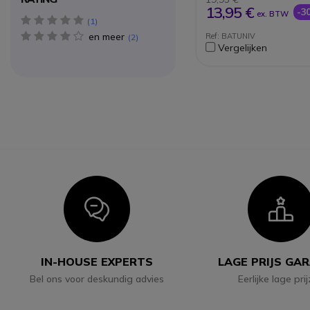
S450/455/45
13,95 €
-3
ex. BTW
Niet compatibel met:
5 star(s)
1
E450/E455/E45/C620
en meer
4 star(s)
Ref: BATUNIV
2
Compatibel met Mot
Vergelijken
telefoons
Compatibel met Phili
telefoons
Compatibel met Dor
Icon
I
IN-HOUSE EXPERTS
LAGE PRIJS GA
Bel ons voor deskundig advies
Eerlijke lage pri