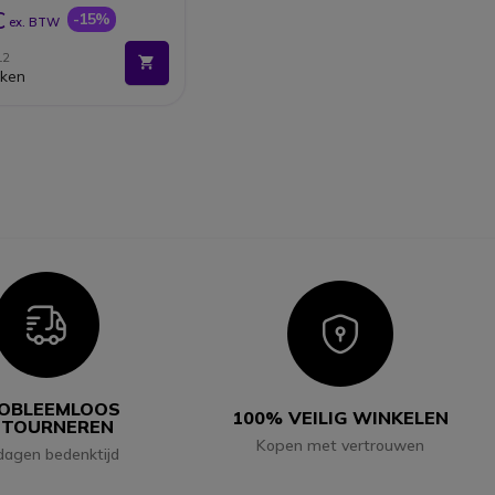
€
-15%
ex. BTW
L2
jken
Icon
Icon
OBLEEMLOOS
100% VEILIG WINKELEN
ETOURNEREN
Kopen met vertrouwen
dagen bedenktijd