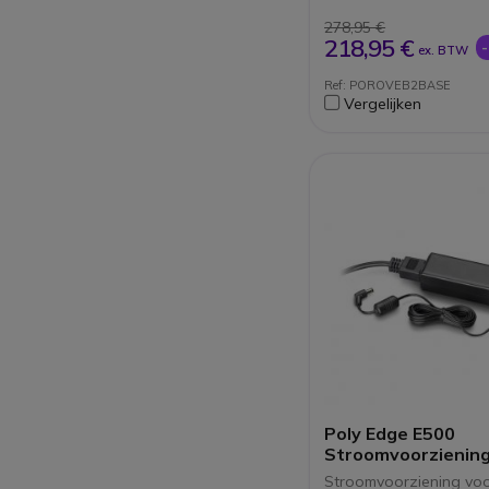
Basis voor Poly Rov
Poly Rove 40
278,95 €
218,95 €
ex. BTW
Ref: POROVEB2BASE
Vergelijken
Poly Edge E500
Stroomvoorzienin
Stroomvoorziening voo