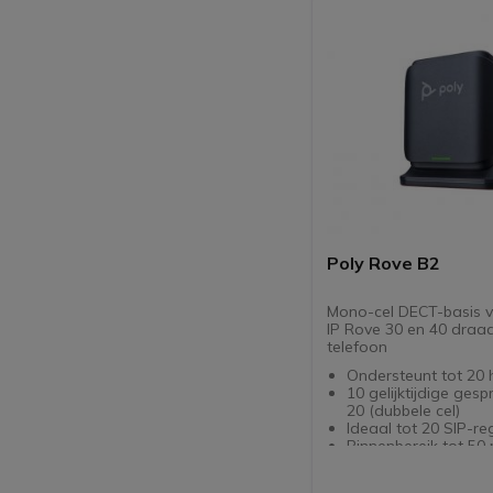
bescherming
Ergonomisch:
bureaustandaard m
standen
Poly Rove B2
Mono-cel DECT-basis v
IP Rove 30 en 40 draa
telefoon
Ondersteunt tot 20
10 gelijktijdige gesp
20 (dubbele cel)
Ideaal tot 20 SIP-reg
Binnenbereik tot 50
buitenbereik tot 300
Aansluiting: Etherne