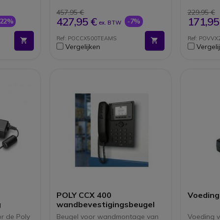
e 30 en
Polycom HD Voice en Acoustic
Gecerti
Clarity-technologie
Voice
457,95 €
229,95 €
Compatibel met Microsoft
2 8" kl
427,95 €
171,95
-22%
-7%
ex. BTW
Teams en Skype voor
(320x24
bedrijven
2 Ether
Ref: POCCX500TEAMS
Ref: POVVX
10/100
Vergelijken
Vergeli
Ingebo
Compat
OBiWiF
(option
POLY CCX 400
Voeding
g
wandbevestigingsbeugel
r de Poly
Beugel voor wandmontage van
Voeding 