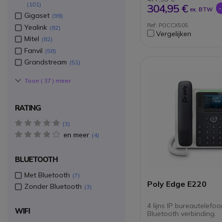
101
en RJ-9 voor headse
304,95 €
ex. BTW
aansluitingen
Gigaset
99
Power over Ethernet
Ref: POCCX505
Yealink
82
voor eenvoudige inst
Vergelijken
zonder voeding
Mitel
82
Fanvil
58
Grandstream
51
Toon (
37
) meer
RATING
5 star(s)
3
en meer
4 star(s)
4
BLUETOOTH
Met Bluetooth
7
Poly Edge E220
Zonder Bluetooth
3
4 lijns IP bureautelefo
WIFI
Bluetooth verbinding.