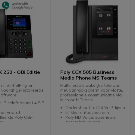
 250 - OBi Editie
Poly CCX 505 Business
Media Phone MS Teams
n met 4 SIP-lijnen,
Multimediale zakelijke telefoon
 vooraf geïnstalleerde
met aanraakscherm voor vlotte,
software
professionele communicatie via
Microsoft Teams.
-telefoon met 4 SIP-
Ondersteunt tot 24 VoIP-lijnen
met vooraf
5'' kleurentouchscreen
lleerde Poly OBi-
Poly HD Voice: superieure
re
gesprekskwaliteit
lefoon heeft 12 virtuele
Poly Acoustic Fence en
NoiseBlockAI om