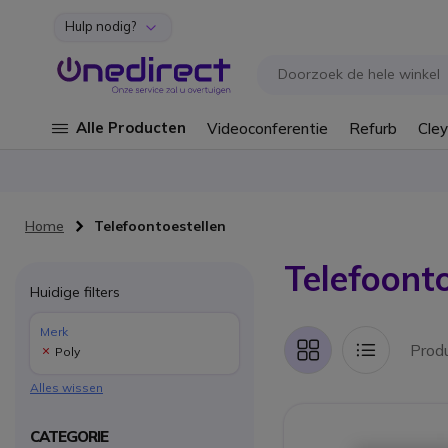
Hulp nodig?
Ga naar de inhoud
Alle Producten
Videoconferentie
Refurb
Cley
Home
Telefoontoestellen
Telefoonto
Huidige filters
Merk
Prod
Poly
Foto-
Lijst
tabel
Alles wissen
CATEGORIE