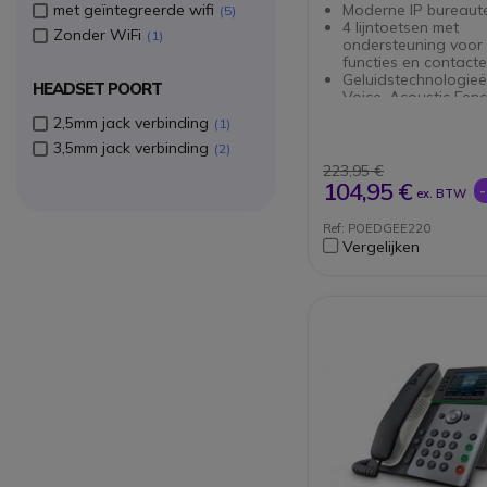
met geïntegreerde wifi
Moderne IP bureaut
5
4 lijntoetsen met
Zonder WiFi
1
ondersteuning voor 1
functies en contact
Geluidstechnologieë
HEADSET POORT
Voice, Acoustic Fenc
Acoustic Clarity en 
2,5mm jack verbinding
1
AI
3,5mm jack verbinding
2,8" kleuren IPS LC
2
met
223,95 €
USB-C en RJ9 heads
104,95 €
ex. BTW
aansluitingen
Geïntegreerde Bluet
Ref: POEDGEE220
draadloze verbindi
Vergelijken
(headset + mobiel)
Tekst-naar-spraak 
toegankelijkheidsop
Microban antimicrob
bescherming
Ergonomisch:
bureaustandaard m
standen en optie vo
wandmontage