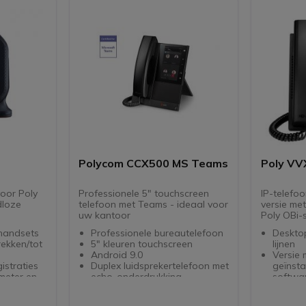
et 2
Polycom CCX500 MS Teams
Poly VVX
oor Poly
Professionele 5" touchscreen
IP-telefoo
dloze
telefoon met Teams - ideaal voor
versie met
uw kantoor
Poly OBi-
 handsets
Professionele bureautelefoon
Desktop IP
rekken/tot
5" kleuren touchscreen
lijnen
Android 9.0
Versie 
istraties
Duplex luidsprekertelefoon met
geïnsta
 meter en
echo-onderdrukking
softwa
 meter
Veelzijdige hoofdtelefoon
Deze te
t (PoE)
(Bluetooth, USB, RJ9)
lijnen