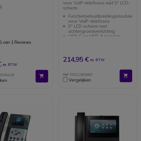
voor VoIP-telefoons met 5" LCD-
g
scherm
Functietoetsuitbreidingsmodule
voor VoIP-telefoons
5" LCD-scherm met
achtergrondverlichting
USB-C en USB-A poorten
Compatibel met Polycom CCX
5 van 1 Reviews
EM60
LED-indicatoren voor
eenvoudige bediening
214,95 €
ex. BTW
€
ex. BTW
Ref: POCCXEM60
X50ALUK
Vergelijken
jken