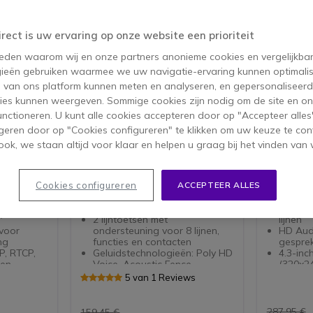
irect is uw ervaring op onze website een prioriteit
 reden waarom wij en onze partners anonieme cookies en vergelijkba
ieën gebruiken waarmee we uw navigatie-ervaring kunnen optimalis
s van ons platform kunnen meten en analyseren, en gepersonaliseer
ies kunnen weergeven. Sommige cookies zijn nodig om de site en on
functioneren. U kunt alle cookies accepteren door op "Accepteer alles"
geren door op "Cookies configureren" te klikken om uw keuze te con
ok, we staan altijd voor klaar en helpen u graag bij het vinden van 
ness
Poly Edge E100
Polycom
2-lijns IP bureautelefoon met
Desktop I
Cookies configureren
ACCEPTEER ALLES
D Voice
modern design.
lijnen
Moderne IP bureautelefoon
Desktop I
"
2 lijntoetsen met
lijnen
voor
ondersteuning voor 8 lijnen,
HD Audi
ng
functies en contacten
gespre
P, RTCP,
Geluidstechnologieën: Poly HD
4.3-inc
len
Voice, Acoustic Fence,
(320x24
oustic
Acoustic Clarity en NoiseBlock
2 Ether
5 van 1 Reviews
as
AI
Compat
2,8" kleuren IPS LCD-scherm
call co
C, USB-A
met
Ingebo
287,95 €
159,45 €