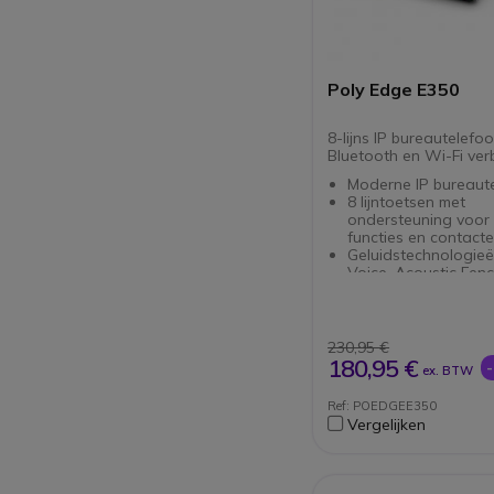
Poly Edge E350
8-lijns IP bureautelefo
Bluetooth en Wi-Fi ver
Moderne IP bureaut
8 lijntoetsen met
ondersteuning voor 3
functies en contact
Geluidstechnologieë
Voice, Acoustic Fenc
Acoustic Clarity en 
AI
3,5" kleuren IPS LC
met
230,95 €
USB-C en RJ9 heads
180,95 €
ex. BTW
aansluitingen
Ingebouwde Wi-Fi 
Ref: POEDGEE350
Bluetooth (headset 
Vergelijken
draadloze verbindi
Tekst-naar-spraak 
toegankelijkheidsop
Microban antimicrob