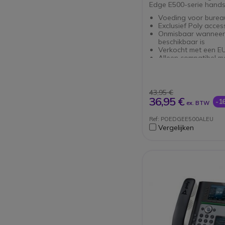
Edge E500-serie hands
Voeding voor burea
Exclusief Poly acces
Onmisbaar wanneer 
beschikbaar is
Verkocht met een E
Alleen compatibel m
Edge E500- en E550
43,95 €
36,95 €
-1
ex. BTW
Ref: POEDGEE500ALEU
Vergelijken