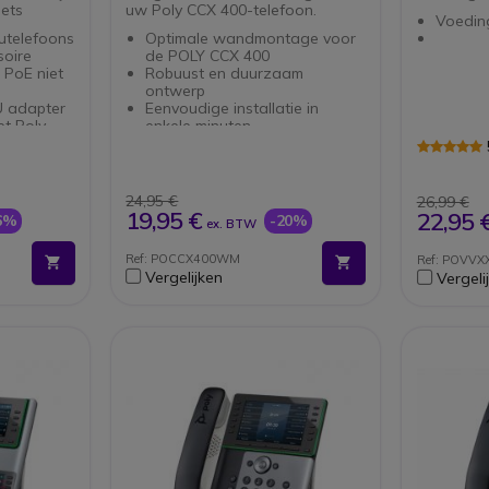
ets
uw Poly CCX 400-telefoon.
Voedin
utelefoons
Optimale wandmontage voor
soire
de POLY CCX 400
PoE niet
Robuust en duurzaam
ontwerp
U adapter
Eenvoudige installatie in
et Poly
enkele minuten
-modellen
Vrijmaken van waardevolle
bureauruimte
Verhoogt het gebruiksgemak
Kan in diverse omgevingen
24,95 €
26,99 €
worden gebruikt
19,95 €
22,95 
6%
-20%
ex. BTW
Compatibel met andere POLY
toestellen
Ref: POCCX400WM
Ref: POVVX
Vergelijken
Vergeli