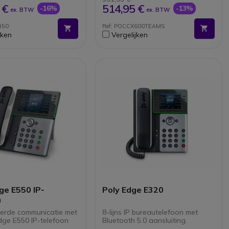
omgevingsgeluid
 €
514,95 €
-16%
-13%
ex. BTW
ex. BTW
Gemakkelijk te installeren en
heeft ingebouwde Wi-Fi
450
Ref: POCCX600TEAMS
Flexibele headset-
jken
Vergelijken
connectiviteit
ge E550 IP-
Poly Edge E320
n
erde communicatie met
8-lijns IP bureautelefoon met
dge E550 IP-telefoon
Bluetooth 5.0 aansluiting.