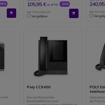
t-
USB-C en RJ9 headset-
240,95
105,95 €
-36%
-34%
ex. BTW
aansluitingen
 (PoE)
Tekst-naar-spraak en nieuwe
Ref: POVVX
Ref: POEDGEE100
allatie
toegankelijkheidsopties
Vergeli
Vergelijken
Microban antimicrobiële
bescherming
Ergonomisch: 2-positie
bureaustandaard +
muurbevestiging optie
Poly CCX400
POLY Ed
telefoo
on met
Een professionele
Geavance
bureautelefoon voor
de Poly E
communicatie in hoge definitie in