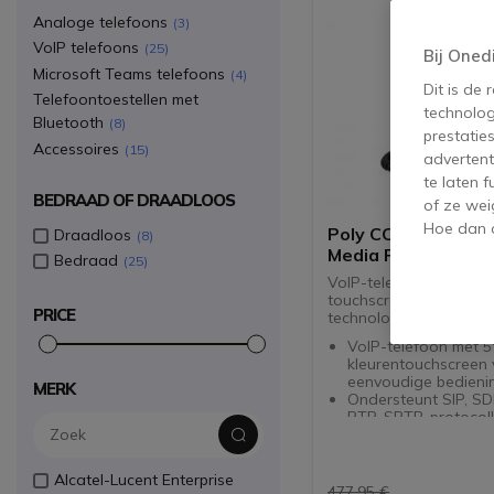
Analoge telefoons
3
VoIP telefoons
25
Bij Oned
Microsoft Teams telefoons
4
Dit is de
Telefoontoestellen met
technolog
Bluetooth
8
prestatie
Accessoires
15
advertent
te laten 
BEDRAAD OF DRAADLOOS
of ze wei
Hoe dan o
Poly CCX 505 Busi
Draadloos
8
Media Phone
Bedraad
25
VoIP-telefoon met 5"
touchscreen en Poly H
PRICE
technologie
VoIP-telefoon met 5
kleurentouchscreen 
eenvoudige bedieni
MERK
Ondersteunt SIP, SD
RTP, SRTP-protocol
Poly HD Voice en Ac
Fence voor eerstekl
spraakkwaliteit
Alcatel-Lucent Enterprise
Bluetooth 4.2, USB-
477,95 €