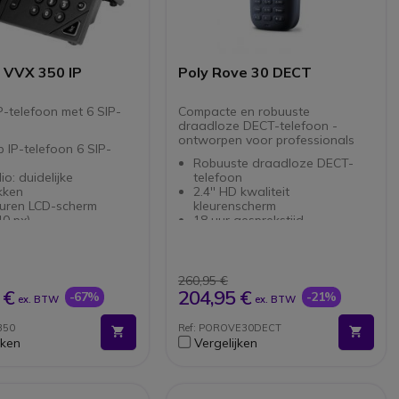
 VVX 350 IP
Poly Rove 30 DECT
P-telefoon met 6 SIP-
Compacte en robuuste
draadloze DECT-telefoon -
ontworpen voor professionals
P-telefoon 6 SIP-
Robuuste draadloze DECT-
o: duidelijke
telefoon
kken
2.4'' HD kwaliteit
euren LCD-scherm
kleurenscherm
0 px)
18 uur gesprekstijd
et-poorten 10/100/100
Met 3,5 mm jack-aansluiting
ibel met meer dan 60
voor hoofdtelefoon
ntrol-platforms
4 programmeerbare knoppen
uwde USB-poort
IP65 gecertificeerd: stof- en
260,95 €
spatwaterdicht
 €
204,95 €
-67%
-21%
ex. BTW
ex. BTW
Valbestendig tot een val van
minder dan 2 meter
350
Ref: POROVE30DECT
Zeer gemakkelijk te reinigen:
jken
Vergelijken
kan worden gedesinfecteerd
Antibacteriële bescherming:
Microban