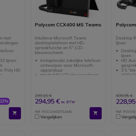
Polycom CCX400 MS Teams
Polycom
on met
Intuïtieve Microsoft Teams
Desktop I
bindingen.
desktoptelefoon met HD-
lijnen
spraakfunctie en 5" LCD-
elefoon
Desktop I
kleurenscherm
lijnen
2 lijnen,
Instapmodel zakelijke telefoon
HD Audi
en
ontworpen voor Microsoft-
gespre
n: Poly HD
apparatuur
3 5 "kl
e,
Intuïtief 5" LCD kleurenscherm
(320x24
NoiseBlock
Polycom HD-spraak en
Ethern
akoestische helderheid
Compat
D-scherm
Android 9.0 besturingssysteem
call co
Full duplex luidsprekertelefoon
Ingebo
299,15 €
699,95 €
et-
met echo-onderdrukking
294,95 €
228,95
-22%
ex. BTW
Wandmontage optie
en
Ref: POCCX400TEAMS
Ref: POVVX
+ mobiel)
Vergelijken
Vergeli
ngen
en nieuwe
ties
iële