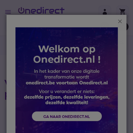
Ga naar de inhoud
Toggle
Nav
Sluit
B2B-webshop – Minimale bestelwaarde: 300 € (excl.
btw)
Home
Voice Recorders en Call Recorders
Voice recorders - Dictafoons
Voor professioneel dicteren
Voice recorders voor
professioneel dicteren
Ons enorme aanbod van voice recorders zijn perfect voor
elke professional op zoek naar een dictafoon van hoge
kwaliteit, of het nu voor transcriptie doeleinden of gewoon
voor later is.