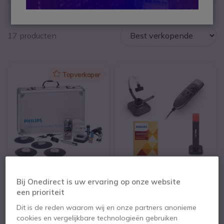
17 producten
Icon
Topverkoper
Philips DPM8900 Kit
Philips SpeechOne
met SE Pro Dictate
Bij Onedirect is uw ervaring op onze website
5 van 1 Reviews
een prioriteit
Dit is de reden waarom wij en onze partners anonieme
499,95 €
1.195,65 €
cookies en vergelijkbare technologieën gebruiken
ex. BTW