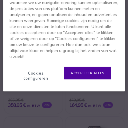
1.080,95 €
-10%
ex. BTW
waarmee we uw navigatie-ervaring kunnen optimaliseren,
de prestaties van ons platform kunnen meten en
analyseren, en gepersonaliseerde inhoud en advertenties
kunnen weergeven. Sommige cookies zijn nodig om de
site en onze diensten te laten functioneren. U kunt alle
cookies accepteren door op "Accepteer alles" te klikken
of ze weigeren door op "Cookies configureren" te klikken
om uw keuze te configureren. Hoe dan ook, we staan
altijd voor klaar en helpen u graag bij het vinden van wat
u zoekt!
Philips SpeechMike
Philips Voice Tracer
Cookies
ACCEPTEER ALLES
LFH3510
DVT 7110
configureren
395,95 €
179,95 €
358,95 €
164,95 €
-9%
-8%
ex. BTW
ex. BTW