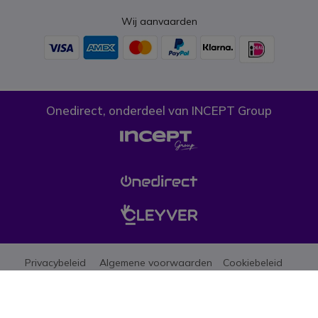
Wij aanvaarden
Onedirect, onderdeel van INCEPT Group
Privacybeleid
Algemene voorwaarden
Cookiebeleid