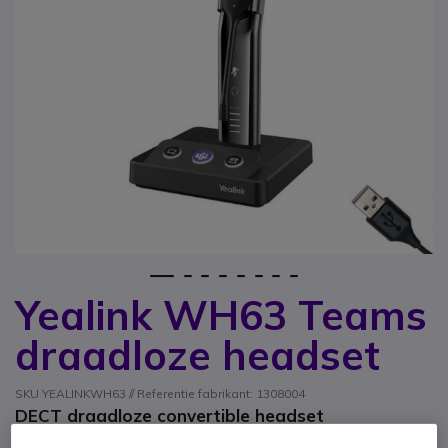
1
2
3
4
5
6
7
8
Yealink WH63 Teams
Ga naar het begin van de afbeeldingen-gallerij
draadloze headset
SKU YEALINKWH63 // Referentie fabrikant: 1308004
DECT draadloze convertible headset
geoptimaliseerd voor teams, ideaal voor