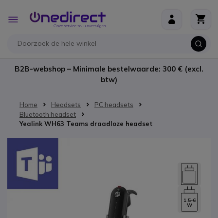
Ga naar de inhoud
Toggle
Nav
B2B-webshop – Minimale bestelwaarde: 300 € (excl.
btw)
Home
Headsets
PC headsets
Bluetooth headset
Yealink WH63 Teams draadloze headset
Ga naar het einde van de afbeeldingen-gallerij
1.5-6
W