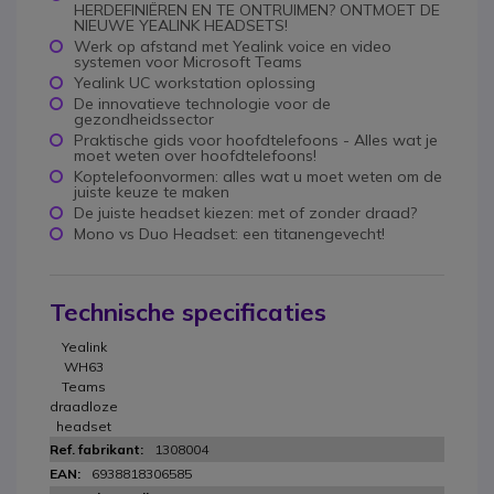
HERDEFINIËREN EN TE ONTRUIMEN? ONTMOET DE
NIEUWE YEALINK HEADSETS!
Werk op afstand met Yealink voice en video
systemen voor Microsoft Teams
Yealink UC workstation oplossing
De innovatieve technologie voor de
gezondheidssector
Praktische gids voor hoofdtelefoons - Alles wat je
moet weten over hoofdtelefoons!
Koptelefoonvormen: alles wat u moet weten om de
juiste keuze te maken
De juiste headset kiezen: met of zonder draad?
Mono vs Duo Headset: een titanengevecht!
Technische specificaties
Yealink
WH63
Teams
draadloze
headset
1308004
6938818306585