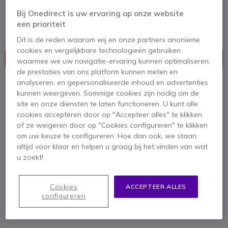
kantooromgevingen
Bij Onedirect is uw ervaring op onze website
5 van 1 Reviews
een prioriteit
Dit is de reden waarom wij en onze partners anonieme
Dit product wordt niet meer geproduceerd.
cookies en vergelijkbare technologieën gebruiken
Dit product is vervangen door
Yealink WH63 E2
waarmee we uw navigatie-ervaring kunnen optimaliseren,
Teams
de prestaties van ons platform kunnen meten en
analyseren, en gepersonaliseerde inhoud en advertenties
kunnen weergeven. Sommige cookies zijn nodig om de
site en onze diensten te laten functioneren. U kunt alle
cookies accepteren door op "Accepteer alles" te klikken
Yealink WH63 E2 Teams
of ze weigeren door op "Cookies configureren" te klikken
139,95 €
om uw keuze te configureren. Hoe dan ook, we staan
109,95 €
ex. BTW
altijd voor klaar en helpen u graag bij het vinden van wat
Bekijk opvolger
u zoekt!
Cookies
ACCEPTEER ALLES
configureren