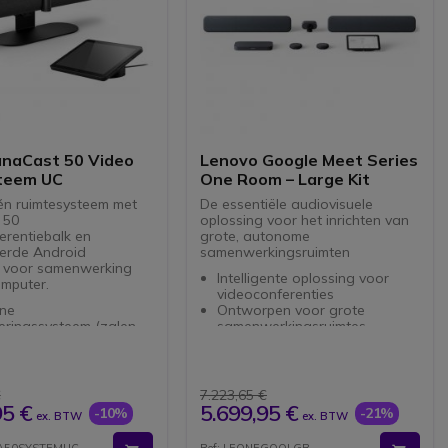
anaCast 50 Video
Lenovo Google Meet Series
teem UC
One Room – Large Kit
één ruimtesysteem met
De essentiële audiovisuele
 50
oplossing voor het inrichten van
erentiebalk en
grote, autonome
erde Android
samenwerkingsruimten
 voor samenwerking
Intelligente oplossing voor
mputer.
videoconferenties
one
Ontworpen voor grote
eringssysteem (zalen
samenwerkingsruimtes
 personen max)
Complete computerbehuizing
 processor: geen pc
met systeemintelligentie
standalone oplossing
Hub met meerdere poorten:
udige PTZ-sensor met
verbindt alle apparatuur
€
7.223,65 €
lutie
XL videoconferentiecamera
95 €
5.699,95 €
-10%
-21%
ex. BTW
ex. BTW
ezichtsveld van 180°
met 20,3MP sensor
ofoons beamforming + 4
Full HD 1080px resolutie met
NA50SYSTEMUC
Ref: LEONEGOOLGB