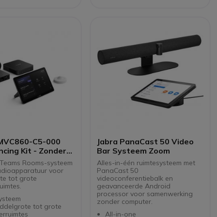
e apparaten aan te
 via WiFi
pparaat conferencing
n druk op de knop
bel met alle
ones
 MVC860-C5-000
Jabra PanaCast 50 Video
cing Kit - Zonder
Bar Systeem Zoom
t Teams Rooms-systeem
Alles-in-één ruimtesysteem met
dioapparatuur voor
PanaCast 50
te tot grote
videoconferentiebalk en
uimtes.
geavanceerde Android
processor voor samenwerking
ysteem
zonder computer.
ddelgrote tot grote
erruimtes
All-in-one