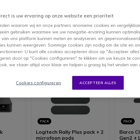
link, Logitech, AVer & meer.
irect is uw ervaring op onze website een prioriteit
 reden waarom wij en onze partners anonieme cookies en vergelijkba
ieën gebruiken waarmee we uw navigatie-ervaring kunnen optimalis
ucten 1-40 van 52
s van ons platform kunnen meten en analyseren, en gepersonaliseer
ies kunnen weergeven. Sommige cookies zijn nodig om de site en on
functioneren. U kunt alle cookies accepteren door op "Accepteer alles"
geren door op "Cookies configureren" te klikken om uw keuze te con
ok, we staan altijd voor klaar en helpen u graag bij het vinden van 
Cookies configureren
ACCEPTEER ALLES
PACK
PACK
ck
Logitech Rally Plus pack + 2
Barco C
microfoon pods
Gen2 + L