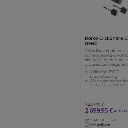
Barco ClickShare 
GEN2
Draadloze conferencin
samenwerking op afst
meerdere apparaten, i
grote impact vergader
Volledige BYOD-
ondersteuning
Video-uitvoerresolut
2 ClickShare USB-C 
buttons
Mobiele apparaten 
sluiten via WiFi met
applicatie
3.449,95 €
Vergaderen met me
2.699,95 €
ex. BTW
apparaten met één 
knop
Ref: BARCOCX50G2
HDMI-ingang van h
Vergelijken
kwaliteit en samenw