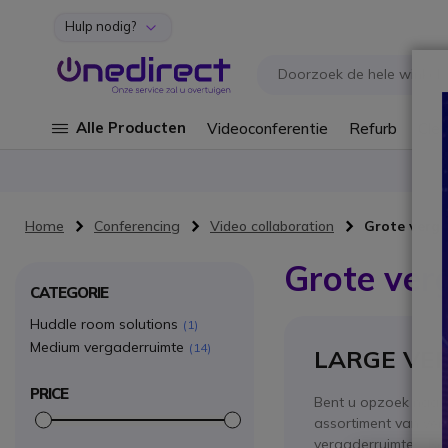
Hulp nodig?
Ga naar de inhoud
Alle Producten
Videoconferentie
Refurb
Cley
Home
Conferencing
Video collaboration
Grote verg
Grote ver
CATEGORIE
Huddle room solutions
1
Medium vergaderruimte
14
LARGE VE
PRICE
Bent u opzoek naar 
assortiment van vers
vergaderruimtes. Be