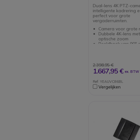
Dual-lens 4K PTZ-cam
intelligente kadrering e
perfect voor grote
vergaderruimten.
Camera voor grote 
Dubbele 4K-lens met
optische zoom
Beeldhoek van 90° 
Gemotoriseerde pan-,
zoombewegingen
Automatisch kadere
stemtracering
2.398,95 €
Ondersteunt USB, H
1.667,95 €
ex. BTW
VCH transmissie
Afstandsbediening 
Ref: YEAUVC86BL
instellingen en -opd
Vergelijken
Flexibele installatie:
muur, plafond of taf
Compatibel met Yea
en MSpeaker II aud