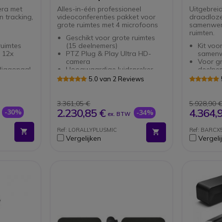
era met
Alles-in-één professioneel
Uitgebrei
n tracking,
videoconferenties pakket voor
draadloze
grote ruimtes met 4 microfoons
samenwerk
ruimten.
Geschikt voor grote ruimtes
ruimtes
(15 deelnemers)
Kit voo
 12x
PTZ Plug & Play Ultra HD-
samen
camera
Voor gr
diagonaal
Hoogwaardige luidspreker
deelne
 tilt- en
RightSense-technologie
4K-cam
5.0 van 2 Reviews
Mogelijkheid tot uitbreiden met
kaderin
n +
maximaal 7 extra microfoons
76 mm 
Inclusief Rallyhub 4 rallymic
met 4 
3.361,05 €
5.928,90 
DMI en
pods en afstandsbediening
360°-o
2.230,85 €
4.364,
-30%
-34%
ex. BTW
onderd
van PTZ-
Hub: v
Ref: LORALLYPLUSMIC
Ref: BARCX
rachten
verbin
Vergelijken
Vergeli
 scherm,
BYOD de
el
Wifi-k
link VCM34
Vergad
iomodules
appara
knop
Compati
platfo
5 jaar 