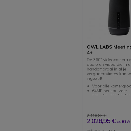
OWL LABS Meetin
4+
De 360° videocamera 
audio en video die in 
handomdraai in al je
vergaderruimtes kan 
ingezet!
Voor alle kamergroo
64MP sensor: zeer
nauwkeurige beeld
4K UHD 360° resolut
Ingebouwde AI: zoo
2 luidsprekers + 8 m
met 5,5 m bereik
2.418,85 €
Ethernet- of WiFi-ve
2.028,95 €
ex. BTW
voor bedrijven
USB-C-aansluiting o
Ref: OWLMEET4P