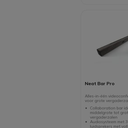
afstand
Compatibel met alle
softphones
5 jaar garantie met
Neat Bar Pro
Alles-in-één videoconf
voor grote vergaderza
Collaboration bar i
middelgrote tot gro
vergaderzalen
Audiosysteem met 3
luidsprekers met vol