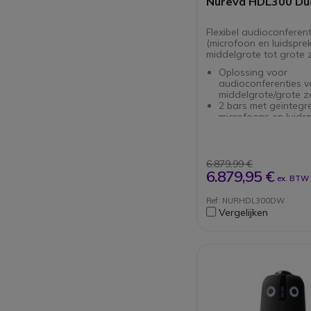
Nureva HDL300 Du
Flexibel audioconferen
(microfoon en luidspre
middelgrote tot grote 
Oplossing voor
audioconferenties v
middelgrote/grote z
2 bars met geïntegr
microfoons en luids
van 20W
Plug & Play: USB-aa
Automatische kalibra
systeem past zich a
6.879,99 €
vergadering aan
6.879,95 €
ex. BTW
Analoge in/uit-aansl
aansluiting op tradi
Ref: NURHDL300DW
codec systemen
Vergelijken
Unieke technologie 
virtuele microfoons 
perfect geluid
Eenvoudige wandm
Compatibel met alle
videoplatformen
Geoptimaliseerd vo