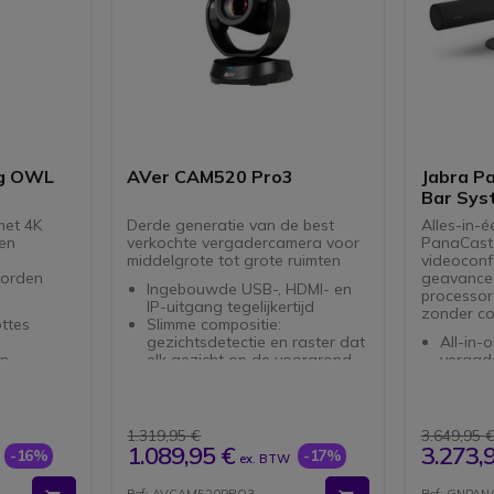
g OWL
AVer CAM520 Pro3
Jabra P
Bar Sys
met 4K
Derde generatie van de best
Alles-in-
een
verkochte vergadercamera voor
PanaCast
middelgrote tot grote ruimten
videoconf
worden
geavance
Ingebouwde USB-, HDMI- en
processor
IP-uitgang tegelijkertijd
zonder co
ttes
Slimme compositie:
gezichtsdetectie en raster dat
All-in-
en
elk gezicht op de voorgrond
vergad
ie
toont
van 10
m & focus
Schitterende beeldkwaliteit
Android
icrofoons
met Full HD 1080p resolutie
nodig, 
36x zoom voor
Drievo
1.319,95 €
3.649,95 
rbinding
ongeëvenaarde details
4K reso
1.089,95 €
3.273,
-16%
-17%
ex. BTW
Geavanceerd AVer
Breed g
p pc
SmartFrame voor
8 micr
Ref: AVCAM520PRO3
Ref: GNPA