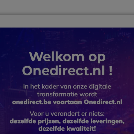
ver
Telewerk
TOP 10
Winkel op merk
Waarom Onedire
B2B-webshop – Minimale bestelwaarde: 300 € (excl. btw)
aderzaal
gaderzaal
RGADERRUIMTE
een oplossing voor een grote vergaderruimte, wij hebben een
chillende hardware die ideaal te gebruiken zijn voor uw
kijk ons aanbod aan audio en video technology van