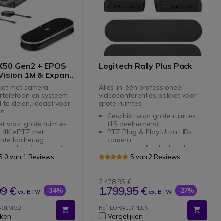
X50 Gen2 + EPOS
Logitech Rally Plus Pack
Vision 1M & Expand
et met camera,
Alles-in-één professioneel
ertelefoon en systeem
videoconferenties pakket voor
 te delen, ideaal voor
grote ruimtes
n.
Geschikt voor grote ruimtes
t voor grote ruimtes
(15 deelnemers)
 4K ePTZ met
PTZ Plug & Play Ultra HD-
gente kadrering
camera
reerde privacy shutter
Hoogwaardige luidspreker en
rphone krachtige
RightSense-technologie
5.0 van 1 Reviews
5 van 2 Reviews
oze
Mogelijkheid tot uitbreiden met
os MEMS
maximaal 7 extra microfoons
erdrukkingvan echo en
Inclusief Rallyhub 2 rallymic
€
2.478,95 €
pods en afstandsbediening
09 €
1.799,95 €
-34%
-27%
ex. BTW
ex. BTW
albaar via
dingsmicrofoons
X501MG2
Ref: LORALLYPLUS
ige BYOD ondersteuning
jken
Vergelijken
s ClickShare USB-C Gen