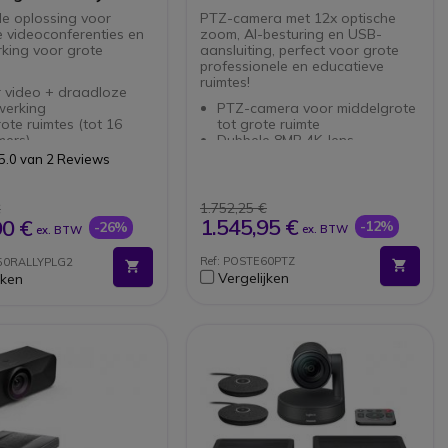
de oplossing voor
PTZ-camera met 12x optische
 videoconferenties en
zoom, AI-besturing en USB-
ing voor grote
aansluiting, perfect voor grote
professionele en educatieve
ruimtes!
r video + draadloze
werking
PTZ-camera voor middelgrote
ote ruimtes (tot 16
tot grote ruimte
mers)
Dubbele 8MP 4K-lens
era met automatische
Krachtige 12x optische zoom
5.0 van 2 Reviews
g en scherpstelling
Poly Director AI : tracking van
luidspreker + module
presentatoren +
microfoons
groepsframing
1.752,25 €
€
pname met echo-
Plug&Play-verbinding via USB-
1.545,95 €
90 €
-12%
-26%
ex. BTW
ex. BTW
rukking
B
ereenvoudigt
Poly Lens-software: beheer op
Ref: POSTE60PTZ
50RALLYPLG2
dingen
afstand en hardwareanalyse
Vergelijken
jken
len via ClickShare of
Compatibel met alle
noppen
videoplatforms
eren met meerdere
ten met één druk op de
bel met alle
rmen
garantie met SmartCare