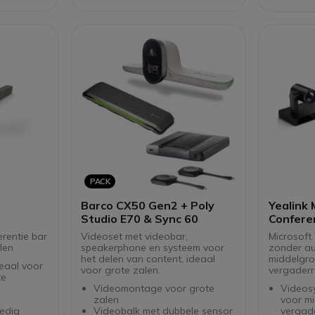
4,5m
4.1
Echo- en ruisonderdrukking
Mobiel
Management tablet met groot
sluiten
 SmartCare
10" (25cm) touch screen
Multi-a
Ondersteuning voor hands-
met éé
free "Hey Google" bediening
Compati
Alles-in-een Google Meet
softph
intelligent systeem inbegrepen
Gecertificeerde en toegewijde
Google Meet oplossing
PACK
Barco CX50 Gen2 + Poly
Yealink
Studio E70 & Sync 60
Conferen
Audio
erentie bar
Videoset met videobar,
Microsof
len
speakerphone en systeem voor
zonder au
het delen van content, ideaal
middelgro
deaal voor
voor grote zalen.
vergaderr
te
Videomontage voor grote
Videos
zalen
voor mi
ledig
Videobalk met dubbele sensor
vergad