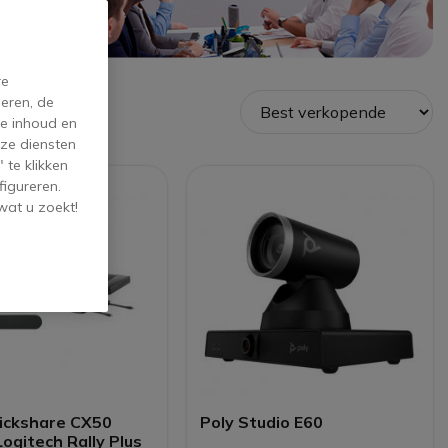
re
eren, de
de inhoud en
ze diensten
 te klikken
figureren.
wat u zoekt!
lickshare CX50
Poly Studio E60
ogitech Rally Plus