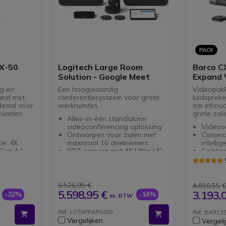
PACK
CX-50
Logitech Large Room
Barco C
Solution - Google Meet
Expand 
80T
g en
Een hoogwaardig
Videopakk
and met
conferentiesysteem voor grote
luidsprek
deaal voor
werkruimtes.
om inhoud
ruimten
grote zale
Alles-in-één standalone
videoconferencing oplossing
Videose
Ontworpen voor zalen met
Camera
ie: 4K
maximaal 16 deelnemers
intelli
Gen 4.1
PTZ-camera met 4K Ultra HD-
Geïnteg
resolutie
Speake
aan te
Automatische kadrering en
draadl
 een
scherpstelling
6 micr
Krachtige 76 mm luidspreker
metond
6.526,95 €
4.810,55 
erdere
Onderdrukking van trillingen
ruis
5.598,95 €
3.193,
-22%
-14%
ex. BTW
druk op de
van camera en microfoon
Opscha
Microfoonmodule met 4
uitbrei
Ref: LOTAPRAPGOO
Ref: BARC
oge
omnidirectionele microfoons
Volled
Vergelijken
Vergeli
erking op
360° spraakontvangst binnen
2-knop