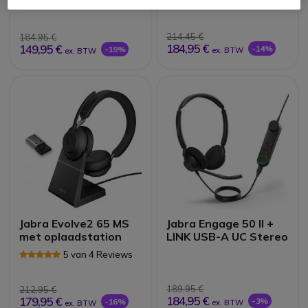
5 van 2 Reviews
Laadstation
214,45 €
184,95 €
184,95 €
149,95 €
-14%
-19%
ex. BTW
ex. BTW
Jabra Evolve2 65 MS
Jabra Engage 50 II +
met oplaadstation
LINK USB-A UC Stereo
5 van 4 Reviews
189,95 €
212,95 €
184,95 €
179,95 €
-3%
-16%
ex. BTW
ex. BTW