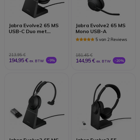
Jabra Evolve2 65 MS
Jabra Evolve2 65 MS
USB-C Duo met
Mono USB-A
oplader - zwart
5 van 2 Reviews
213,95 €
181,45 €
194,95 €
144,95 €
-9%
-20%
ex. BTW
ex. BTW
Jabra Evolve2 65 MS
Jabra Evolve2 55