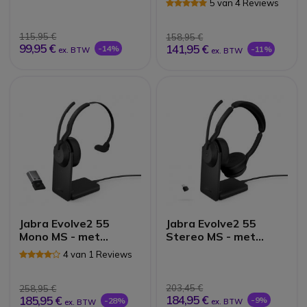
5 van 4 Reviews
Refurbished
115,95 €
158,95 €
99,95 €
141,95 €
-14%
-11%
ex. BTW
ex. BTW
Jabra Evolve2 55
Jabra Evolve2 55
Mono MS - met
Stereo MS - met
Link380 USB-A
Link380 USB-C Dongle
4 van 1 Reviews
Dongle +
+ Oplaadstandaard
Oplaadstandaard
203,45 €
258,95 €
184,95 €
185,95 €
-9%
-28%
ex. BTW
ex. BTW