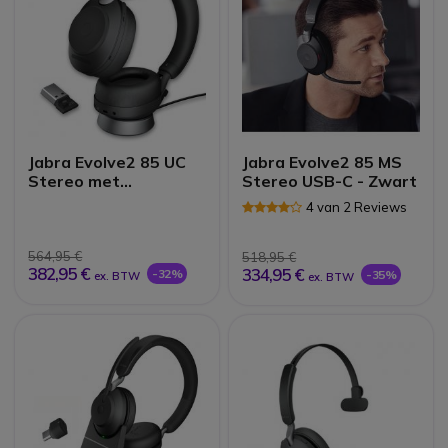
Jabra Evolve2 85 UC
Jabra Evolve2 85 MS
Stereo met
Stereo USB-C - Zwart
oplaadstand - Zwart
4 van 2 Reviews
564,95 €
518,95 €
382,95 €
334,95 €
-32%
-35%
ex. BTW
ex. BTW