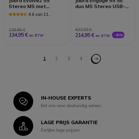
Jabra Evolve2 55
Jabra Engage 55 SE
Stereo MS met
duo MS Stereo USB-A
Link380 USB-A
Link 400A
4.6 van 11
Dongle
Reviews
422,00 €
138,95 €
134,95 €
214,95 €
-49%
ex. BTW
ex. BTW
Pagina
Pagina - Volgende
U lees momenteel pagina
1
Pagina
2
Pagina
3
Pagina
4
IN-HOUSE EXPERTS
Icon
Bel ons voor deskundig advies
LAGE PRIJS GARANTIE
Icon
Eerlijke lage prijzen