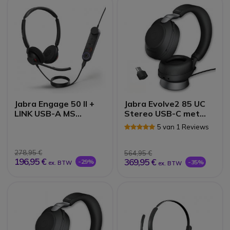
Jabra Engage 50 II +
Jabra Evolve2 85 UC
LINK USB-A MS
Stereo USB-C met
Stereo
oplaadstand - Zwart
5 van 1 Reviews
278,95 €
564,95 €
196,95 €
369,95 €
-29%
-35%
ex. BTW
ex. BTW