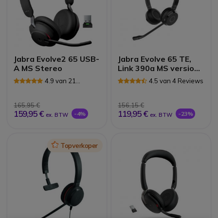
Jabra Evolve2 65 USB-
Jabra Evolve 65 TE,
A MS Stereo
Link 390a MS version
Stereo
4.9 van 21
4.5 van 4 Reviews
Reviews
165,95 €
156,15 €
159,95 €
119,95 €
-4%
-23%
ex. BTW
ex. BTW
Icon
Topverkoper