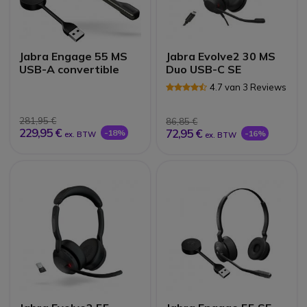
Jabra Engage 55 MS
Jabra Evolve2 30 MS
USB-A convertible
Duo USB-C SE
4.7 van 3 Reviews
281,95 €
86,85 €
229,95 €
72,95 €
-18%
-16%
ex. BTW
ex. BTW