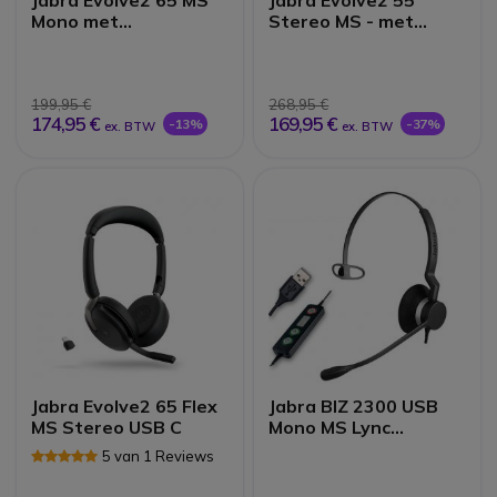
Mono met
Stereo MS - met
oplaadstand - zwart
Link380 USB-A
Dongle +
Oplaadstandaard
199,95 €
268,95 €
174,95 €
169,95 €
-13%
-37%
ex. BTW
ex. BTW
Jabra Evolve2 65 Flex
Jabra BIZ 2300 USB
MS Stereo USB C
Mono MS Lync
Headset
5 van 1 Reviews