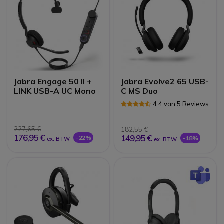
Jabra Engage 50 II +
Jabra Evolve2 65 USB-
LINK USB-A UC Mono
C MS Duo
4.4 van 5 Reviews
227,65 €
182,55 €
176,95 €
149,95 €
-22%
-18%
ex. BTW
ex. BTW