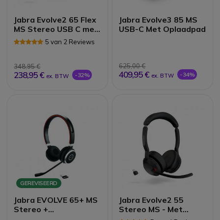
Jabra Evolve2 65 Flex
Jabra Evolve3 85 MS
MS Stereo USB C met
USB-C Met Oplaadpad
Oplaadbasis
5 van 2 Reviews
625,00 €
348,95 €
409,95 €
238,95 €
-34%
-32%
ex. BTW
ex. BTW
GEREVISEERD
Jabra EVOLVE 65+ MS
Jabra Evolve2 55
Stereo +
Stereo MS - Met
Oplaadstation
Link380 USB-C Dongle