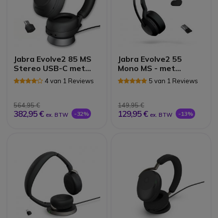
Jabra Evolve2 85 MS
Jabra Evolve2 55
Stereo USB-C met
Mono MS - met
oplaadstand - Zwart
Link380 USB-A
4 van 1 Reviews
5 van 1 Reviews
Dongle
564,95 €
149,95 €
382,95 €
129,95 €
-32%
-13%
ex. BTW
ex. BTW