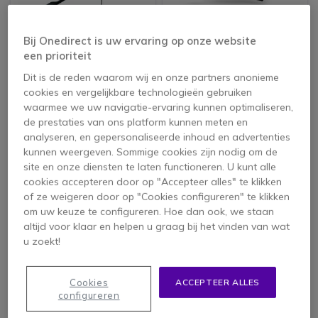
Jabra Evolve 20 MS
Jabra Evolve2 65 Flex
Bij Onedirect is uw ervaring op onze website
Mono PC Headset
MS Stereo USB A
een prioriteit
4.7 van 6 Reviews
4.7 van 4 Reviews
Dit is de reden waarom wij en onze partners anonieme
cookies en vergelijkbare technologieën gebruiken
43,95 €
210,95 €
waarmee we uw navigatie-ervaring kunnen optimaliseren,
34,95 €
174,95 €
-20%
-17%
ex. BTW
ex. BTW
de prestaties van ons platform kunnen meten en
analyseren, en gepersonaliseerde inhoud en advertenties
kunnen weergeven. Sommige cookies zijn nodig om de
site en onze diensten te laten functioneren. U kunt alle
cookies accepteren door op "Accepteer alles" te klikken
of ze weigeren door op "Cookies configureren" te klikken
om uw keuze te configureren. Hoe dan ook, we staan
altijd voor klaar en helpen u graag bij het vinden van wat
u zoekt!
Cookies
ACCEPTEER ALLES
Jabra Evolve 65 TE,
Jabra Engage 50 II +
configureren
Link 390a MS, version
USB-C/A-adapter MS
Stereo Met
Stereo