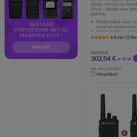
Slank, robuust en hand
(Vox) - ideaal voor inte
gebruik
Walkietalkie voor h
BESTAAN
retail en buitenshuis
PORTOFOONS MET 50
Met handsfree (Vox)
KM BEREIK ECHT?
en stevige accessoi
4.8 van 10 Re
Bestand tegen valle
stof en trillingen (IP
ONTDEK!
Zonder licentie kun j
429,90 €
communiceren
302,54 €
ex. BTW
Discreet en elegant
met brede dekking t
Ref: MOCLP446ED
Autonomie batterij t
Vergelijken
Spraakgestuurde be
slim statuslampje