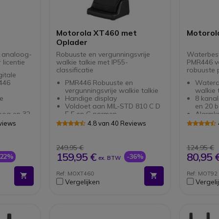
Motorola XT460 met
Motorol
Oplader
, analoog-
Robuuste en vergunningsvrije
Waterbest
 licentie
walkie talkie met IP55-
PMR446 ve
classificatie
robuuste 
itale
446
PMR446 Robuuste en
Waterdi
vergunningsvrije walkie talkie
walkie t
le
Handige display
8 kana
Voldoet aan MIL-STD 810 C D
en 20 b
oog en 32
E F en G normen
Alarmk
Stof- en waterdicht (IP55)
trilalar
views
4.8 van 40 Reviews
egen stof
8 kanalen 219 tooncodes
zaklam
r
Bereik tot 13 verdiepingen
Batteri
e
meer dan 16.000m² en 9km in
Tot 10k
249,95 €
124,95 €
open vlakte
ideale
159,95 €
80,95 
-22%
-36%
ex. BTW
 van zeer
16 voorgeprogrammeerde
Komt z
kanaalfuncties
Ref: MOXT460
Ref: MOT92
ptie
VOX/iVOX functie voor
Vergelijken
Vergeli
ies
handsfree gebruik
Makkelijk te klonen
Compatibel met XTNi/XTNiD
accessoires