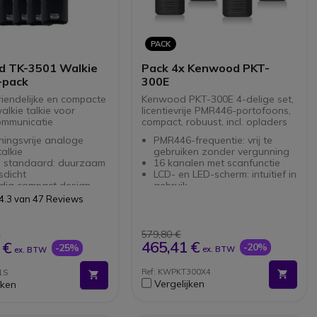
PACK
 TK-3501 Walkie
Pack 4x Kenwood PKT-
-pack
300E
riendelijke en compacte
Kenwood PKT-300E 4-delige set,
lkie talkie voor
licentievrije PMR446-portofoons,
ommunicatie
compact, robuust, incl. opladers
ingsvrije analoge
PMR446-frequentie: vrij te
talkie
gebruiken zonder vergunning
re standaard: duurzaam
16 kanalen met scanfunctie
sdicht
LCD- en LED-scherm: intuïtief in
dig compact design
gebruik
ptimaal gebruiksgemak
4.3 van 47 Reviews
 duidelijk geluid
579,80 €
€
465,41 €
 €
-20%
-25%
ex. BTW
ex. BTW
Ref: KWPKT300X4
1S
Vergelijken
jken