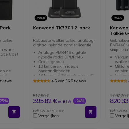
PACK
PACK
-Pack
Kenwood TK3701 2-pack
Kenwood
Talkie 6
 talkie,
Robuuste walkie talkie, analoog-
Gebruiksv
digitaal hybride zonder licentie
PMR446 wa
en waar
simpele c
Analoge PMR446 digitale
tie troef
hybride radio DPMR446
Vergunn
Gratis gebruik
walkie 
10 km bereik in ideale
Militai
 op de
omstandigheden
en plen
band
48 kanalen: 16 analoog en 32
Eenvou
etalen
digitaal
voor o
Reviews
4.5 van 36 Reviews
IP55: bescherming tegen stof
Luid en
en opspattend water
e voor in
Voldoet aan militaire
517,90 €
1.097,70 
standaarden
395,82 €
820,33
-25%
-24%
ex. BTW
DSP digitaal geluid van zeer
er dan
hoge kwaliteit
Ref: KWTK3701DEP
Ref: KW350
ondities
Communicatie-encryptie
Vergelijken
Vergeli
 handsfree
VOX- en SCAN-functies