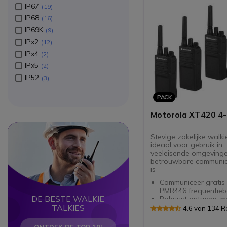
IP67
19
IP68
16
IP69K
9
IPx2
12
IPx4
2
IPx5
2
IP52
3
PACK
Motorola XT420 4
Circle
Circle
Stevige zakelijke walkie
ideaal voor gebruik in
veeleisende omgeving
betrouwbare communica
is
Communiceer gratis
PMR446 frequentie
DE BESTE WALKIE
Robuust ontwerp: m
behuizing - stof- en
TALKIES
4.6 van 134 
waterdicht (IP55)
Heldere communicati