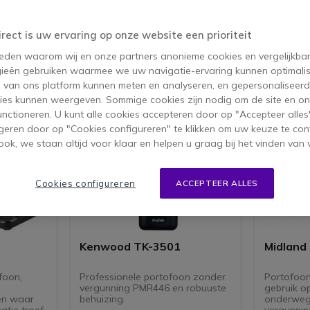
ucten 1-40 van 125
irect is uw ervaring op onze website een prioriteit
 reden waarom wij en onze partners anonieme cookies en vergelijkba
ieën gebruiken waarmee we uw navigatie-ervaring kunnen optimalis
s van ons platform kunnen meten en analyseren, en gepersonaliseer
opverkoper
Icon
Topverkoper
ies kunnen weergeven. Sommige cookies zijn nodig om de site en on
functioneren. U kunt alle cookies accepteren door op "Accepteer alles"
geren door op "Cookies configureren" te klikken om uw keuze te con
ok, we staan altijd voor klaar en helpen u graag bij het vinden van 
Cookies configureren
ACCEPTEER ALLES
Kenwood TK-3501
Midland
foon,
Professionele portofoon zonder
Portofoon
vergunning PMR446 en robuuste
gebruik o
en waar
behuizing.
onderweg
tie troef
vergunnin