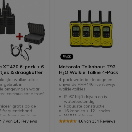
PACK
a XT420 6-pack + 6
Motorola Talkabout T92
tjes & draagkoffer
H₂O Walkie Talkie 4-Pack
kelijke walkie talkie,
4-pack waterbestendige en
r gebruik in
drijvende PMR446 licentievrije
nde omgevingen waar
walkie-talkies
re communicatie troef
IP-67 blijft drijven en is
waterbestendig
iceer gratis op de
Robuuste constructie
 frequentieband
16 kanalen + 121 codes
t ontwerp: metalen
NiMH batterijen
ng - stof- en
Tot 10km bereik in de meest
4.7 van 143 Reviews
4.6 van 134 Reviews
cht (IP55)
ideale omstandigheden
 communicatie voor in