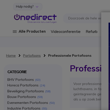
Hulp nodig?
Ga naar de inhoud
Alle Producten
Videoconferentie
Refurb
Cley
Home
Portofoons
Professionele Portofoons
Professio
CATEGORIE
BHV Portofoons
63
Voor professionals di
Horeca Portofoons
24
luchthavens, in fabrie
Beveiliging Portofoons
58
geïntegreerde gehoorb
Bouw Portofoons
59
als u op zoek bent na
Evenementen Portofoons
50
Industrie Portofoons
55