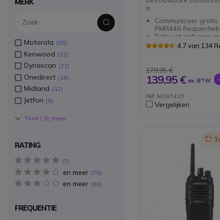
MERK
is
Communiceer gratis
PMR446 frequentie
Robuust ontwerp: m
Motorola
55
behuizing - stof- en
4.7 van 134 
waterdicht (IP55)
Kenwood
22
Heldere communicati
Dynascan
21
luide omgevingen
179,95 €
Bereik tot 9 km 13
Onedirect
139,95 €
16
ex. BTW
verdiepingen en me
Midland
12
16.000m² in ideale c
Ref: MOXT420
VOX/iVOX-functie -
Jetfon
9
Vergelijken
Toon (
9
) meer
Icon
T
RATING
5 star(s)
7
en meer
4 star(s)
75
en meer
3 star(s)
80
FREQUENTIE