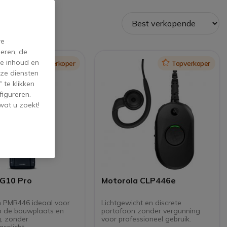
re
eren, de
de inhoud en
Icon
Topverkoper
Icon
Topverkoper
ze diensten
 te klikken
figureren.
wat u zoekt!
 G10 Pro
Motorola CLP446e
 PMR446 ideaal voor
Lichtgewicht en discrete
p de bouwplaats en
portofoon zonder vergunning
, zonder
voor professioneel gebruik.
gsplicht