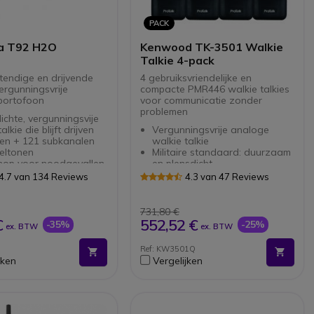
PACK
a T92 H2O
Kenwood TK-3501 Walkie
Talkie 4-pack
endige en drijvende
4 gebruiksvriendelijke en
rgunningsvrije
compacte PMR446 walkie talkies
portofoon
voor communicatie zonder
problemen
chte, vergunningsvije
alkie die blijft drijven
Vergunningsvrije analoge
len + 121 subkanalen
walkie talkie
eltonen
Militaire standaard: duurzaam
nop voor noodgevallen,
en plensdicht
m, LED
Eenvoudig compact design
4.7 van 134 Reviews
4.3 van 47 Reviews
p, Handsfree VOX
voor optimaal gebruiksgemak
jlevensduur tot 16u
Luid en duidelijk geluid
m bereik in de meest
731,80 €
 omstandigheden
€
552,52 €
-35%
-25%
ex. BTW
ex. BTW
onder stekker
Ref: KW3501Q
jken
Vergelijken