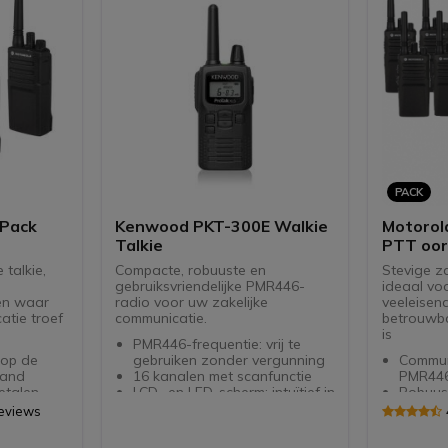
PACK
-Pack
Kenwood PKT-300E Walkie
Motorol
Talkie
PTT oor
 talkie,
Compacte, robuuste en
Stevige za
gebruiksvriendelijke PMR446-
ideaal voo
en waar
radio voor uw zakelijke
veeleise
tie troef
communicatie.
betrouwba
is
PMR446-frequentie: vrij te
 op de
gebruiken zonder vergunning
Commun
band
16 kanalen met scanfunctie
PMR446
etalen
LCD- en LED-scherm: intuïtief in
Robuus
gebruik
behuizi
Reviews
Zendvermogen: 0,5 W
waterdi
e voor in
Luidspreker 300 mW: helder
Heldere