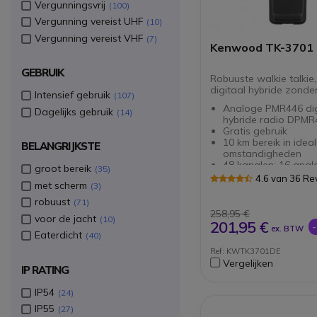
Vergunningsvrij
100
Vergunning vereist UHF
10
Vergunning vereist VHF
7
Kenwood TK-3701
GEBRUIK
Robuuste walkie talkie
digitaal hybride zonder
Intensief gebruik
107
Analoge PMR446 dig
Dagelijks gebruik
14
hybride radio DPMR
Gratis gebruik
10 km bereik in idea
BELANGRIJKSTE
omstandigheden
48 kanalen: 16 anal
groot bereik
35
digitaal
4.6 van 36 Re
met scherm
3
IP55: bescherming t
en opspattend wate
robuust
71
Voldoet aan militair
258,95 €
voor de jacht
10
standaarden
201,95 €
ex. BTW
DSP digitaal geluid
Eaterdicht
40
hoge kwaliteit
Ref: KWTK3701DE
Communicatie-encry
Vergelijken
VOX- en SCAN-funct
IP RATING
IP54
24
IP55
27