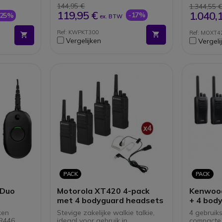
geluid, zelfs buitenshuis
luide 
144,95 €
1.344,55 
Geïntegreerde VOX-
Bereik t
119,95 €
1.040,
-17%
-25%
ex. BTW
er dan
spraakbesturing
verdie
ondities
Batterijduur: tot 24 uur via de
16.000m
Ref: KWPKT300
Ref: MOXT
 handsfree
energiebesparingsmodus
VOX/iV
Vergelijken
Vergeli
IP52-bestendigheid en
Inclusi
conformiteit met MIL-STD 810
Inclusi
stofbe
PACK
PACK
 Duo
Motorola XT420 4-pack
Kenwood
met 4 bodyguard headsets
+ 4 bod
ken
Stevige zakelijke walkie talkie,
4 gebruiks
R446
ideaal voor gebruik in
compacte