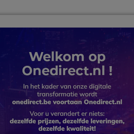
ver
Telewerk
TOP 10
Winkel op merk
Waarom Onedire
B2B-webshop – Minimale bestelwaarde: 300 € (excl. btw)
nele Portofoons
e op zoek zijn naar een betrouwbare en stevige portofoon, hebben w
ken en andere uitgebreide werkplekken. Vele van deze walkie-talkies
escherming om het gebruiksgemak te maximaliseren. Daarnaast kunt 
ar een meerdere portofoons.