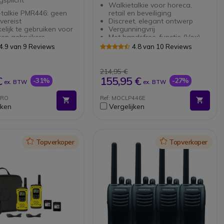
Walkietalkie voor horeca,
-talkie PMR446: geen
retail en beveiliging
 vereist
Discreet, elegant ontwerp
lijk te gebruiken voor
Vergunningvrij
en gebruikers
Met handsfree-functie (Vox)
len (16 +
alleen met programeerkabel
4.9 van 9 Reviews
4.8 van 10 Reviews
programmeerd) en 3
IP54: bestand tegen schokken,
ensniveaus
stof en trillingen
ties: Nieuwe band:
Antimicrobiële coating
214,95 €
625-446.19375 MHz
Spraakgestuurde bediening en
€
155,95 €
-31%
-27%
ex. BTW
ex. BTW
onele band: 446 00625-
intelligent indicatielampje
375 MHz
PRO
Ref: MOCLP446E
ower Save-functie voor
jken
Vergelijken
tische
jbesparing
Icon
Topverkoper
Icon
Topverkoper