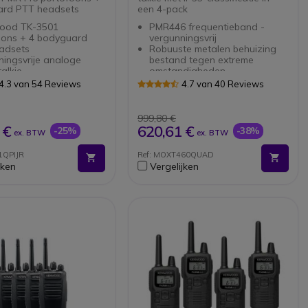
ard PTT headsets
een 4-pack
ood TK-3501
PMR446 frequentieband -
oons + 4 bodyguard
vergunningsvrij
adsets
Robuuste metalen behuizing
ingsvrije analoge
bestand tegen extreme
talkie
omstandigheden
re standaard: duurzaam
Voldoet aan MIL-STD 810 C D
4.3 van 54 Reviews
4.7 van 40 Reviews
sdicht
E F en G normen
dig compact design
Stof- en waterdicht (IP55)
ptimaal gebruiksgemak
8 kanalen 219 tooncodes
999,80 €
 duidelijk geluid
Bereik tot 13 verdiepingen
 €
620,61 €
-25%
-38%
ex. BTW
ex. BTW
meer dan 16.000m² en 9km in
open vlakte
1QPIJR
Ref: MOXT460QUAD
16 voorgeprogrammeerde
jken
Vergelijken
kanaal functies
VOX/iVOX functie voor
handsfree gebruik
Makkelijk te klonen
Compatibel met XTNi/XTNiD
accessoires