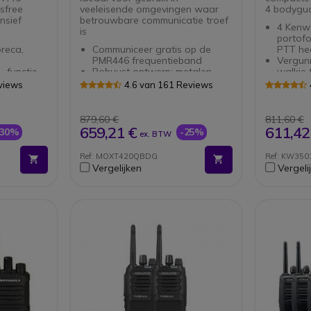
sfree
veeleisende omgevingen waar
4 bodygu
nsief
betrouwbare communicatie troef
4 Kenw
is
portof
oreca,
Communiceer gratis op de
PTT he
PMR446 frequentieband
Vergunn
 -functie
Robuust ontwerp: metalen
walkie 
res
behuizing - stof- en
Militai
views
4.6 van 161 Reviews
n, water,
waterdicht (IP55)
en plen
54)
Heldere communicatie voor in
Eenvou
e gratis
luide omgevingen
voor o
879,60 €
811,60 €
Bereik tot 9 km 13
Luid en
659,21 €
611,42
-30%
-25%
ex. BTW
 ontwerp
verdiepingen en meer dan
ot 7 km
16.000m² in ideale condities
Ref: MOXT420QBDG
Ref: KW350
ot 18 uur
VOX/iVOX-functie - handsfree
Vergelijken
Vergeli
diening en
Inclusief 4 beveiligingsoortjes