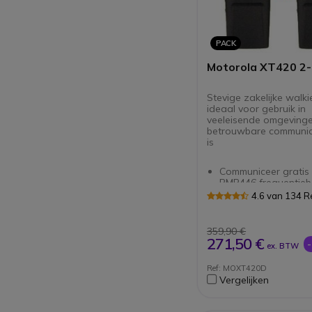
PACK
Motorola XT420 2
Stevige zakelijke walkie
ideaal voor gebruik in
veeleisende omgeving
betrouwbare communica
is
Communiceer gratis
PMR446 frequentie
Robuust ontwerp: m
4.6 van 134 
behuizing - stof- en
waterdicht (IP55)
Heldere communicati
359,90 €
luide omgevingen
271,50 €
ex. BTW
Bereik tot 9 km 13
verdiepingen en me
Ref: MOXT420D
16.000m² in ideale c
Vergelijken
VOX/iVOX-functie -