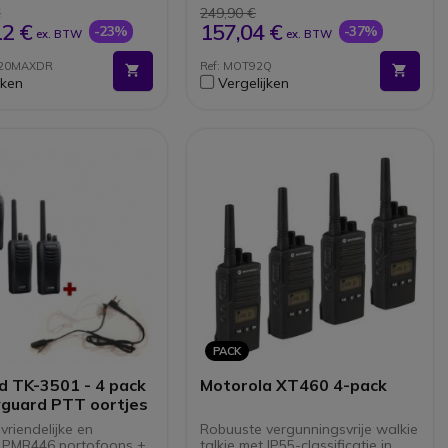
omgevingen
€
249,90 €
ot 9 km 13
12 €
157,04 €
-23%
-37%
ex. BTW
ex. BTW
pingen en meer dan
² in ideale condities
420MAXDR
Ref: MOT92Q
OX-functie - handsfree
jken
Vergelijken
ef 6 oorhaak headsets
ef stevige water- en
stendige draagkoffer
PACK
 TK-3501 - 4 pack
Motorola XT460 4-pack
yguard PTT oortjes
vriendelijke en
Robuuste vergunningsvrije walkie
 PMR446 portofoons +
talkie met IP55-classificatie in