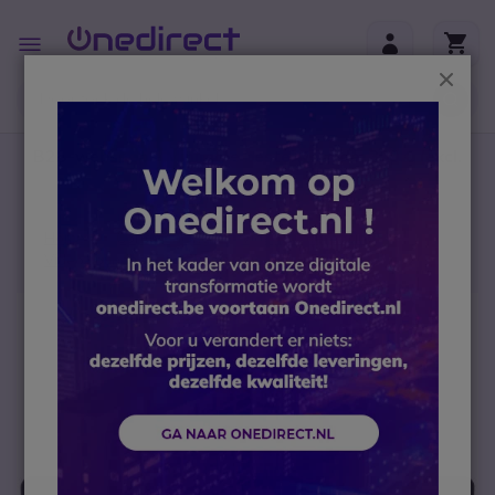
Ga naar de inhoud
Toggle
Nav
Sluit
B2B-webshop – Minimale bestelwaarde: 300 € (excl.
btw)
Home
Conferencing
Video conferencing
Video soundbar
Cleyver Meeting Track
Ga naar het einde van de afbeeldingen-gallerij