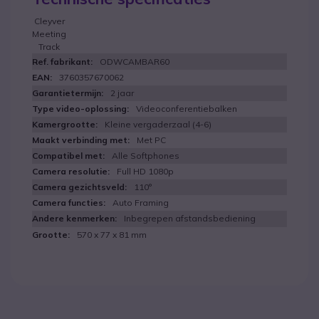
Cleyver
Meeting
Track
ODWCAMBAR60
3760357670062
2 jaar
Videoconferentiebalken
Kleine vergaderzaal (4-6)
Met PC
Alle Softphones
Full HD 1080p
110°
Auto Framing
Inbegrepen afstandsbediening
570 x 77 x 81 mm