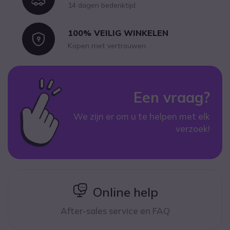
14 dagen bedenktijd
100% VEILIG WINKELEN
Icon
Kopen met vertrouwen
Een vraag?
We zijn er om u te helpen met elk
verzoek!
icon
Online help
After-sales service en FAQ