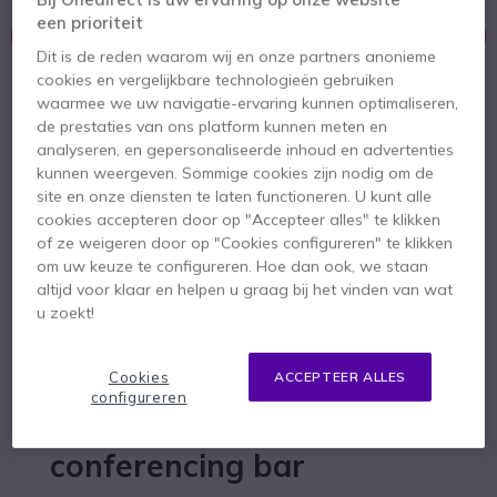
een prioriteit
Dit product wordt niet meer geproduceerd.
Dit is de reden waarom wij en onze partners anonieme
cookies en vergelijkbare technologieën gebruiken
Om u van dienst te zijn bieden wij vergelijkbare producten aan
waarmee we uw navigatie-ervaring kunnen optimaliseren,
de prestaties van ons platform kunnen meten en
Bekijk alternatieven
analyseren, en gepersonaliseerde inhoud en advertenties
kunnen weergeven. Sommige cookies zijn nodig om de
site en onze diensten te laten functioneren. U kunt alle
cookies accepteren door op "Accepteer alles" te klikken
of ze weigeren door op "Cookies configureren" te klikken
om uw keuze te configureren. Hoe dan ook, we staan
altijd voor klaar en helpen u graag bij het vinden van wat
u zoekt!
Productbeschrijving
Cookies
ACCEPTEER ALLES
Professionele kwaliteit
configureren
all-in-one video
conferencing bar