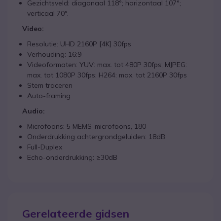
Gezichtsveld: diagonaal 118°; horizontaal 107°;
verticaal 70°.
Video:
Resolutie: UHD 2160P [4K] 30fps
Verhouding: 16:9
Videoformaten: YUV: max. tot 480P 30fps; MJPEG:
max. tot 1080P 30fps; H264: max. tot 2160P 30fps
Stem traceren
Auto-framing
Audio:
Microfoons: 5 MEMS-microfoons, 180
Onderdrukking achtergrondgeluiden: 18dB
Full-Duplex
Echo-onderdrukking: ≥30dB
Gerelateerde gidsen