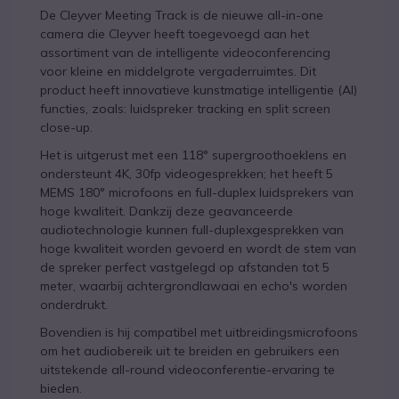
De Cleyver Meeting Track is de nieuwe all-in-one
camera die Cleyver heeft toegevoegd aan het
assortiment van de intelligente videoconferencing
voor kleine en middelgrote vergaderruimtes. Dit
product heeft innovatieve kunstmatige intelligentie (AI)
functies, zoals: luidspreker tracking en split screen
close-up.
Het is uitgerust met een 118° supergroothoeklens en
ondersteunt 4K, 30fp videogesprekken; het heeft 5
MEMS 180° microfoons en full-duplex luidsprekers van
hoge kwaliteit. Dankzij deze geavanceerde
audiotechnologie kunnen full-duplexgesprekken van
hoge kwaliteit worden gevoerd en wordt de stem van
de spreker perfect vastgelegd op afstanden tot 5
meter, waarbij achtergrondlawaai en echo's worden
onderdrukt.
Bovendien is hij compatibel met uitbreidingsmicrofoons
om het audiobereik uit te breiden en gebruikers een
uitstekende all-round videoconferentie-ervaring te
bieden.