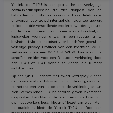
Yealink, de T42U is een praktische en veelzijdige
communicatieoplossing die zich aanpast aan de
behoeften van alle professionals. Deze telefoon is
ontworpen voor zowel intensief als incidenteel gebruik
en kan op drie verschillende manieren worden gebruikt
om te communiceren: traditioneel via de handset, op
luidspreker wanneer u zich in een rustige ruimte
bevindt, of via een headset voor handsfree gebruik in
volledige privacy. Profiteer van een krachtige Wi-Fi-
verbinding door een WF40 of WF50 dongle aan te
schaffen, en kies voor een Bluetooth-verbinding door
een BT40 of BT41 dongle te kiezen, die u meer
mobiliteit geeft.
Op het 2,4" LCD-scherm met zwart-witdisplay kunnen
gebruikers snel de datum en tijd van de dag, de naam
en het nummer van de beller en de verbindingsstatus
zien. Verschillende LED-indicatoren geven inkomende
gesprekken, berichten in de wacht en of de lijnen van
uw medewerkers beschikbaar of bezet zijn weer. Aan
de audiokant biedt de Yealink T42U telefoon een