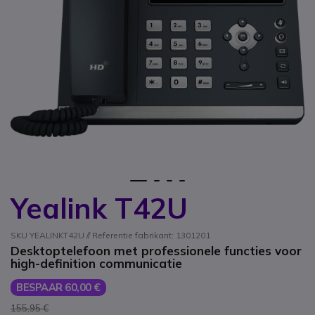
1
2
3
4
Yealink T42U
Ga naar het begin van de afbeeldingen-gallerij
SKU YEALINKT42U // Referentie fabrikant: 1301201
Desktoptelefoon met professionele functies voor
high-definition communicatie
BESPAAR 60,00 €
155,95 €