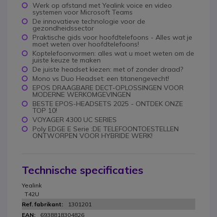
Werk op afstand met Yealink voice en video
systemen voor Microsoft Teams
De innovatieve technologie voor de
gezondheidssector
Praktische gids voor hoofdtelefoons - Alles wat je
moet weten over hoofdtelefoons!
Koptelefoonvormen: alles wat u moet weten om de
juiste keuze te maken
De juiste headset kiezen: met of zonder draad?
Mono vs Duo Headset: een titanengevecht!
EPOS DRAAGBARE DECT-OPLOSSINGEN VOOR
MODERNE WERKOMGEVINGEN
BESTE EPOS-HEADSETS 2025 - ONTDEK ONZE
TOP 10!
VOYAGER 4300 UC SERIES
Poly EDGE E Serie :DE TELEFOONTOESTELLEN
ONTWORPEN VOOR HYBRIDE WERK!
Technische specificaties
Yealink
T42U
1301201
6938818304826