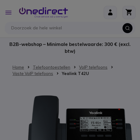
Ga naar de inhoud
Toggle
Nav
B2B-webshop – Minimale bestelwaarde: 300 € (excl.
btw)
Home
Telefoontoestellen
VoIP telefoons
Vaste VoIP telefoons
Yealink T42U
Ga naar het einde van de afbeeldingen-gallerij