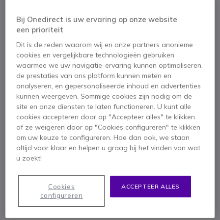
HD-audiokwaliteit: uw gesprekken zijn kristalhelder
3 gebruiksmodi: handset, luidspreker of headset
Bij Onedirect is uw ervaring op onze website
Toon meer
Akoestische weergave: ruisonderdrukking
een prioriteit
Product met veel mogelijkheden
Meegeleverd in de doos
Dit is de reden waarom wij en onze partners anonieme
cookies en vergelijkbare technologieën gebruiken
1 x Yealink T42U
1 x Bedrade Hoofdtelefoon
waarmee we uw navigatie-ervaring kunnen optimaliseren,
de prestaties van ons platform kunnen meten en
1 x 2 m Ethernet kabel
1 x Voet
Gids
analyseren, en gepersonaliseerde inhoud en advertenties
kunnen weergeven. Sommige cookies zijn nodig om de
site en onze diensten te laten functioneren. U kunt alle
cookies accepteren door op "Accepteer alles" te klikken
of ze weigeren door op "Cookies configureren" te klikken
om uw keuze te configureren. Hoe dan ook, we staan
altijd voor klaar en helpen u graag bij het vinden van wat
u zoekt!
Productbeschrijving
Cookies
ACCEPTEER ALLES
Een praktische en
configureren
veelzijdige telefoon