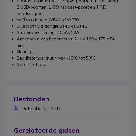
Poorten en interfaces: 2 RJ45-poorten, 1 PoE-poort,
2 USB-poorten, 1 RJ9 headset-poort en 1 RJ9
headset-poort
Wifi via dongle WF40 of WF50
Bluetooth via dongle BT40 of BT41
Stroomvoorziening: DC 5V/1.2A
Afmetingen van het product: 212 x 189 x 175 x 54
mm
Kleur: grijs
Bedrijfstemperatuur: van -10°C tot 50°C
Garantie 1 jaar
Bestanden
Data sheet T42U
Gerelateerde gidsen