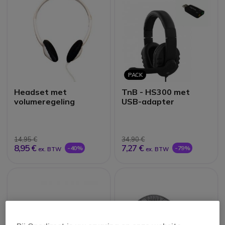
PACK
Headset met
TnB - HS300 met
volumeregeling
USB-adapter
14,95 €
34,90 €
8,95 €
7,27 €
-40%
-79%
ex. BTW
ex. BTW