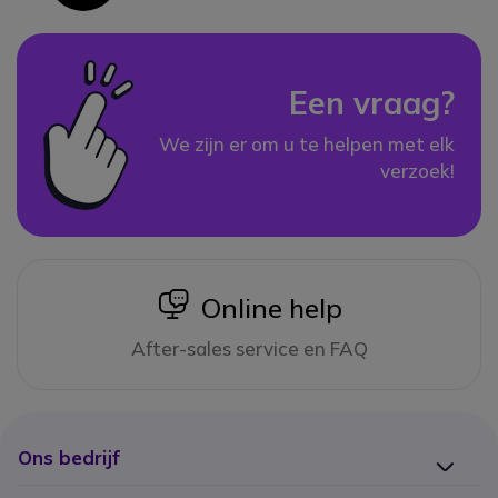
Een vraag?
We zijn er om u te helpen met elk
verzoek!
icon
Online help
After-sales service en FAQ
Ons bedrijf