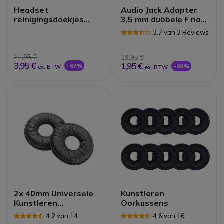
Headset
Audio Jack Adapter
reinigingsdoekjes
3,5 mm dubbele F naar
(x40)
enkele M
3.7 van 3 Reviews
11,95 €
19,95 €
3,95 €
1,95 €
-67%
-90%
ex. BTW
ex. BTW
2x 40mm Universele
Kunstleren
Kunstleren
Oorkussens
Oorkussens
4.2 van 14
4.6 van 16