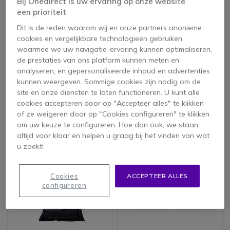
Bij Onedirect is uw ervaring op onze website
een prioriteit
Dit is de reden waarom wij en onze partners anonieme
cookies en vergelijkbare technologieën gebruiken
waarmee we uw navigatie-ervaring kunnen optimaliseren,
Approx Adapter
Universele kunstleren
de prestaties van ons platform kunnen meten en
dubbele jack naar USB
oorkussens 50mm
(x2)
analyseren, en gepersonaliseerde inhoud en advertenties
3.4 van 4 Reviews
4.2 van 7 Reviews
kunnen weergeven. Sommige cookies zijn nodig om de
site en onze diensten te laten functioneren. U kunt alle
5,95 €
9,95 €
cookies accepteren door op "Accepteer alles" te klikken
ex. BTW
1,95 €
-80%
ex. BTW
of ze weigeren door op "Cookies configureren" te klikken
om uw keuze te configureren. Hoe dan ook, we staan
altijd voor klaar en helpen u graag bij het vinden van wat
u zoekt!
Cookies
ACCEPTEER ALLES
configureren