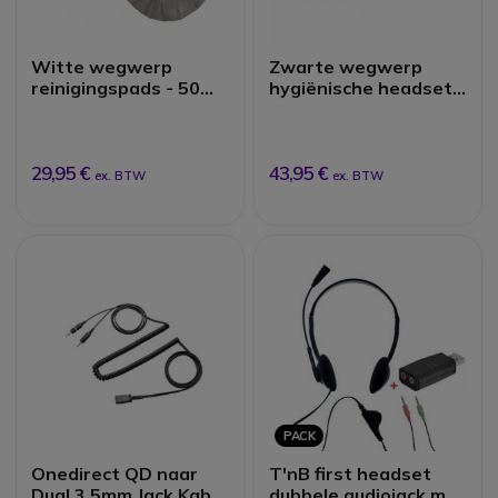
Witte wegwerp
Zwarte wegwerp
reinigingspads - 50
hygiënische headset
paar
covers (X100)
29,95 €
43,95 €
ex. BTW
ex. BTW
PACK
Onedirect QD naar
T'nB first headset
Dual 3.5mm Jack Kabel
dubbele audiojack met