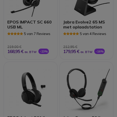
EPOS IMPACT SC 660
Jabra Evolve2 65 MS
USB ML
met oplaadstation
5 van 7 Reviews
5 van 4 Reviews
219,00 €
212,95 €
168,95 €
179,95 €
-23%
-16%
ex. BTW
ex. BTW