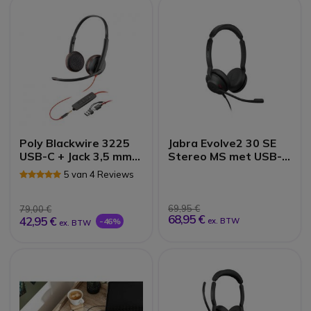
Poly Blackwire 3225
Jabra Evolve2 30 SE
USB-C + Jack 3,5 mm +
Stereo MS met USB-
USB-C/A adapter
C/A-aansluiting
5 van 4 Reviews
69,95 €
79,00 €
68,95 €
42,95 €
-46%
ex. BTW
ex. BTW