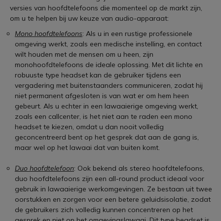
versies van hoofdtelefoons die momenteel op de markt zijn,
om u te helpen bij uw keuze van audio-apparaat:
Mono hoofdtelefoons
: Als u in een rustige professionele
omgeving werkt, zoals een medische instelling, en contact
wilt houden met de mensen om u heen, zijn
monohoofdtelefoons de ideale oplossing. Met dit lichte en
robuuste type headset kan de gebruiker tijdens een
vergadering met buitenstaanders communiceren, zodat hij
niet permanent afgesloten is van wat er om hem heen
gebeurt. Als u echter in een lawaaierige omgeving werkt,
zoals een callcenter, is het niet aan te raden een mono
headset te kiezen, omdat u dan nooit volledig
geconcentreerd bent op het gesprek dat aan de gang is,
maar wel op het lawaai dat van buiten komt.
Duo hoofdtelefoon
: Ook bekend als stereo hoofdtelefoons,
duo hoofdtelefoons zijn een all-round product ideaal voor
gebruik in lawaaierige werkomgevingen. Ze bestaan uit twee
oorstukken en zorgen voor een betere geluidsisolatie, zodat
de gebruikers zich volledig kunnen concentreren op het
gesprek en niet op het omgevingslawaai. Dit type headset is