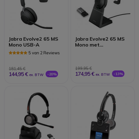
Jabra Evolve2 65 MS
Jabra Evolve2 65 MS
Mono USB-A
Mono met
oplaadstand - zwart
5 van 2 Reviews
199,95 €
181,45 €
174,95 €
144,95 €
-13%
-20%
ex. BTW
ex. BTW