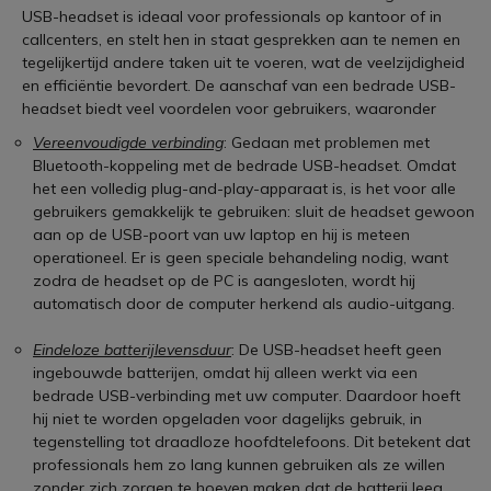
USB-headset is ideaal voor professionals op kantoor of in
callcenters, en stelt hen in staat gesprekken aan te nemen en
tegelijkertijd andere taken uit te voeren, wat de veelzijdigheid
en efficiëntie bevordert. De aanschaf van een bedrade USB-
headset biedt veel voordelen voor gebruikers, waaronder
Vereenvoudigde verbinding
: Gedaan met problemen met
Bluetooth-koppeling met de bedrade USB-headset. Omdat
het een volledig plug-and-play-apparaat is, is het voor alle
gebruikers gemakkelijk te gebruiken: sluit de headset gewoon
aan op de USB-poort van uw laptop en hij is meteen
operationeel. Er is geen speciale behandeling nodig, want
zodra de headset op de PC is aangesloten, wordt hij
automatisch door de computer herkend als audio-uitgang.
Eindeloze batterijlevensduur
: De USB-headset heeft geen
ingebouwde batterijen, omdat hij alleen werkt via een
bedrade USB-verbinding met uw computer. Daardoor hoeft
hij niet te worden opgeladen voor dagelijks gebruik, in
tegenstelling tot draadloze hoofdtelefoons. Dit betekent dat
professionals hem zo lang kunnen gebruiken als ze willen
zonder zich zorgen te hoeven maken dat de batterij leeg