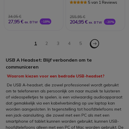
USB-C/A
5 van 1 Reviews
34,05 €
255,95 €
27,95 €
204,95 €
-18%
-20%
ex. BTW
ex. BTW
Pagina
Pagina - Volgende
U lees momenteel pagina
1
Pagina
2
Pagina
3
Pagina
4
Pagina
5
USB A Headset: Blijf verbonden om te
communiceren
Waarom kiezen voor een bedrade USB-headset?
De USB A-headset, die zowel professioneel wordt gebruikt
om te telefoneren als persoonlijk om naar muziek te luisteren
of videospelletjes te spelen, is een volwaardig audioapparaat
dat gemakkelijk via een kabelverbinding op uw laptop kan
worden aangesloten. In tegenstelling tot hoofdtelefoons met
een jack-aansluiting, die zowel met een PC als met een
smartphone of tablet kunnen worden gebruikt, kunnen USB-
hoofdtelefoons alleen met een PC of Mac worden gebruikt. De