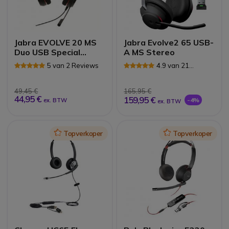
Jabra EVOLVE 20 MS
Jabra Evolve2 65 USB-
Duo USB Special
A MS Stereo
Edition
5 van 2 Reviews
4.9 van 21
Reviews
49,45 €
165,95 €
44,95 €
159,95 €
-4%
ex. BTW
ex. BTW
Icon
Topverkoper
Icon
Topverkoper