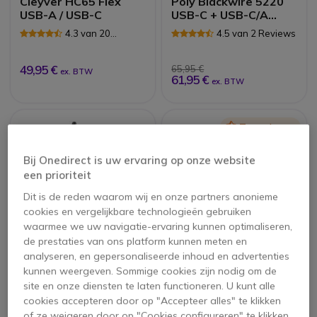
Cleyver HC65 Flex
Poly Blackwire 5220
USB-A / USB-C
USB-C + USB-C/A
dongle
4.3 van 20
4.5 van 2 Reviews
Reviews
49,95 €
65,95 €
ex. BTW
61,95 €
ex. BTW
Icon
Topverkoper
Bij Onedirect is uw ervaring op onze website
een prioriteit
Dit is de reden waarom wij en onze partners anonieme
cookies en vergelijkbare technologieën gebruiken
waarmee we uw navigatie-ervaring kunnen optimaliseren,
de prestaties van ons platform kunnen meten en
analyseren, en gepersonaliseerde inhoud en advertenties
Poly Voyager 4320
Jabra Evolve 20 MS
kunnen weergeven. Sommige cookies zijn nodig om de
USB-A Microsoft
Mono PC Headset
site en onze diensten te laten functioneren. U kunt alle
Teams +
3 van 5 Reviews
4.7 van 6 Reviews
Oplaadstation
cookies accepteren door op "Accepteer alles" te klikken
of ze weigeren door op "Cookies configureren" te klikken