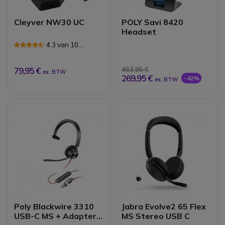
Cleyver NW30 UC
POLY Savi 8420
Headset
4.3 van 10
Reviews
79,95 €
463,95 €
ex. BTW
269,95 €
-42%
ex. BTW
Poly Blackwire 3310
Jabra Evolve2 65 Flex
USB-C MS + Adapter
MS Stereo USB C