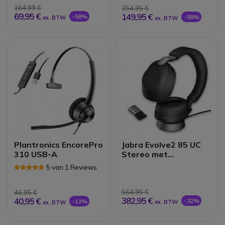
164,99 €
354,95 €
69,95 €
149,95 €
-58%
-58%
ex. BTW
ex. BTW
Plantronics EncorePro
Jabra Evolve2 85 UC
310 USB-A
Stereo met
oplaadstand - Zwart
5 van 1 Reviews
564,95 €
46,95 €
382,95 €
40,95 €
-32%
-13%
ex. BTW
ex. BTW