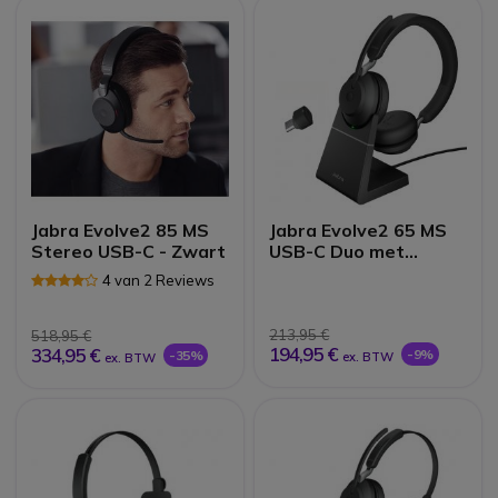
Jabra Evolve2 85 MS
Jabra Evolve2 65 MS
Stereo USB-C - Zwart
USB-C Duo met
oplader - zwart
4 van 2 Reviews
213,95 €
518,95 €
194,95 €
334,95 €
-9%
-35%
ex. BTW
ex. BTW