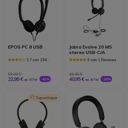
EPOS PC 8 USB
Jabra Evolve 20 MS
stereo USB-C/A
3.7 van 194
5 van 1 Reviews
Reviews
59,00 €
48,35 €
22,95 €
40,95 €
-61%
-15%
ex. BTW
ex. BTW
Icon
Topverkoper