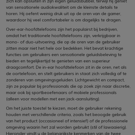
zich kan opsluiten in zijn eigen geluidsbubbel, terwijl hij geniet
van sensationele audiokwaliteit om de kleinste details te
horen. Hij oefent weinig druk uit op de oren van de gamer,
waardoor hij veel comfortabeler is om dagelijks te dragen.
Over-ear-hoofdtelefoons zijn het populairst bij bedrijven,
omdat het traditionele hoofdtelefoons zijn, verkrijgbaar in
mono- of duo-uitvoering, die op de oren van de gebruiker
zitten maar niet het hele oor bedekken. Het bevat krachtige
functies om gebruikers een sensationele geluidsbeleving te
bieden en tegelijkertijd te genieten van een superieur
draagcomfort. De in-ear hoofdtelefoon zit in de oren, net als
de oortelefoon, en stelt gebruikers in staat zich volledig af te
zonderen van omgevingsgeluiden. Lichtgewicht en compact,
zijn ze populair bij professionals die op zoek zijn naar discretie,
maar ook bij sportbeoefenaars of mobiele professionals
(alleen voor modellen met een jack-aansluiting).
Om het juiste toestel te kiezen, moet de gebruiker rekening
houden met verschillende criteria, zoals het beoogde gebruik
van het product (occasioneel of intensief) of de professionele
omgeving waarin het zal worden gebruikt (stil of lawaaierig).
Hieronder vindt u de belangrijkste kenmerken van de twee