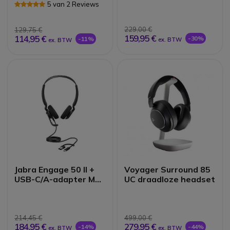
Oplaadstation
5 van 2 Reviews
229,00 €
129,75 €
159,95 €
114,95 €
-30%
-11%
ex. BTW
ex. BTW
Jabra Engage 50 II +
Voyager Surround 85
USB-C/A-adapter MS
UC draadloze headset
Stereo
214,45 €
499,00 €
184,95 €
279,95 €
-14%
-44%
ex. BTW
ex. BTW