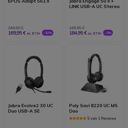
EPOS Adapt 561 II
Jabra Engage 50 II +
LINK USB-A UC Stereo
249,00 €
189,95 €
169,95 €
184,95 €
-32%
-3%
ex. BTW
ex. BTW
Jabra Evolve2 30 UC
Poly Savi 8220 UC MS
Duo USB-A SE
Duo
5 van 1 Reviews