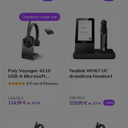
Onedirect raadt aan
Poly Voyager 4310
Yealink WH67 UC
USB-A Microsoft
draadloze headset
Teams +
4.9 van 4 Reviews
Oplaadstation
335,95 €
118,75 €
114,95 €
229,95 €
-32%
ex. BTW
ex. BTW