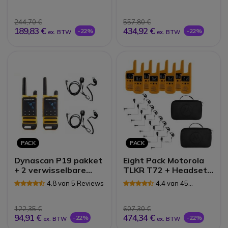
kits
Reviews
244,70 €
557,80 €
189,83 €
434,92 €
-22%
-22%
ex. BTW
ex. BTW
PACK
PACK
Dynascan P19 pakket
Eight Pack Motorola
+ 2 verwisselbare
TLKR T72 + Headset
haak-oortjes
+ Hoes
4.8 van 5 Reviews
4.4 van 45
Reviews
122,35 €
607,30 €
94,91 €
474,34 €
-22%
-22%
ex. BTW
ex. BTW