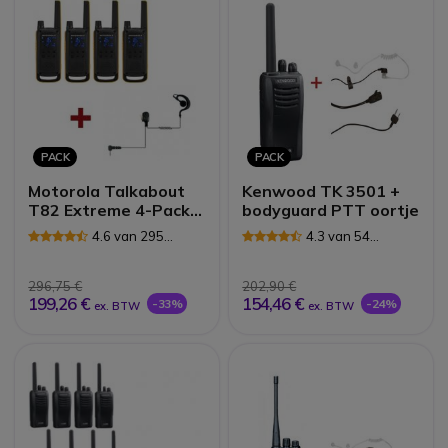
PACK
PACK
Motorola Talkabout
Kenwood TK 3501 +
T82 Extreme 4-Pack +
bodyguard PTT oortje
4x Oorschelp Headset
4.6 van 295
4.3 van 54
Reviews
Reviews
296,75 €
202,90 €
199,26 €
154,46 €
-33%
-24%
ex. BTW
ex. BTW