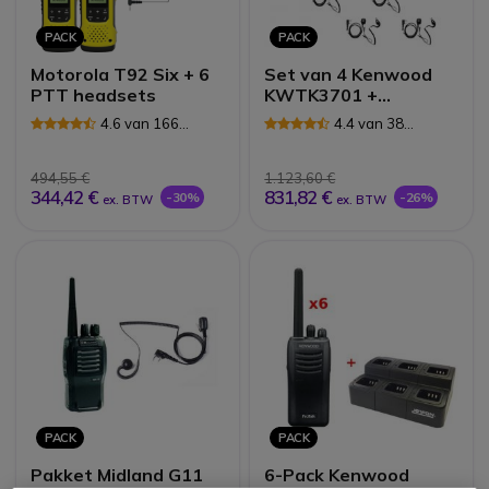
PACK
PACK
Motorola T92 Six + 6
Set van 4 Kenwood
PTT headsets
KWTK3701 +
headsets
4.6 van 166
4.4 van 38
Reviews
Reviews
494,55 €
1.123,60 €
344,42 €
831,82 €
-30%
-26%
ex. BTW
ex. BTW
PACK
PACK
Pakket Midland G11
6-Pack Kenwood