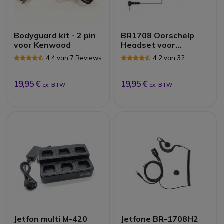
Bodyguard kit - 2 pin
BR1708 Oorschelp
voor Kenwood
Headset voor
Motorola portofoons
4.4 van 7 Reviews
4.2 van 32
Reviews
19,95 €
19,95 €
ex. BTW
ex. BTW
Jetfon multi M-420
Jetfone BR-1708H2