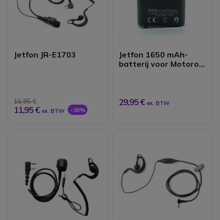
Jetfon JR-E1703
Jetfon 1650 mAh-
batterij voor Motorola
T82
29,95 €
16,95 €
ex. BTW
11,95 €
-30%
ex. BTW