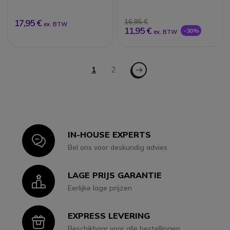
17,95 €
16,95 €
ex. BTW
11,95 €
-30%
ex. BTW
Pagina
Pagina - Volgende
U lees momenteel pagina
1
Pagina
2
IN-HOUSE EXPERTS
Icon
Bel ons voor deskundig advies
LAGE PRIJS GARANTIE
Icon
Eerlijke lage prijzen
EXPRESS LEVERING
Icon
Beschikbaar voor alle bestellingen