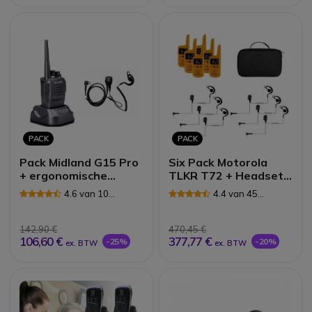
PACK
PACK
Pack Midland G15 Pro
Six Pack Motorola
+ ergonomische
TLKR T72 + Headset
oortelefoon
+ Hoes
4.6 van 10
4.4 van 45
Reviews
Reviews
142,90 €
470,45 €
106,60 €
377,77 €
-25%
-20%
ex. BTW
ex. BTW