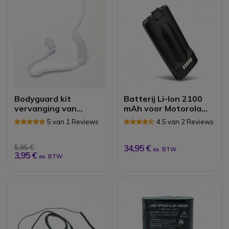
Bodyguard kit
Batterij Li-Ion 2100
vervanging van
mAh voor Motorola
transparante airtube
XT420/460/660
5 van 1 Reviews
4.5 van 2 Reviews
34,95 €
5,95 €
ex. BTW
3,95 €
ex. BTW