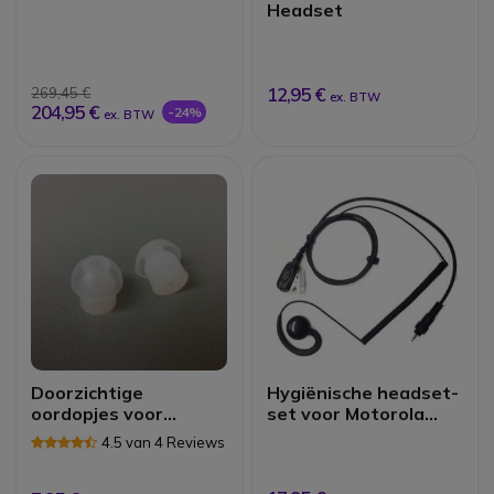
Headset
12,95 €
269,45 €
ex. BTW
204,95 €
-24%
ex. BTW
Doorzichtige
Hygiënische headset-
oordopjes voor
set voor Motorola
Portofoon oortjes
CLP446 walkies
4.5 van 4 Reviews