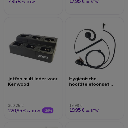
17,95 €
7,95 €
ex. BTW
ex. BTW
Jetfon multilader voor
Hygiënische
Kenwood
hoofdtelefoonset
Motorola 2-pins
aansluiting
300,25 €
19,99 €
19,95 €
220,95 €
-26%
ex. BTW
ex. BTW