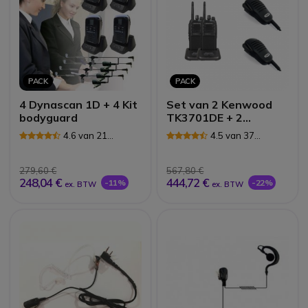
PACK
PACK
4 Dynascan 1D + 4 Kit
Set van 2 Kenwood
bodyguard
TK3701DE + 2
luidspreker-
4.6 van 21
4.5 van 37
microfoons
Reviews
Reviews
279,60 €
567,80 €
248,04 €
444,72 €
-11%
-22%
ex. BTW
ex. BTW