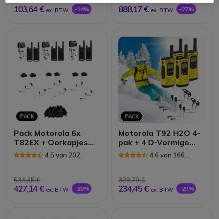
119,85 €
1.217,40 €
103,64 €
888,17 €
-14%
-27%
ex. BTW
ex. BTW
PACK
PACK
Pack Motorola 6x
Motorola T92 H2O 4-
T82EX + Oorkapjes
pak + 4 D-Vormige
headset +
Oorstukken
4.5 van 202
4.6 van 166
Oorkussens +
Reviews
Reviews
Oplaadstation
534,35 €
329,70 €
427,14 €
234,45 €
-20%
-29%
ex. BTW
ex. BTW