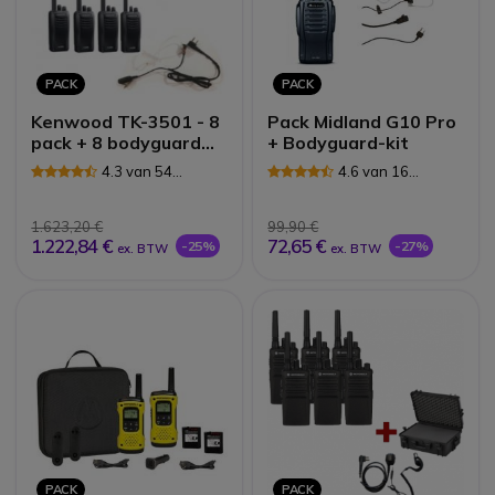
PACK
PACK
Kenwood TK-3501 - 8
Pack Midland G10 Pro
pack + 8 bodyguard
+ Bodyguard-kit
PTT oortjes
4.3 van 54
4.6 van 16
Reviews
Reviews
1.623,20 €
99,90 €
1.222,84 €
72,65 €
-25%
-27%
ex. BTW
ex. BTW
PACK
PACK