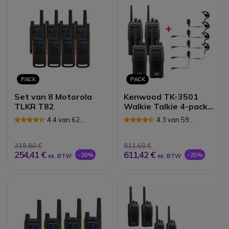
PACK
PACK
Set van 8 Motorola
Kenwood TK-3501
TLKR T82
Walkie Talkie 4-pack
+ 4 PTT oortjes
4.4 van 62
4.3 van 59
Reviews
Reviews
319,80 €
811,60 €
254,41 €
611,42 €
-20%
-25%
ex. BTW
ex. BTW