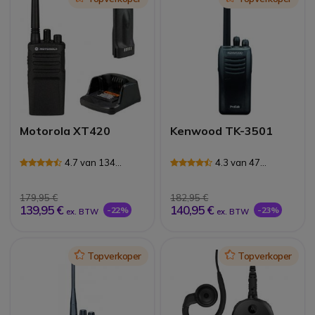
Motorola XT420
Kenwood TK-3501
4.7 van 134
4.3 van 47
Reviews
Reviews
179,95 €
182,95 €
139,95 €
140,95 €
-22%
-23%
ex. BTW
ex. BTW
Icon
Topverkoper
Icon
Topverkoper