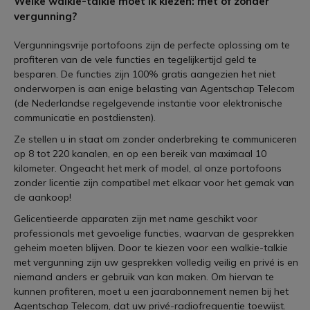
Welke walkie-talkie moet ik kiezen: met of zonder
vergunning?
Vergunningsvrije portofoons zijn de perfecte oplossing om te
profiteren van de vele functies en tegelijkertijd geld te
besparen. De functies zijn 100% gratis aangezien het niet
onderworpen is aan enige belasting van Agentschap Telecom
(de Nederlandse regelgevende instantie voor elektronische
communicatie en postdiensten).
Ze stellen u in staat om zonder onderbreking te communiceren
op 8 tot 220 kanalen, en op een bereik van maximaal 10
kilometer. Ongeacht het merk of model, al onze portofoons
zonder licentie zijn compatibel met elkaar voor het gemak van
de aankoop!
Gelicentieerde apparaten zijn met name geschikt voor
professionals met gevoelige functies, waarvan de gesprekken
geheim moeten blijven. Door te kiezen voor een walkie-talkie
met vergunning zijn uw gesprekken volledig veilig en privé is en
niemand anders er gebruik van kan maken. Om hiervan te
kunnen profiteren, moet u een jaarabonnement nemen bij het
Agentschap Telecom, dat uw privé-radiofrequentie toewijst.