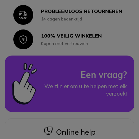
PROBLEEMLOOS RETOURNEREN
Icon
14 dagen bedenktijd
100% VEILIG WINKELEN
Icon
Kopen met vertrouwen
Een vraag?
We zijn er om u te helpen met elk
verzoek!
icon
Online help