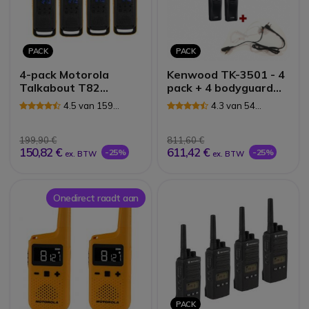
PACK
PACK
4-pack Motorola
Kenwood TK-3501 - 4
Talkabout T82
pack + 4 bodyguard
Extreme (2 paar)
PTT oortjes
4.5 van 159
4.3 van 54
Reviews
Reviews
199,90 €
811,60 €
150,82 €
611,42 €
-25%
-25%
ex. BTW
ex. BTW
Onedirect raadt aan
PACK