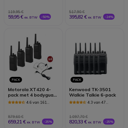
Reviews
119,95 €
517,90 €
59,95 €
395,82 €
-50%
-24%
ex. BTW
ex. BTW
PACK
PACK
Motorola XT420 4-
Kenwood TK-3501
pack met 4 bodyguard
Walkie Talkie 6-pack
headsets
4.6 van 161
4.3 van 47
Reviews
Reviews
879,60 €
1.097,70 €
659,21 €
820,33 €
-25%
-25%
ex. BTW
ex. BTW