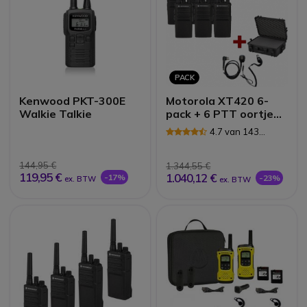
PACK
Kenwood PKT-300E
Motorola XT420 6-
Walkie Talkie
pack + 6 PTT oortjes
& draagkoffer
4.7 van 143
Reviews
144,95 €
1.344,55 €
119,95 €
1.040,12 €
-17%
-23%
ex. BTW
ex. BTW