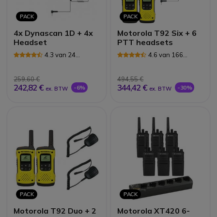
PACK
PACK
4x Dynascan 1D + 4x
Motorola T92 Six + 6
Headset
PTT headsets
4.3 van 24
4.6 van 166
Reviews
Reviews
259,60 €
494,55 €
242,82 €
344,42 €
-6%
-30%
ex. BTW
ex. BTW
PACK
PACK
Motorola T92 Duo + 2
Motorola XT420 6-