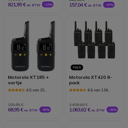
821,95 €
157,04 €
-13%
-37%
ex. BTW
ex. BTW
PACK
Motorola XT185 +
Motorola XT420 8-
oortje
pack
4.5 van 15
4.6 van 134
Reviews
Reviews
105,95 €
1.439,60 €
68,95 €
1.063,62 €
-35%
-26%
ex. BTW
ex. BTW