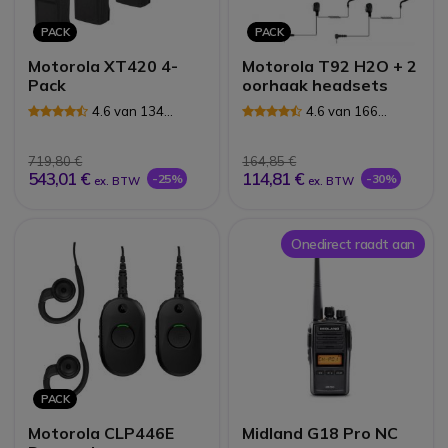
PACK
PACK
Motorola XT420 4-
Motorola T92 H2O + 2
Pack
oorhaak headsets
4.6 van 134
4.6 van 166
Reviews
Reviews
719,80 €
164,85 €
543,01 €
114,81 €
-25%
-30%
ex. BTW
ex. BTW
Onedirect raadt aan
PACK
Motorola CLP446E
Midland G18 Pro NC