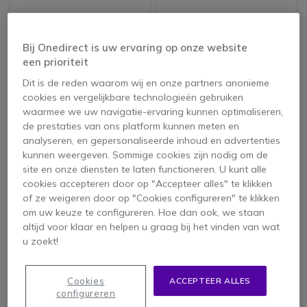
Kenwood TK-3701
Motorola T82
Extreme - Quad Pack
Bij Onedirect is uw ervaring op onze website
4.6 van 36
4.6 van 264
Reviews
Reviews
een prioriteit
258,95 €
216,95 €
Dit is de reden waarom wij en onze partners anonieme
201,95 €
129,95 €
-22%
-40%
ex. BTW
ex. BTW
cookies en vergelijkbare technologieën gebruiken
waarmee we uw navigatie-ervaring kunnen optimaliseren,
de prestaties van ons platform kunnen meten en
Icon
Topverkoper
Icon
Topverkoper
analyseren, en gepersonaliseerde inhoud en advertenties
kunnen weergeven. Sommige cookies zijn nodig om de
site en onze diensten te laten functioneren. U kunt alle
cookies accepteren door op "Accepteer alles" te klikken
of ze weigeren door op "Cookies configureren" te klikken
om uw keuze te configureren. Hoe dan ook, we staan
altijd voor klaar en helpen u graag bij het vinden van wat
u zoekt!
Motorola Talkabout
Motorola XT460 met
T82 Extreme
Oplader
Cookies
ACCEPTEER ALLES
configureren
4.2 van 159
4.9 van 41