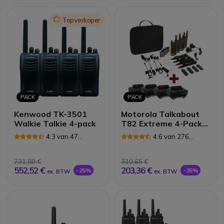
Icon
Topverkoper
PACK
PACK
Kenwood TK-3501
Motorola Talkabout
Walkie Talkie 4-pack
T82 Extreme 4-Pack +
4x Bureau Laders
4.3 van 47
4.6 van 276
Reviews
Reviews
731,80 €
310,65 €
552,52 €
203,36 €
-25%
-35%
ex. BTW
ex. BTW