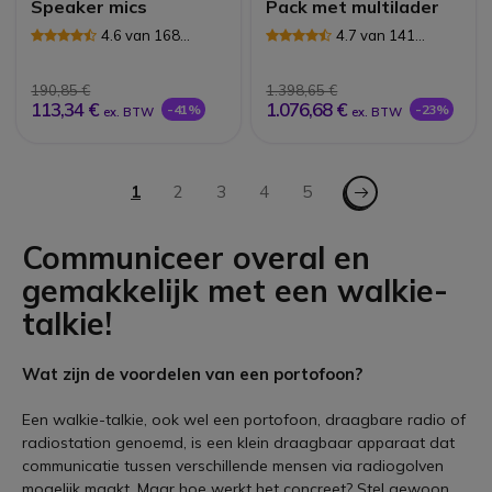
Speaker mics
Pack met multilader
4.6 van 168
4.7 van 141
Reviews
Reviews
190,85 €
1.398,65 €
113,34 €
1.076,68 €
-41%
-23%
ex. BTW
ex. BTW
Pagina
Pagina - Volgende
U lees momenteel pagina
1
Pagina
2
Pagina
3
Pagina
4
Pagina
5
Communiceer overal en
gemakkelijk met een walkie-
talkie!
Wat zijn de voordelen van een portofoon?
Een walkie-talkie, ook wel een portofoon, draagbare radio of
radiostation genoemd, is een klein draagbaar apparaat dat
communicatie tussen verschillende mensen via radiogolven
mogelijk maakt. Maar hoe werkt het concreet? Stel gewoon