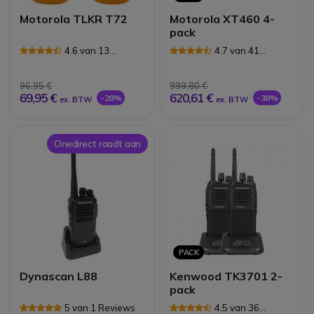
Motorola TLKR T72
Motorola XT460 4-
pack
4.6 van 13
4.7 van 41
Reviews
Reviews
96,95 €
999,80 €
69,95 €
620,61 €
-28%
-38%
ex. BTW
ex. BTW
Onedirect raadt aan
PACK
Dynascan L88
Kenwood TK3701 2-
pack
5 van 1 Reviews
4.5 van 36