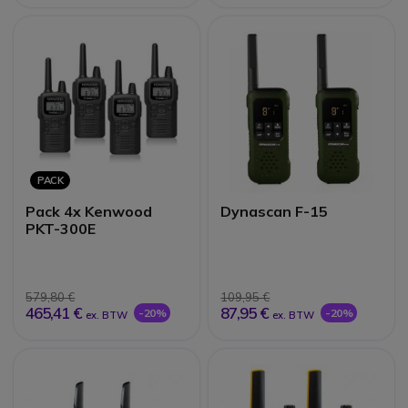
PACK
Pack 4x Kenwood
Dynascan F-15
PKT-300E
579,80 €
109,95 €
465,41 €
87,95 €
-20%
-20%
ex. BTW
ex. BTW