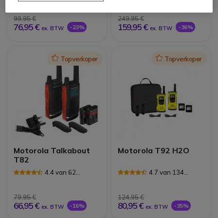
Reviews
Reviews
99,95 €
249,95 €
76,95 €
159,95 €
-23%
-36%
ex. BTW
ex. BTW
Icon
Topverkoper
Icon
Topverkoper
Motorola Talkabout
Motorola T92 H2O
T82
4.4 van 62
4.7 van 134
Reviews
Reviews
79,95 €
124,95 €
66,95 €
80,95 €
-16%
-35%
ex. BTW
ex. BTW