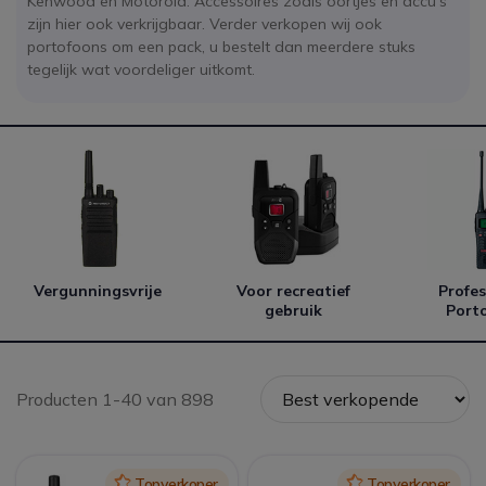
Kenwood en Motorola. Accessoires zoals oortjes en accu's
zijn hier ook verkrijgbaar. Verder verkopen wij ook
portofoons om een pack, u bestelt dan meerdere stuks
tegelijk wat voordeliger uitkomt.
Vergunningsvrije
Voor recreatief
Profes
gebruik
Port
Producten 1-40 van 898
Icon
Topverkoper
Icon
Topverkoper