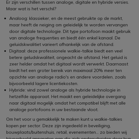
Er zijn verschillen tussen analoge, digitale en hybride versies.
Maar wat is het verschil?
Analoog: klassieker, en de meest gebruikte op de markt,
maar heeft de neiging om geleidelijk te worden vervangen
door digitale technologie. Dit type portofoon maakt gebruik
van analoge frequenties en biedt één enkel kanaal. De
geluidskwalitiet varieert afhankelijk van de afstand.
Digitaal: deze professionele walkie-talkie biedt een veel
betere geludskwaliteit, ongeacht de afstand. Het geluid is
zeer helder omdat het digitaal wordt verwerkt. Daarnaast
biedt het een groter bereik van maximaal 20% meer ten
opzichte van analoge radio's en andere voordelen, zoals
bijvoorbeeld lagere licentiekosten.
Hybride: vind zowel analoge als hybride technologie in
hetzelfde apparaat. Het maakt een geleidelijke overgang
naar digitaal mogelijk omdat het compatibel blijft met alle
analoge portofoons in uw bestaande vloot.
Om het voor u gemakkelijk te maken kunt u walkie-talkies
kopen per sector. Deze zijn ingedeeld in beveiliging,
bouwplaats/buitenshuis, retail, evenementen... zo bieden wij
bijvoorbeeld apparaten aan die zich onderscheiden door hun