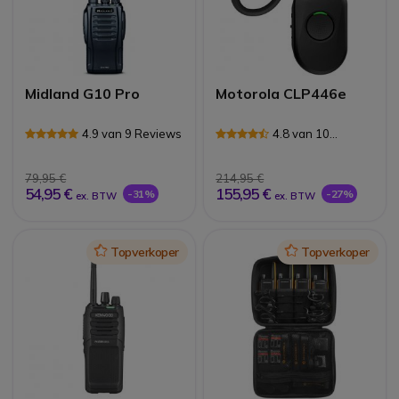
Midland G10 Pro
Motorola CLP446e
4.9 van 9 Reviews
4.8 van 10
Reviews
79,95 €
214,95 €
54,95 €
155,95 €
-31%
-27%
ex. BTW
ex. BTW
Icon
Topverkoper
Icon
Topverkoper