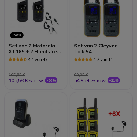
PACK
Set van 2 Motorola
Set van 2 Cleyver
XT185 + 2 Handsfree
Talk 54
kits
4.4 van 49
4.2 van 11
Reviews
Reviews
165,85 €
69,95 €
105,58 €
54,95 €
-36%
-21%
ex. BTW
ex. BTW