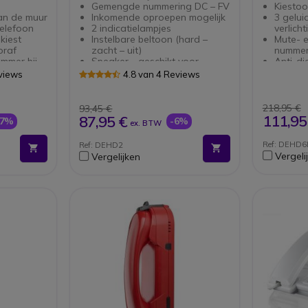
Gemengde nummering DC – FV
Kiesto
n de muur
Inkomende oproepen mogelijk
3 gelui
elefoon
2 indicatielampjes
verlich
kiest
Instelbare beltoon (hard –
Mute- 
oraf
zacht – uit)
nummer
mmer bij
Speaker - geschikt voor
Anti-di
orn
groepsluisteren
Gewich
views
4.8 van 4 Reviews
 mogelijk
Toets om het laatst gevormde
540 g
nummer terug te bellen
Met toetsenbord
218,95 €
93,45 €
 stevig in
111,95
87,95 €
-7%
-6%
ex. BTW
r
Ref: DEHD6
Ref: DEHD2
part
Vergeli
Vergelijken
 kleur:
73 x 72mm