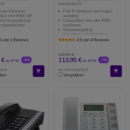
rd
toetsenbord
over Ethernet
PoE IP-telefoon met eigen
bel met IPBX SIP
voeding
met toetsenbord
Compatibel met alle IPBX-
roepindicator
systemen
Volumeregeling,
microfoonuitschakeling,
nummerherhaling, 3-wegs
5 van 1 Reviews
4.5 van 4 Reviews
conferencing
LED's
Geen toetsenbord
121,95 €
Kleur: Rood
 €
113,95 €
-4%
-7%
ex. BTW
ex. BTW
Speciaal voor ontvangst: geen
uitgaande gesprekken
SIPR
Ref: DEHD2SIPSCR
jken
Vergelijken