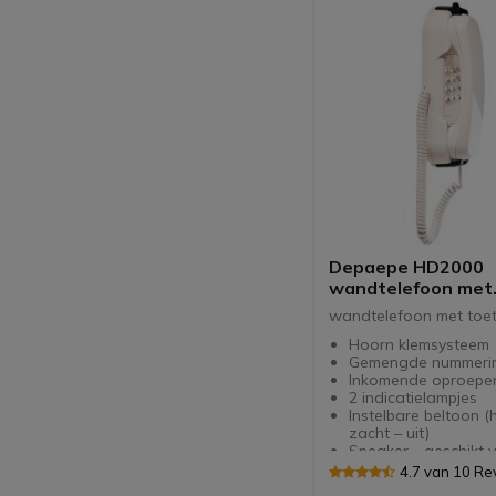
Depaepe HD2000
wandtelefoon met
toetsenbord (wit)
wandtelefoon met toe
Hoorn klemsysteem
Gemengde nummerin
Inkomende oproepen
2 indicatielampjes
Instelbare beltoon (
zacht – uit)
Speaker - geschikt 
groepsluisteren
4.7 van 10 Re
Toets om het laats