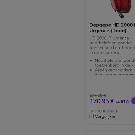
Depaepe HD 2000 
Urgence (Rood)
HD 2000 IP Urgence
noodtelefoon zonder
toetsenbord en 1 noo
in de kleur rood
Noodtelefoon zond
toetsenbord in de k
Alleen automatisch 
één voorgeprogram
nummer
SIP protocol
Werkt op eigen kra
PoE
177,05 €
Zonder externe voe
170,95 €
ex. BTW
(optioneel)
Ook verkrijgbaar in 
Ref: DEHD2SIP1R
en wit
Vergelijken