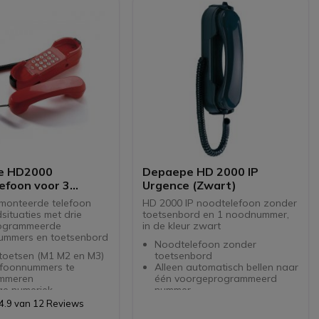
e HD2000
Depaepe HD 2000 IP
efoon voor 3
Urgence (Zwart)
rammeerde
onteerde telefoon
HD 2000 IP noodtelefoon zonder
nnummers
situaties met drie
toetsenbord en 1 noodnummer,
ogrammeerde
in de kleur zwart
ummers en toetsenbord
Noodtelefoon zonder
sen (M1 M2 en M3)
toetsenbord
efoonnummers te
Alleen automatisch bellen naar
mmeren
één voorgeprogrammeerd
ge numeriek
nummer
nbord
SIP protocol
4.9 van 12 Reviews
nde oproepen mogelijk
Werkt op eigen krach met