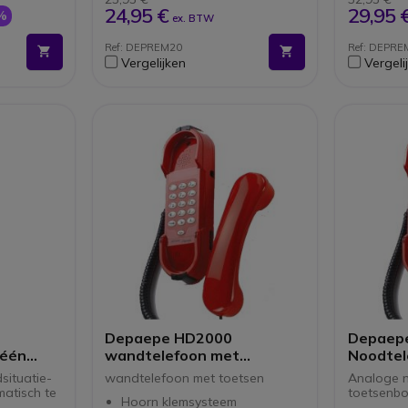
gehoorapparaten
24,95 €
29,95 
%
ex. BTW
Ideaal voor ziekenhuizen
hotels benzinestations lobbies
Ref: DEPREM20
Ref: DEPRE
banken etc.
Vergelijken
Vergeli
Depaepe HD2000
Depaep
 één
wandtelefoon met
Noodtel
nummer
toetsenbord (rood)
toetsen
ituatie-
wandtelefoon met toetsen
Analoge 
matisch te
toetsenbo
Hoorn klemsysteem