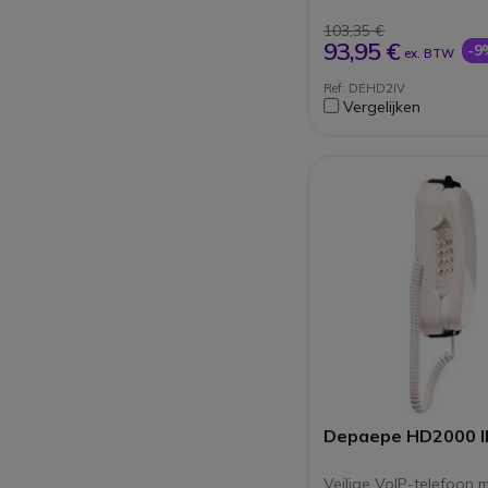
nummer terug te bel
Met toetsen kleu
103,35 €
93,95 €
-9
ex. BTW
Ref: DEHD2IV
Vergelijken
Depaepe HD2000 I
Veilige VoIP-telefoon 