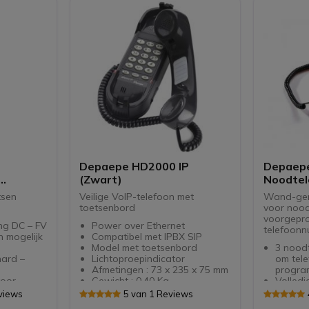
Depaepe HD2000 IP
Depaep
(Zwart)
Noodtel
geprog
tsen
Veilige VoIP-telefoon met
Wand-gem
telefoo
toetsenbord
voor nood
voorgepr
g DC – FV
Power over Ethernet
telefoonn
 mogelijk
Compatibel met IPBX SIP
Model met toetsenbord
3 noodtoet
hard –
Lichtoproepindicator
om tel
Afmetingen : 73 x 235 x 75 mm
progra
voor
Gewicht : 0.40 Kg
Volledi
toetse
views
5 van 1 Reviews
t gevormde
Inkome