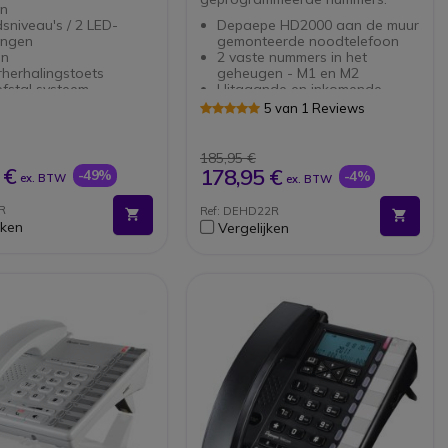
on
dsniveau's / 2 LED-
Depaepe HD2000 aan de muur
tingen
gemonteerde noodtelefoon
en
2 vaste nummers in het
herhalingstoets
geheugen - M1 en M2
efstal systeem
Uitgaande en inkomende
t met toetsenboord:
oproepen mogelijk
5 van 1 Reviews
LED-call-indicatoren
Verstelbare beltoon
Ontworpen handset om
185,95 €
stevig in de basis te passen
 €
178,95 €
-49%
-4%
ex. BTW
ex. BTW
Bureau monteerbaar
(accessoire wordt apart
R
Ref: DEHD22R
verkocht)
jken
Vergelijken
Hoge zichtbaarheid - kleur:
rood
Afmetingen: 235 x 73 x 72mm
Gewicht: 0.54g