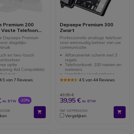
 Premium 200
Depaepe Premium 300
 Vaste Telefoon
Zwart
e Depaepe Premium
Professionele analoge telefoon
voor dagelijks
voor eenvoudig beheer van uw
bruik
communicatie.
uch en two-touch
Alfanumeriek scherm met 3
entoetsen
regels
ree optie
Telefoonboek: 100 namen en
earing Aid Compatible)
nummers
ibel met
Handsfree speakerphone
apparatuur
RJ9 headset-aansluiting
4.5 van 7 Reviews
4.5 van 44 Reviews
iie met LED signalen
Directe lijntoets met headset
en backup
10 directe geheugentoetsen
met labels en lichtgevende
43,95 €
LED's
39,95 €
€
-33%
ex. BTW
ex. BTW
Eenvoudig te installeren en te
gebruiken: Plug & Play
EM200B
Ref: DEPREM300
Extra adapter vereist
jken
Vergelijken