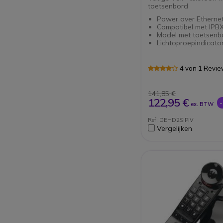
toetsenbord
Power over Etherne
Compatibel met IPBX
Model met toetsenb
Lichtoproepindicato
4 van 1 Revi
141,85 €
122,95 €
ex. BTW
Ref: DEHD2SIPIV
Vergelijken