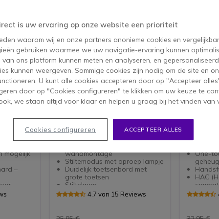
irect is uw ervaring op onze website een prioriteit
 reden waarom wij en onze partners anonieme cookies en vergelijkba
ieën gebruiken waarmee we uw navigatie-ervaring kunnen optimalis
s van ons platform kunnen meten en analyseren, en gepersonaliseer
ies kunnen weergeven. Sommige cookies zijn nodig om de site en on
functioneren. U kunt alle cookies accepteren door op "Accepteer alles"
geren door op "Cookies configureren" te klikken om uw keuze te con
ok, we staan altijd voor klaar en helpen u graag bij het vinden van 
Depaepe Premium 20
Depaepe
Analoge Telefoon (Wit)
Analoge
t)
(Zwart)
sen
Professionele telefoon met
Depaepe 
Cookies configureren
ACCEPTEER ALLES
mogelijkheid tot wandmontage
Vaste Tel
gebruik i
g DC – FV
Mogelijkheid tot
 mogelijk
wandmontage
One-to
Stiltemodus met oproep lampje
geheug
hard –
Duidelijk toetsenbord met
Handsf
grote toetsen
HAC (H
voor
Stilteknop
compat
Zijvolume aanpassing
gehoor
ews
4.7 van 15 Reviews
t gevormde
Redial - Bel laastst gekozen
Activat
len
nummer
Geheug
r: zwart
Geschikt voor
25,95 €
32,95 €