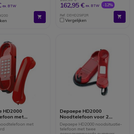
PoE
162,95 €
€
-12%
ex. BTW
ex. BTW
Zonder externe voeding
(optioneel)
Ref: DEHD2SIP2R
M200
Ook verkrijgbaar in het wit
Vergelijken
jken
e HD2000
Depaepe HD2000
efoon met
Noodtelefoon voor 2
bord
telefoonnummers
noodtelefoon met
Depaepe HD2000 noodsituatie-
rd
telefoon met twee
geprogrammeerde nummers.