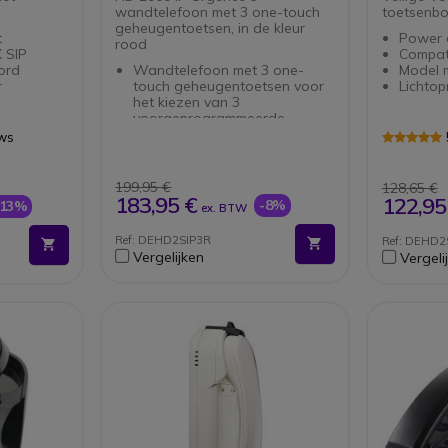
wandtelefoon met 3 one-touch
toetsenbo
geheugentoetsen, in de kleur
t
Power 
rood
 SIP
Compati
ord
Wandtelefoon met 3 one-
Model 
r
touch geheugentoetsen voor
Lichtop
het kiezen van 3
voorgeprogrammeerde
nummers
ews
Zonder toetsenbord
SIP protocol
Werkt op eigen krach met
199,95 €
128,65 €
PoE
183,95 €
122,95
-8%
-13%
ex. BTW
Zonder externe voeding
(optioneel)
Ref: DEHD2SIP3R
Ref: DEHD2
Ook verkrijgbaar in het zwart
Vergelijken
Vergeli