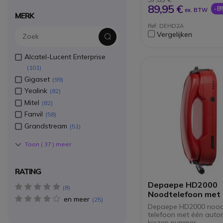
89,95 €
-8
ex. BTW
MERK
Ref: DEHD2A
Vergelijken
Alcatel-Lucent Enterprise
101
Gigaset
99
Yealink
82
Mitel
82
Fanvil
58
Grandstream
51
Toon (
37
) meer
RATING
Depaepe HD2000
5 star(s)
8
Noodtelefoon met
en meer
4 star(s)
25
geprogrammeerd 
Depaepe HD2000 noods
telefoon met één auto
kiezen nummer.