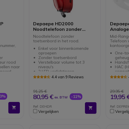
IP
Depaepe HD2000
Depaepe
Noodtelefoon zonder
Analoge
toetsenbord (rood)
(Wit)
Noodtelefoon zonder
Mid-Rang
toetsenbord in het rood.
Telefoon 
dnummer,
kantoorge
Enkel voor binnenkomende
oproepen
One-to
er
Zonder toetsenbord
geheug
leur rood
Verstelbaar volume tot 3
Handsf
bellen naar
niveau's
HAC (H
meerd
2 LED-verlichtingen
compat
Beschikbaar in het zwart rood
gehoor
4.4 van 9 Reviews
en wit
Activat
ch met
Gewicht: 0 55 kg
Geheug
91,25 €
29,95 €
ding
80,95 €
19,95 
-3%
-11%
ex. BTW
het zwart
Ref: DEHDR
Ref: DEPR
Vergelijken
Vergeli