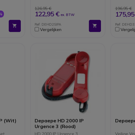
len
Verstel
r: rood
2 LED-v
126,95 €
196,95 €
inkome
122,95 €
175,95
%
ex. BTW
Anti-di
Nummer
Ref: DEHD2SIPA
Ref: DEHD3
Mute t
Vergelijken
Vergeli
Data p
Mogelij
op bur
apart v
Beschikbaa
zwart
P (Wit)
Depaepe HD 2000 IP
Depaepe
Urgence 3 (Rood)
met
HD 2000 IP Urgence 3
Veilige V