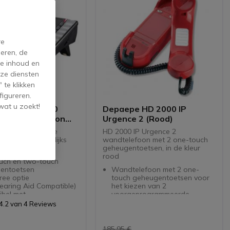
re
eren, de
de inhoud en
ze diensten
 te klikken
figureren.
wat u zoekt!
 Premium 200
Depaepe HD 2000 IP
 Vaste Telefoon
Urgence 2 (Rood)
Premium Analoge
HD 2000 IP Urgence 2
efoon voor dagelijks
wandtelefoon met 2 one-touch
n de kantoor
geheugentoetsen, in de kleur
rood
uch en two-touch
entoetsen
Wandtelefoon met 2 one-
ree optie
touch geheugentoetsen voor
earing Aid Compatible)
het kiezen van 2
ibel met
voorgeprogrammeerde
apparatuur
nummers
4.2 van 4 Reviews
iie met LED signalen
Zonder toetsenbord
en backup
SIP protocol
Werkt op eigen krach met
185,95 €