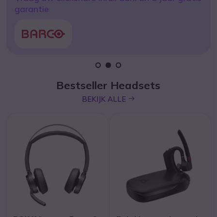
Yealink MeetingBar A40-031
garantie
icon
ONTDEK
1
2
3
Bestseller Headsets
icon
BEKIJK ALLE