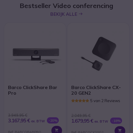
Bestseller Video conferencing
icon
BEKIJK ALLE
Barco ClickShare Bar
Barco ClickShare CX-
Pro
20 GEN2
5 van 2 Reviews
3.949,95 €
2.049,95 €
3.167,95 €
1.679,95 €
-20%
-18%
ex. BTW
ex. BTW
Ref: BARCOBARPRO
Ref: BARCOCX20G2