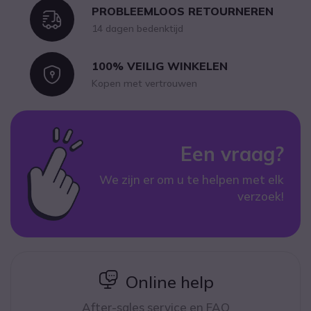
PROBLEEMLOOS RETOURNEREN
Icon
14 dagen bedenktijd
100% VEILIG WINKELEN
Icon
Kopen met vertrouwen
Een vraag?
We zijn er om u te helpen met elk
verzoek!
icon
Online help
After-sales service en FAQ