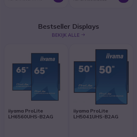
Bestseller Displays
icon
BEKIJK ALLE
iiyama ProLite
iiyama ProLite
LH6560UHS-B2AG
LH5041UHS-B2AG