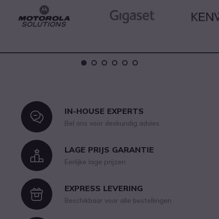
Dots
1
2
3
4
5
6
IN-HOUSE EXPERTS
Icon
Bel ons voor deskundig advies
LAGE PRIJS GARANTIE
Icon
Eerlijke lage prijzen
EXPRESS LEVERING
Icon
Beschikbaar voor alle bestellingen