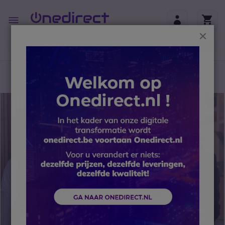
Ga naar de inhoud
Toggle
Nav
Sluit
B2B-webshop – Minimale bestelwaarde: 300 € (excl.
btw)