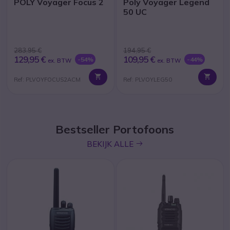
POLY Voyager Focus 2
Poly Voyager Legend
50 UC
283,95 €
194,95 €
129,95 €
109,95 €
-54%
-44%
ex. BTW
ex. BTW
Ref: PLVOYFOCUS2ACM
Ref: PLVOYLEG50
Bestseller Portofoons
icon
BEKIJK ALLE