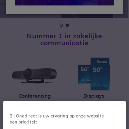
1
2
Nummer 1 in zakelijke
communicatie
Conferencing
Displays
Bij Onedirect is uw ervaring op onze website
een prioriteit