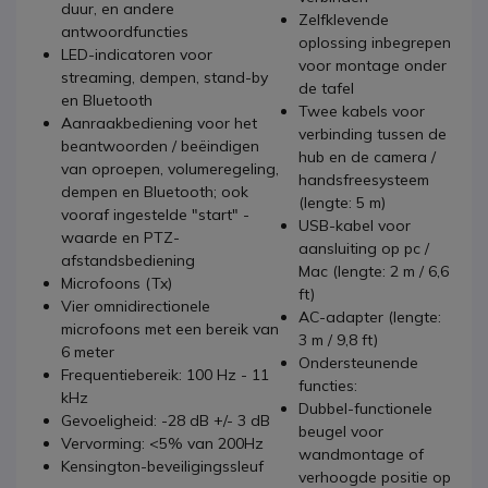
duur, en andere
Zelfklevende
antwoordfuncties
oplossing inbegrepen
LED-indicatoren voor
voor montage onder
streaming, dempen, stand-by
de tafel
en Bluetooth
Twee kabels voor
Aanraakbediening voor het
verbinding tussen de
beantwoorden / beëindigen
hub en de camera /
van oproepen, volumeregeling,
handsfreesysteem
dempen en Bluetooth; ook
(lengte: 5 m)
vooraf ingestelde "start" -
USB-kabel voor
waarde en PTZ-
aansluiting op pc /
afstandsbediening
Mac (lengte: 2 m / 6,6
Microfoons (Tx)
ft)
Vier omnidirectionele
AC-adapter (lengte:
microfoons met een bereik van
3 m / 9,8 ft)
6 meter
Ondersteunende
Frequentiebereik: 100 Hz - 11
functies:
kHz
Dubbel-functionele
Gevoeligheid: -28 dB +/- 3 dB
beugel voor
Vervorming: <5% van 200Hz
wandmontage of
Kensington-beveiligingssleuf
verhoogde positie op