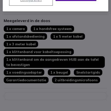
Eenvoudig gebruik, gemakkelijke installatie met USB-
configureren
aansluiting
Toon meer
Krachtige luidspreker met display inbegrepen
Compatibel met de belangrijkste softphones op de markt
Meegeleverd in de doos
Pakket inclusief 2 uitbreidingsmicrofoons
1 x camera
1 x handsfree systeem
1 x afstandsbediening
1 x 5 meter kabel
1 x 3 meter kabel
1 x klittenband voor kabeltoepassing
1 x klittenband om de aangedreven HUB aan de tafel
te bevestigen
1 x voedingsadapter
1 x beugel
Snelstartgids
Garantiedocumentatie
2 uitbreidingsmicrofoons