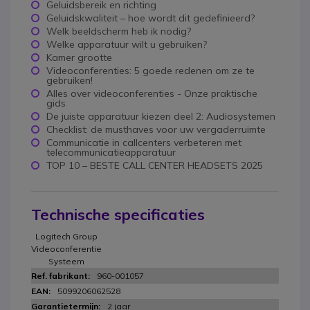
Geluidsbereik en richting
Geluidskwaliteit – hoe wordt dit gedefinieerd?
Welk beeldscherm heb ik nodig?
Welke apparatuur wilt u gebruiken?
Kamer grootte
Videoconferenties: 5 goede redenen om ze te
gebruiken!
Alles over videoconferenties - Onze praktische
gids
De juiste apparatuur kiezen deel 2: Audiosystemen
Checklist: de musthaves voor uw vergaderruimte
Communicatie in callcenters verbeteren met
telecommunicatieapparatuur
TOP 10 – BESTE CALL CENTER HEADSETS 2025
Technische specificaties
Logitech Group
Videoconferentie
Systeem
960-001057
5099206062528
2 jaar