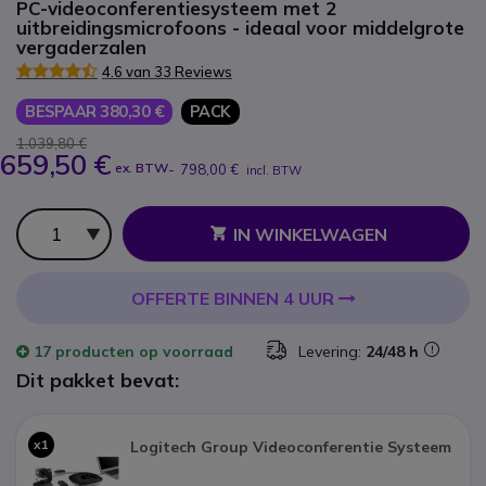
PC-videoconferentiesysteem met 2
uitbreidingsmicrofoons - ideaal voor middelgrote
vergaderzalen
4.6 van 33 Reviews
BESPAAR 380,30 €
PACK
1.039,80 €
659,50 €
ex. BTW
-
798,00 €
incl. BTW
Aantal
IN WINKELWAGEN
OFFERTE BINNEN 4 UUR
17 producten
op voorraad
Levering:
24/48 h
Dit pakket bevat:
x1
Logitech Group Videoconferentie Systeem