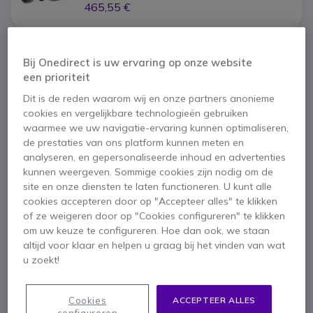
465,55 €
x1
Logitech Group Extra Microfoons
Bij Onedirect is uw ervaring op onze website
een prioriteit
193,95 €
Dit is de reden waarom wij en onze partners anonieme
cookies en vergelijkbare technologieën gebruiken
waarmee we uw navigatie-ervaring kunnen optimaliseren,
de prestaties van ons platform kunnen meten en
2 jaar
Fabrieksgarantie
analyseren, en gepersonaliseerde inhoud en advertenties
kunnen weergeven. Sommige cookies zijn nodig om de
site en onze diensten te laten functioneren. U kunt alle
cookies accepteren door op "Accepteer alles" te klikken
of ze weigeren door op "Cookies configureren" te klikken
om uw keuze te configureren. Hoe dan ook, we staan
altijd voor klaar en helpen u graag bij het vinden van wat
Belangrijkste kenmerken
u zoekt!
Videoconferentiesysteem voor middelgrote en grote ruimtes
Videokwaliteit in HD 1080p voor perfecte videogesprekken
Duplexluidspreker voor surround sound
Cookies
ACCEPTEER ALLES