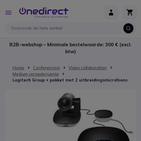
Ga naar de inhoud
Toggle
Nav
B2B-webshop – Minimale bestelwaarde: 300 € (excl.
btw)
Home
Conferencing
Video collaboration
Medium vergaderruimte
Logitech Group + pakket met 2 uitbreidingsmicrofoons
Ga naar het einde van de afbeeldingen-gallerij