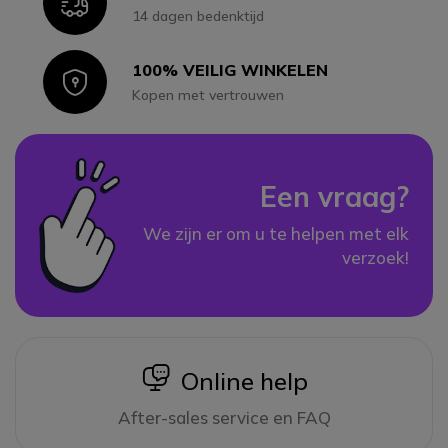
Icon
14 dagen bedenktijd
100% VEILIG WINKELEN
Icon
Kopen met vertrouwen
Een vraag?
We zijn er om u te helpen met elk
verzoek!
icon
Online help
After-sales service en FAQ