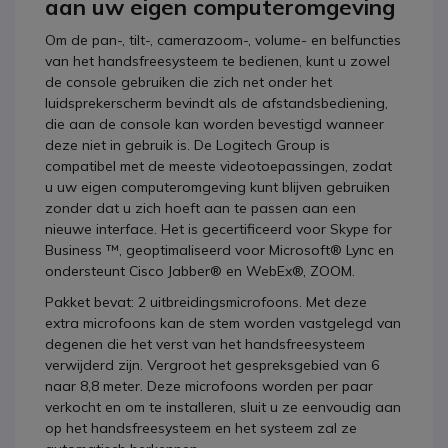
aan uw eigen computeromgeving
Om de pan-, tilt-, camerazoom-, volume- en belfuncties
van het handsfreesysteem te bedienen, kunt u zowel
de console gebruiken die zich net onder het
luidsprekerscherm bevindt als de afstandsbediening,
die aan de console kan worden bevestigd wanneer
deze niet in gebruik is. De Logitech Group is
compatibel met de meeste videotoepassingen, zodat
u uw eigen computeromgeving kunt blijven gebruiken
zonder dat u zich hoeft aan te passen aan een
nieuwe interface. Het is gecertificeerd voor Skype for
Business ™, geoptimaliseerd voor Microsoft® Lync en
ondersteunt Cisco Jabber® en WebEx®, ZOOM.
Pakket bevat: 2 uitbreidingsmicrofoons. Met deze
extra microfoons kan de stem worden vastgelegd van
degenen die het verst van het handsfreesysteem
verwijderd zijn. Vergroot het gespreksgebied van 6
naar 8,8 meter. Deze microfoons worden per paar
verkocht en om te installeren, sluit u ze eenvoudig aan
op het handsfreesysteem en het systeem zal ze