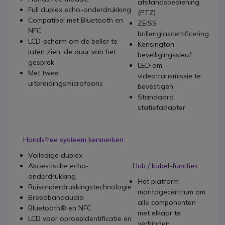
afstandsbediening
Full duplex echo-onderdrukking
(PTZ)
Compatibel met Bluetooth en
ZEISS
NFC
brillenglascertificering
LCD-scherm om de beller te
Kensington-
laten zien, de duur van het
beveiligingssleuf
gesprek
LED om
Met twee
videotransmissie te
uitbreidingsmicrofoons
bevestigen
Standaard
statiefadapter
Handsfree systeem kenmerken:
Volledige duplex
Akoestische echo-
Hub / kabel-functies:
onderdrukking
Het platform
Ruisonderdrukkingstechnologie
montagecentrum om
Breedbandaudio
alle componenten
Bluetooth® en NFC
met elkaar te
LCD voor oproepidentificatie en
verbinden