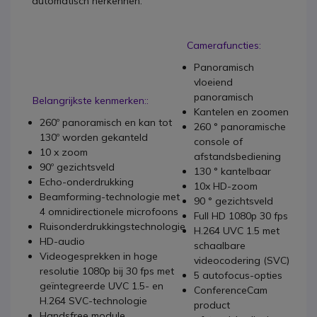
automatisch herkennen.
Camerafuncties:
Panoramisch
vloeiend
panoramisch
Belangrijkste kenmerken::
Kantelen en zoomen
260º panoramisch en kan tot
260 ° panoramische
130º worden gekanteld
console of
10 x zoom
afstandsbediening
90º gezichtsveld
130 ° kantelbaar
Echo-onderdrukking
10x HD-zoom
Beamforming-technologie met
90 ° gezichtsveld
4 omnidirectionele microfoons
Full HD 1080p 30 fps
Ruisonderdrukkingstechnologie
H.264 UVC 1.5 met
HD-audio
schaalbare
Videogesprekken in hoge
videocodering (SVC)
resolutie 1080p bij 30 fps met
5 autofocus-opties
geïntegreerde UVC 1.5- en
ConferenceCam
H.264 SVC-technologie
product
Handsfree module