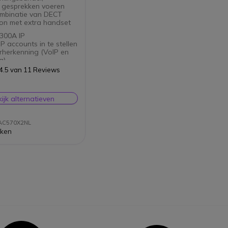
ig gesprekken voeren
mbinatie van DECT
ion met extra handset
300A IP
IP accounts in te stellen
herkenning (VoIP en
g)
teunt DTMF & FSK
4.5 van 11 Reviews
ijdige gesprekken
C570HX
ijk alternatieven
idskwaliteit
nitor functie
leuren TFT-scherm (2.2
0AC570X2NL
 een moderne
jken
ersinterface
escherming