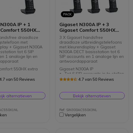
cellen
Micro USB-oplaadmogelijkheid
Met riemclip
PACK
 N300A IP + 1
Gigaset N300A IP + 3
 Comfort 550HX
Gigaset Comfort 550HX
t
Handset
andsfree draadloze
3 X Gigaset handsfree
gstelefoon met
draadloze uitbreidingstelefoons
splay + Gigaset N300A
met kleurendisplay + Gigaset
sstation tot 6 SIP
N300A DECT basisstation tot 6
n 1 analoge lijn en
SIP accounts en 1 analoge lijn en
apparaat
antwoordapparaat
omfort 550HX extra
Gigaset N300A IP
Tot 6 SIP accounts in te stellen
raadloze telefoon
3 antwoordapparaten
4.7 van 50 Reviews
4.7 van 50 Reviews
T-kleurenscherm
Nummerherkenning (VoIP en
ee-functie en 3,5" jack
analoog)
-aansluiting
Ondersteunt DTMF & FSK
ijk alternatieven
Bekijk alternatieven
onboek met 200
signaal
dingen
Gelijktijdige gesprekken
ige en intuïtieve
Gigaset Comfort 550HX
Antwoordapparaat met 30
0AC550X1NL
Ref: SIN300AC550X3NL
300A IP
ing
min opnametijd
2,2" TFT-kleurenscherm
jken
Vergelijken
t voor
IP accounts in te stellen
Uitbreidbaar met maximaal 6
Handsfree-functie en 3,5" jack
apparaten
oordapparaten
handsets
headset-aansluiting
are riemclip
herkenning (VoIP en
Telefoonboek met 200
g)
vermeldingen