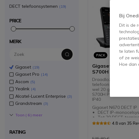
DECT telefoonsystemen
19
Bij Oned
PRICE
Dit is de
technolog
prestatie
MERK
advertent
te laten 
PACK
of ze wei
Hoe dan o
Gigaset N670IP Pro
Gigaset
19
S700H Handsets
Gigaset Pro
14
Draadloze Gigaset DE
Ascom
5
telefoon IP-monocelsy
Yealink
wel 20 gebruikers + 3 
4
S700H Pro Bluetooth e
Alcatel-Lucent Enterprise
3
IP40
Grandstream
3
Gigaset N670 DECT IP
DECT IP-monocelsy
Toon (
6
) meer
Tot 20 DECT-termina
Tot 8 gelijktijdige
4.8 van 35 Re
spraakoproepen
RATING
Geavanceerde integ
applicaties en gege
535,80 €