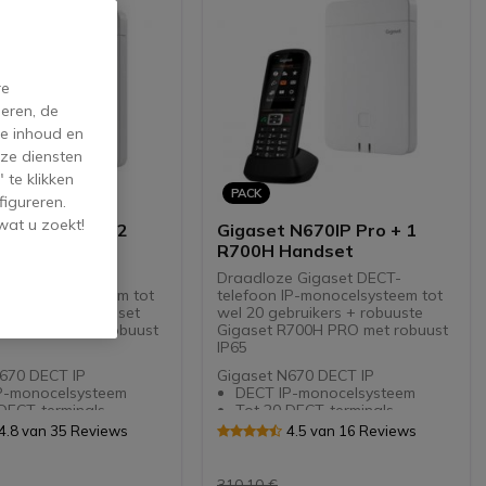
re
eren, de
de inhoud en
ze diensten
 te klikken
PACK
figureren.
wat u zoekt!
 N670IP Pro + 2
Gigaset N670IP Pro + 1
Handsets
R700H Handset
e Gigaset DECT-
Draadloze Gigaset DECT-
IP-monocelsysteem tot
telefoon IP-monocelsysteem tot
bruikers + 2 Gigaset
wel 20 gebruikers + robuuste
 Bluetooth en robuust
Gigaset R700H PRO met robuust
IP65
670 DECT IP
Gigaset N670 DECT IP
P-monocelsysteem
DECT IP-monocelsysteem
DECT-terminals
Tot 20 DECT-terminals
lijktijdige
Tot 8 gelijktijdige
4.8 van 35 Reviews
4.5 van 16 Reviews
oproepen
spraakoproepen
ceerde integratie van
Geavanceerde integratie van
ties en gegevens
applicaties en gegevens
310,10 €