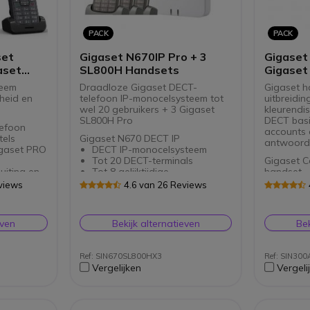
vrijheid
Ideaal voor off-road
professionals
PACK
PACK
set
Gigaset N670IP Pro + 3
Gigaset
aset
SL800H Handsets
Gigaset
Handse
teem
Draadloze Gigaset DECT-
Gigaset h
heid en
telefoon IP-monocelsysteem tot
uitbreidin
wel 20 gebruikers + 3 Gigaset
kleurendi
SL800H Pro
DECT basi
efoon
accounts e
tels
Gigaset N670 DECT IP
antwoord
igaset PRO
DECT IP-monocelsysteem
Tot 20 DECT-terminals
Gigaset C
uiting en
Tot 8 gelijktijdige
handset
ptelefoon
spraakoproepen
Extra d
views
4.6 van 26 Reviews
e
Geavanceerde integratie van
2,2" TF
 bedrijven
applicaties en gegevens
Handsfr
draadloze
Power over Ethernet (PoE)
headset
even
Bekijk alternatieven
Bek
Gigaset SL800H PRO
Compatibel met alle
Telefo
professionele Gigaset-
Draadloze DECT-telefoon
vermel
terminals
voor bedrijven of hotels
Eenvoud
Ref: SIN670SL800HX3
Ref: SIN30
Te gebruiken met Gigaset PRO
Gigaset N
bedien
Vergelijken
Vergeli
basis stations
Geschik
Tot 6 S
Met Bluetooth-aansluiting en
gehoor
3 antw
3.5 mm Jack voor koptelefoon
Afneemb
Nummer
HD-geluid voor heldere
analoo