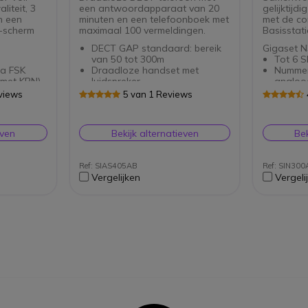
iteit, 3
een antwoordapparaat van 20
gelijktijd
n een
minuten en een telefoonboek met
met de co
T-scherm
maximaal 100 vermeldingen.
Basisstat
l
DECT GAP standaard: bereik
Gigaset N
van 50 tot 300m
Tot 6 S
a FSK
Draadloze handset met
Nummer
 met KPN)
luidspreker
analoo
en 4
Ingebouwd
Onders
views
5 van 1 Reviews
ken
antwoordapparaat: 20min
signaal
dapparaten
opnametijd
Gelijkt
efoon
Telefoonboek: tot 100
Gigaset 
even
Bekijk alternatieven
Bek
erm
contacten
HD-gelu
 3,5" jack
Batterijlevensduur: 18u
Baby mo
gesprekstijd + 200u standby-
Groot k
Ref: SIAS405AB
Ref: SIN30
tijd
") met
Vergelijken
Vergeli
Ondersteunt tot 3 extra
gebruik
handsets
IP40-b