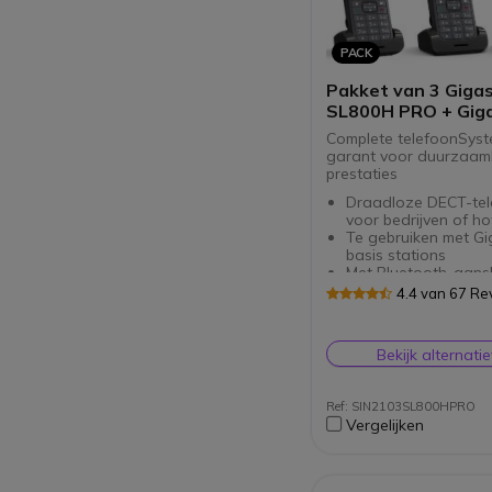
systeem
PACK
Pakket van 3 Giga
SL800H PRO + Gig
N210 PRO
Complete telefoonSys
garant voor duurzaam
prestaties
Draadloze DECT-tel
voor bedrijven of ho
Te gebruiken met G
basis stations
Met Bluetooth-aansl
3,5 mm jack voor ko
4.4 van 67 Re
Basisstation analog
Bestemd voor kleine
Ondersteunt tot 6 
Bekijk alternati
toestellen
Ref: SIN2103SL800HPRO
Vergelijken