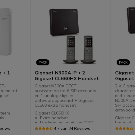
gesprekken, met trilling
Onders
Zonder uw oproepen te
signaal
verliezen: handsfree functie
Gelijkt
2.4'' kleurenscherm: alle
Antwoo
informatie bij de hand
min op
Ontworpen voor het Gigaset
Uitbrei
DECT- en CAT-iq & GAP-
handse
systeem
U kunt uw dekking uitbreiden
in omgevingen met meerdere
cellen
Micro USB-oplaadmogelijkheid
Met riemclip
PACK
PACK
 + 1
Gigaset N300A IP + 2
Gigaset
Gigaset CL660HX Handset
Gigaset
Handse
CT-
Gigaset N300A DECT
2 X Gigas
steem tot
basisstation tot 6 SIP accounts
draadloze
gaset
en 1 analoge lijn en
met kleur
antwoordapparaat + Gigaset
N300A DEC
CL660 extra handset
SIP accoun
antwoord
steem
Gigaset CL660HX
ls
Extra handset
Gigaset C
Moderne en intuïtieve DECT-
handset
telefoon met basis op afstand
Extra d
views
4.7 van 34 Reviews
ratie van
Groot 2 4-inch TFT-
2,2" TF