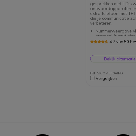
gesprekken met HD-kwal
antwoordapparaten e
extra telefoon met TF
die je communicatie za
verbeteren.
Nummerweergave vi
protocol (werkt niet
Tot 6 SIP-accounts 
4.7 van 50 Re
gelijktijdige gesprek
3 digitale antwoor
Extra draadloze tel
Bekijk alternati
2,2" TFT-kleurensch
Handsfree-functie en
headset-aansluiting
Ref: SICOM550AIPD
Vergelijken