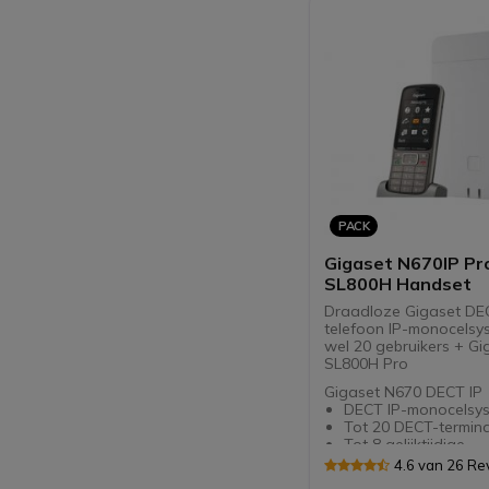
PACK
Gigaset N670IP Pro
SL800H Handset
Draadloze Gigaset DE
telefoon IP-monocelsy
wel 20 gebruikers + Gi
SL800H Pro
Gigaset N670 DECT IP
DECT IP-monocelsy
Tot 20 DECT-termina
Tot 8 gelijktijdige
spraakoproepen
4.6 van 26 Re
Geavanceerde integ