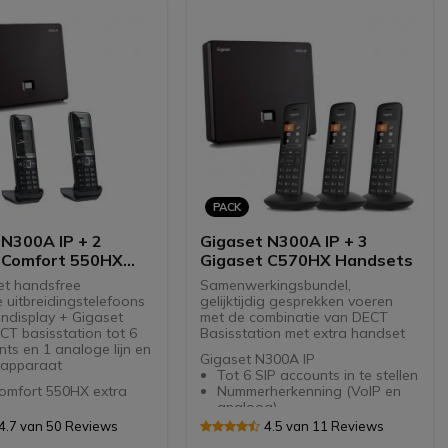
teunt DTMF & FSK
Eenvoudige en
intuïtieve bediening
ijdige gesprekken
Geschikt voor
rdapparaat met 30
gehoorapparaten
nametijd
Afneembare riemclip
dbaar met maximaal 6
ts
PACK
 N300A IP + 2
Gigaset N300A IP + 3
 Comfort 550HX
Gigaset C570HX Handsets
t
et handsfree
Samenwerkingsbundel,
 uitbreidingstelefoons
gelijktijdig gesprekken voeren
endisplay + Gigaset
met de combinatie van DECT
T basisstation tot 6
Basisstation met extra handset
ts en 1 analoge lijn en
Gigaset N300A IP
apparaat
Tot 6 SIP accounts in te stellen
omfort 550HX extra
Nummerherkenning (VoIP en
analoog)
raadloze telefoon
Ondersteunt DTMF & FSK
4.7 van 50 Reviews
4.5 van 11 Reviews
T-kleurenscherm
signaal