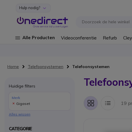
Hulp nodig?
Ga naar de inhoud
Alle Producten
Videoconferentie
Refurb
Cley
Home
Telefoonsystemen
Telefoonsystemen
Telefoons
Huidige filters
Merk
19 p
Gigaset
Foto-
Lijst
tabel
Alles wissen
CATEGORIE