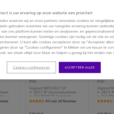
irect is uw ervaring op onze website een prioriteit
 reden waarom wij en onze partners anonieme cookies en vergelijkba
ieën gebruiken waarmee we uw navigatie-ervaring kunnen optimalis
s van ons platform kunnen meten en analyseren, en gepersonaliseer
ies kunnen weergeven. Sommige cookies zijn nodig om de site en on
functioneren. U kunt alle cookies accepteren door op "Accepteer alles"
PACK
PACK
geren door op "Cookies configureren" te klikken om uw keuze te con
ok, we staan altijd voor klaar en helpen u graag bij het vinden van 
 + 3
Gigaset N670IP Pro + 3
Gigaset
R700H Handsets
S700H 
CT-
Draadloze Gigaset DECT-
Draadloz
Cookies configureren
ACCEPTEER ALLES
steem tot
telefoon IP-monocelsysteem tot
telefoon 
Gigaset
wel 20 gebruikers + 3 robuuste
wel 20 ge
n robuust
Gigaset R700H PRO met robuust
S700H Pro
IP65
IP40
Gigaset N670 DECT IP
Gigaset N
steem
DECT IP-monocelsysteem
DECT I
ls
Tot 20 DECT-terminals
Tot 20 
Tot 8 gelijktijdige
Tot 8 ge
views
4.5 van 16 Reviews
spraakoproepen
spraak
ratie van
Geavanceerde integratie van
Geavan
vens
applicaties en gegevens
applica
578,40 €
415,85 €